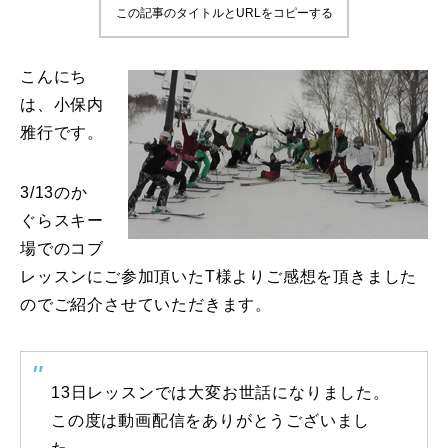
この記事のタイトルとURLをコピーする
鷲ヶ岳＆高鷲スノーパーク
こんにち
宮城山形
は、小保内
雅行です。
岩手高原
白馬五竜FA
3/13のか
ぐらスキー
レッスンテーマから選ぶ
Lesson Theme
場でのコブ
レッスンにご参加頂いたT様よりご感想を頂きました
初級1
のでご紹介させていただきます。
初級2
中級1
13日レッスンでは大変お世話になりました。
この度は動画配信をありがとうございまし
中級2