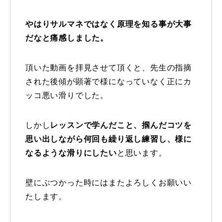
レッスン周辺に関して
やはりサルマネではなく原理を知る事が大事
だなと痛感しました。
お申し込みについて
動画で学ぶ
頂いた動画を拝見させて頂くと、
先生の指摘
Movie
された後傾が顕著で様になっていなく正にカ
最新レッスン動画
ッコ悪い滑
りでした。
レッスン動画一覧
しかし
レッスンで学んだこと、
掴んだコツを
思い出しながら何回も繰り返し練習し、
様に
コブ斜面の滑り方解説動画
Online Store
なるような滑りにしたい
と思います。
無料プレゼント動画
Movie
壁にぶつかった時にはまたよろしくお願いい
プレゼント
Present
たします。
プレゼント付メルマガ