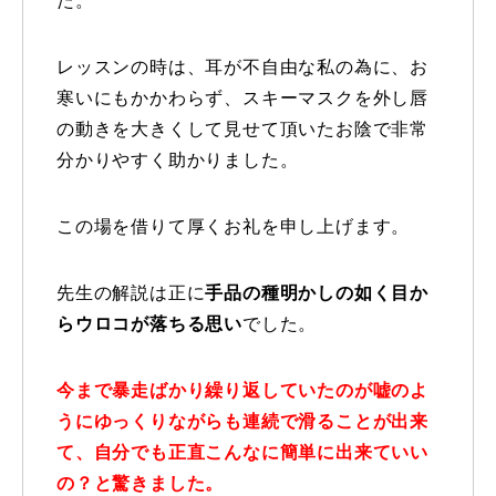
た。
特別講座
レッスンの時は、
耳が不自由な私の為に、お
PV
寒いにもかかわらず、
スキーマスクを外し唇
の動きを大きくして見せて頂いたお陰で非常
講師から選ぶ
Instructor
分かりやすく助かりました。
インストラクター募集
この場を借りて厚くお礼を申し上げます。
インストラクター一覧
先生の解説は正に
手品の種明かしの如く目か
コブレッスン参加のお客様の声
Review
らウロコが落ちる思い
でした。
レッスンレポート
Report
今まで暴走ばかり繰り返していたのが嘘のよ
うにゆっくりながらも
連続で滑ることが出来
よくある質問
FAQ
て、
自分でも正直こんなに簡単に出来ていい
レッスン内容について
の？と驚きました。