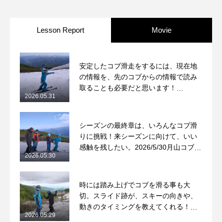
Lesson Report
Movie
安定したコブ滑走をするには、現在地
の情報を、先のコブからの情報で読み
取ることも必要だと思います！
2026.05.31
2026/5/31月山コブレッスンレポート
シーズンの最終章は、いろんなコブ滑
りに挑戦！来シーズンに向けて、いい
感触を残したい。2026/5/30月山コブレ
2026.05.30
ッスンレポート
時には踏み上げでコブを滑る事も大
切。スライド跡が、スキーの向きや、
動きのタイミングを教えてくれる！
2026.05.29
2026/5/29月山コブレッスンレポート