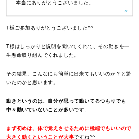
本当にありがとうございました。
常時メルマガ
T様ご参加ありがとうございました^^
お問合せ
特定商取引法に基づく表記
プライバシーポリシー
会社
T様はしっかりと説明を聞いてくれて、その動きを一
生懸命取り組んでくれました。
その結果、
こんなにも簡単に出来てもいいのか？
と驚
いたのかと思います。
動きというのは、自分が思って動いてるつもりでも
中々動いていないことが多い
です。
まず初めは、体で覚えさせるために極端でもいいので
大きく動くということが大事
ですね^^