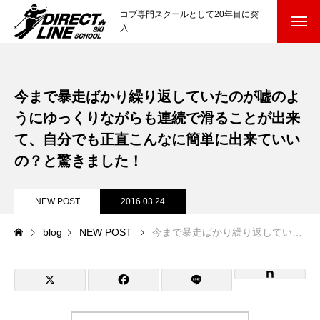
コブ専門スクールとして20年目に突
入
スクールについて知る
Directline Ski School
今まで暴走ばかり繰り返していたのが嘘のよ
コンセプトと開催スキー場
うにゆっくりながらも連続で滑ることが出来
参加までの流れ
て、自分でも正直こんなに簡単に出来ていい
の？と驚きました！
レッスン料金
NEW POST
2016.03.24
参加費のお支払い
blog
NEW POST
今まで暴走ばかり繰り返していたのが嘘のようにゆっくりながらも連続で滑ることが出来て、自分でも正直こんなに簡単に出来ていいの？と驚きました！
各会場の集合場所
スキー場から選ぶ
Ski Area
尾瀬岩鞍