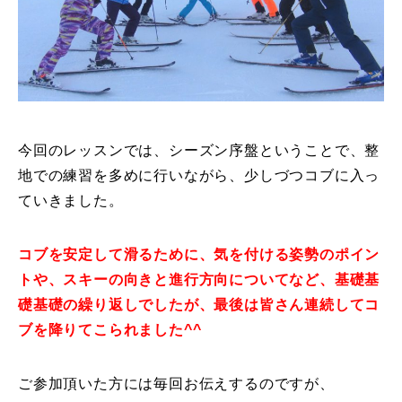
レッスン周辺に関して
お申し込みについて
動画で学ぶ
Movie
今回のレッスンでは、シーズン序盤ということで、整
最新レッスン動画
地での練習を多めに行いながら、少しづつコブに入っ
ていきました。
レッスン動画一覧
コブを安定して滑るために、気を付ける姿勢のポイン
コブ斜面の滑り方解説動画
Online Store
トや、スキーの向きと進行方向についてなど、基礎基
無料プレゼント動画
Movie
礎基礎の繰り返しでしたが、最後は皆さん連続してコ
ブを降りてこられました^^
プレゼント
Present
ご参加頂いた方には毎回お伝えするのですが、
プレゼント付メルマガ