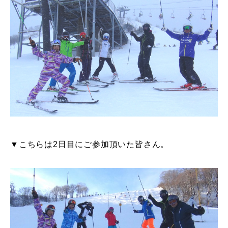
特別講座
PV
講師から選ぶ
Instructor
インストラクター募集
インストラクター一覧
▼こちらは2日目にご参加頂いた皆さん。
コブレッスン参加のお客様の声
Review
レッスンレポート
Report
よくある質問
FAQ
レッスン内容について