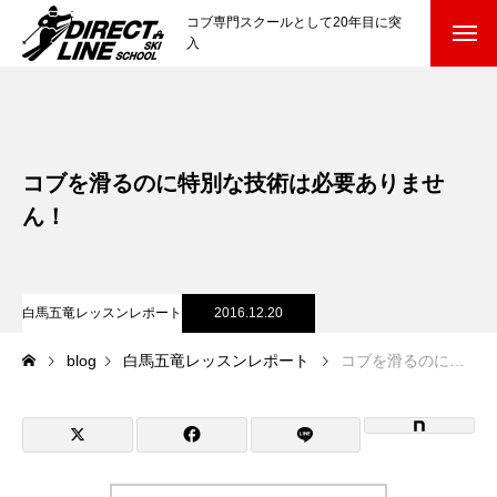
コブ専門スクールとして20年目に突
入
スクールについて知る
Directline Ski School
コンセプトと開催スキー場
コブを滑るのに特別な技術は必要ありませ
参加までの流れ
ん！
レッスン料金
白馬五竜レッスンレポート
2016.12.20
参加費のお支払い
blog
白馬五竜レッスンレポート
コブを滑るのに特別な技術は必要ありません！
各会場の集合場所
スキー場から選ぶ
Ski Area
尾瀬岩鞍