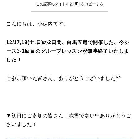
この記事のタイトルとURLをコピーする
鷲ヶ岳＆高鷲スノーパーク
こんにちは、小保内です。
宮城山形
岩手高原
12/17,18(土,日)の2日間、白馬五竜で開催した、今シ
ーズン1回目のグループレッスンが無事終了いたしま
白馬五竜FA
した！
レッスンテーマから選ぶ
Lesson Theme
ご参加頂いた皆さん、ありがとうございました^^
初級1
初級2
▼初日にご参加の皆さん、吹雪で寒い中ありがとうご
中級1
ざいました！
中級2