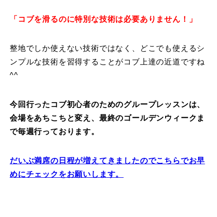
常時メルマガ
「コブを滑るのに特別な技術は必要ありません！」
整地でしか使えない技術ではなく、どこでも使えるシ
ンプルな技術を習得することがコブ上達の近道ですね
お問合せ
特定商取引法に基づく表記
プライバシーポリシー
会社
^^
今回行ったコブ初心者のためのグループレッスンは、
会場をあちこちと変え、最終のゴールデンウィークま
で毎週行っております。
だいぶ満席の日程が増えてきましたのでこちらでお早
めにチェックをお願いします。