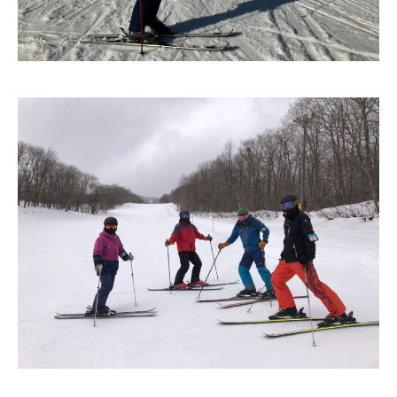
特別講座
PV
講師から選ぶ
Instructor
インストラクター募集
インストラクター一覧
コブレッスン参加のお客様の声
Review
レッスンレポート
Report
よくある質問
FAQ
レッスン内容について