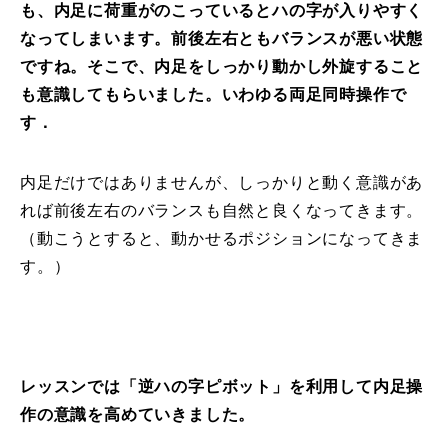
も、内足に荷重がのこっているとハの字が入りやすく
常時メルマガ
なってしまいます。前後左右ともバランスが悪い状態
ですね。そこで、内足をしっかり動かし外旋すること
も意識してもらいました。いわゆる両足同時操作で
す．
お問合せ
特定商取引法に基づく表記
プライバシーポリシー
会社
内足だけではありませんが、しっかりと動く意識があ
れば前後左右のバランスも自然と良くなってきます。
（動こうとすると、動かせるポジションになってきま
す。）
レッスンでは「逆ハの字ピボット」を利用して内足操
作の意識を高めていきました
。