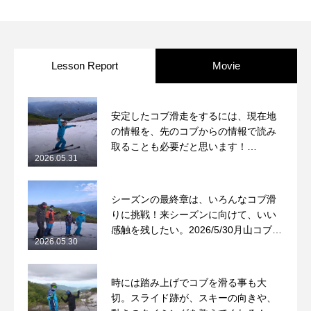
んでいます。 以前あった恐怖
2025/1/10 岩手高原コブレッス
心も全くなくなりました。
ンレポート
Lesson Report
Movie
安定したコブ滑走をするには、現在地
の情報を、先のコブからの情報で読み
取ることも必要だと思います！
2026.05.31
2026/5/31月山コブレッスンレポート
シーズンの最終章は、いろんなコブ滑
りに挑戦！来シーズンに向けて、いい
感触を残したい。2026/5/30月山コブレ
2026.05.30
ッスンレポート
時には踏み上げでコブを滑る事も大
切。スライド跡が、スキーの向きや、