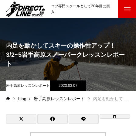
コブ専門スクールとして20年目に突
入
スクールについて知る
Directline Ski School
コンセプトと開催スキー場
内足を動かしてスキーの操作性アップ！
3/2~5岩手高原スノーパークレッスンレポー
参加までの流れ
ト
レッスン料金
岩手高原レッスンレポート
2023.03.07
参加費のお支払い
blog
岩手高原レッスンレポート
内足を動かしてスキーの操作性アップ！3/2~5岩手高原スノーパークレッスンレポート
各会場の集合場所
スキー場から選ぶ
Ski Area
尾瀬岩鞍