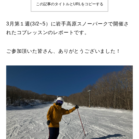
この記事のタイトルとURLをコピーする
鷲ヶ岳＆高鷲スノーパーク
3月第１週(3/2~5）に岩手高原スノーパークで開催さ
宮城山形
れたコブレッスンのレポートです。
岩手高原
ご参加頂いた皆さん、ありがとうございました！
白馬五竜FA
レッスンテーマから選ぶ
Lesson Theme
初級1
初級2
中級1
中級2