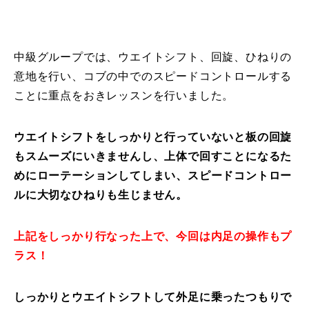
レッスン周辺に関して
中級グループでは、ウエイトシフト、回旋、ひねりの
お申し込みについて
意地を行い、コブの中でのスピードコントロールする
動画で学ぶ
Movie
ことに重点をおきレッスンを行いました。
最新レッスン動画
ウエイトシフトをしっかりと行っていないと板の回旋
もスムーズにいきませんし、上体で回すことになるた
レッスン動画一覧
めにローテーションしてしまい、スピードコントロー
ルに大切なひねりも生じません。
コブ斜面の滑り方解説動画
Online Store
無料プレゼント動画
Movie
上記をしっかり行なった上で、今回は内足の操作もプ
ラス！
プレゼント
Present
しっかりとウエイトシフトして外足に乗ったつもりで
プレゼント付メルマガ