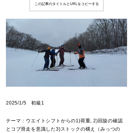
この記事のタイトルとURLをコピーする
鷲ヶ岳＆高鷲スノーパーク
宮城山形
岩手高原
白馬五竜FA
レッスンテーマから選ぶ
Lesson Theme
初級1
初級2
2025/1/5 初級1
中級1
テーマ：ウエイトシフトからの1)荷重, 2)回旋の確認
中級2
とコブ滑走を意識した3)ストックの構え（みっつの