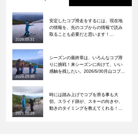
安定したコブ滑走をするには、現在地
の情報を、先のコブからの情報で読み
取ることも必要だと思います！
2026.05.31
2026/5/31月山コブレッスンレポート
シーズンの最終章は、いろんなコブ滑
りに挑戦！来シーズンに向けて、いい
感触を残したい。2026/5/30月山コブレ
2026.05.30
ッスンレポート
時には踏み上げでコブを滑る事も大
切。スライド跡が、スキーの向きや、
動きのタイミングを教えてくれる！
2026.05.29
2026/5/29月山コブレッスンレポート