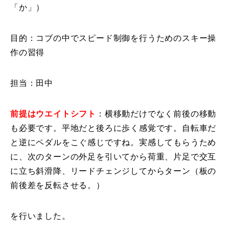
「か」）
特別講座
目的：コブの中でスピード制御を行うためのスキー操
PV
作の習得
講師から選ぶ
Instructor
担当：田中
インストラクター募集
前提はウエイトシフト
：横移動だけでなく前後の移動
インストラクター一覧
も必要です。平地だと後ろに歩く感覚です。自転車だ
と逆にペダルをこぐ感じですね。実感してもらうため
コブレッスン参加のお客様の声
Review
に、次のターンの外足を引いてから荷重、片足で交互
レッスンレポート
に立ち斜滑降、リードチェンジしてからターン（板の
Report
前後差を反転させる。）
よくある質問
FAQ
を行いました。
レッスン内容について