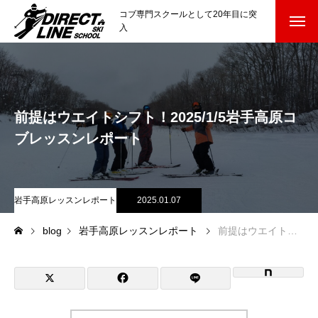
コブ専門スクールとして20年目に突
入
スクールについて知る
Directline Ski School
コンセプトと開催スキー場
前提はウエイトシフト！2025/1/5岩手高原コ
参加までの流れ
ブレッスンレポート
レッスン料金
岩手高原レッスンレポート
2025.01.07
参加費のお支払い
blog
岩手高原レッスンレポート
前提はウエイトシフト！2025/1/5岩手高原コブレッスンレポート
各会場の集合場所
スキー場から選ぶ
Ski Area
尾瀬岩鞍