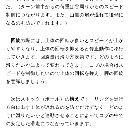
た。（ターン前半からの荷重は谷周りからのスピード
常時メルマガ
制御につながります。また、山側の肩が遅れて後傾に
なるのも防いでくれます。）
お問合せ
特定商取引法に基づく表記
プライバシーポリシー
会社
回旋
の際には、上体の回転が多いとスピードが上が
りやすくなり、上体の回転を抑えると停止動作に移行
していきます。回旋量は滑り方次第です。どのように
滑りたいかによって変わってきます。コブの場合はス
ピードを制御したいので上体の回転を抑え、脚の回旋
を意識しましょう。
次はストック（ポール）の
構え
です。リングを進行
方向に出す！体が遅れるのを防ぐだけでなく、どのよ
うに滑りたいかと連動させることによってコブの中で
の安定した滑走につながっていきます。