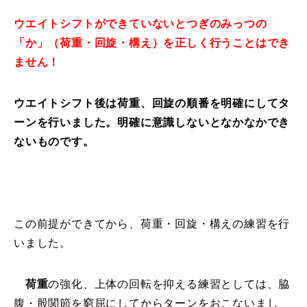
レッスン周辺に関して
ウエイトシフトができていないとつぎのみっつの
「か」（荷重・回旋・構え）を正しく行うことはでき
お申し込みについて
ません！
動画で学ぶ
Movie
ウエイトシフト後は荷重、回旋の順番を明確にしてタ
ーンを行いました。明確に意識しないとなかなかでき
最新レッスン動画
ないものです。
レッスン動画一覧
コブ斜面の滑り方解説動画
Online Store
この前提ができてから、荷重・回旋・構えの練習を行
無料プレゼント動画
Movie
いました。
プレゼント
Present
荷重
の強化、上体の回転を抑える練習としては、脇
プレゼント付メルマガ
腹・股関節を窮屈にしてからターンをおこないまし