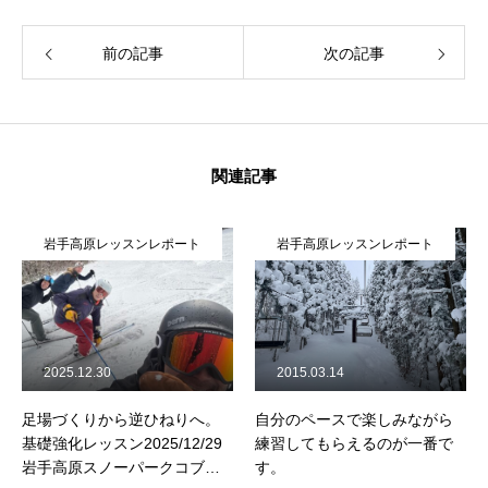
常時メルマガ
前の記事
次の記事
お問合せ
特定商取引法に基づく表記
プライバシーポリシー
会社
関連記事
岩手高原レッスンレポート
岩手高原レッスンレポート
2015.03.14
2026.01.18
自分のペースで楽しみながら
上体の傾きが足場をつくる！
練習してもらえるのが一番で
2026/1/17 岩手高原スノーパー
す。
クコブレッスンレポート