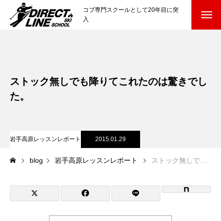
コブ専門スクールとして20年目に突
入
スクールについて知る
Directline Ski School
コンセプトと開催スキー場
ストック無しでも降りてこれたのは驚きでし
参加までの流れ
た。
レッスン料金
岩手高原レッスンレポート
2015.01.29
参加費のお支払い
blog
岩手高原レッスンレポート
ストック無しでも降りてこれたのは驚きでした。
各会場の集合場所
スキー場から選ぶ
Ski Area
尾瀬岩鞍