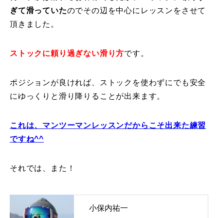
ぎて滑っていた
のでその辺を中心にレッスンをさせて
特別講座
頂きました。
PV
ストックに頼り過ぎない滑り方
です。
講師から選ぶ
Instructor
ポジションが良ければ、ストックを使わずにでも安全
インストラクター募集
にゆっくりと滑り降りることが出来ます。
インストラクター一覧
これは、マンツーマンレッスンだからこそ出来た練習
コブレッスン参加のお客様の声
ですね^^
Review
レッスンレポート
Report
それでは、また！
よくある質問
FAQ
小保内祐一
レッスン内容について