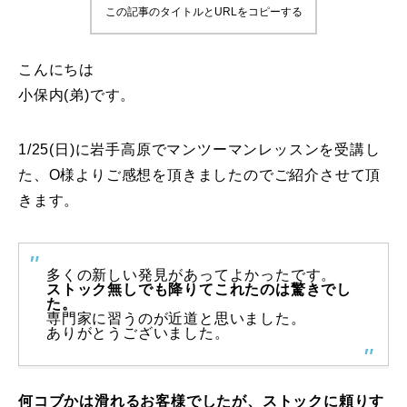
この記事のタイトルとURLをコピーする
鷲ヶ岳＆高鷲スノーパーク
こんにちは
宮城山形
小保内(弟)です。
岩手高原
1/25(日)に岩手高原でマンツーマンレッスンを受講し
白馬五竜FA
た、O様よりご感想を頂きましたのでご紹介させて頂
きます。
レッスンテーマから選ぶ
Lesson Theme
初級1
多くの新しい発見があってよかったです。
ストック無しでも降りてこれたのは驚きでし
初級2
た。
専門家に習うのが近道と思いました。
ありがとうございました。
中級1
中級2
何コブかは滑れるお客様でしたが、ストックに頼りす