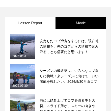
Lesson Report
Movie
安定したコブ滑走をするには、現在地
の情報を、先のコブからの情報で読み
取ることも必要だと思います！
2026.05.31
2026/5/31月山コブレッスンレポート
シーズンの最終章は、いろんなコブ滑
りに挑戦！来シーズンに向けて、いい
感触を残したい。2026/5/30月山コブレ
2026.05.30
ッスンレポート
時には踏み上げでコブを滑る事も大
切。スライド跡が、スキーの向きや、