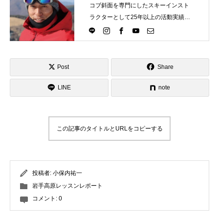
コブ斜面を専門にしたスキーインスト
レッスン周辺に関して
ラクターとして25年以上の活動実績。
Directlineスキースクール代表として、
お申し込みについて
スキーインストラクターが職業選択の
一つになる世界を目指し活動中。
動画で学ぶ
Movie
Post
Share
LINE
note
最新レッスン動画
レッスン動画一覧
この記事のタイトルとURLをコピーする
コブ斜面の滑り方解説動画
Online Store
無料プレゼント動画
Movie
投稿者:
小保内祐一
岩手高原レッスンレポート
プレゼント
Present
コメント:
0
プレゼント付メルマガ