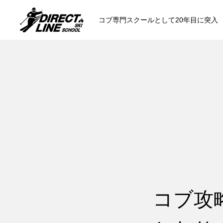
コブ専門スクールとして20年目に突入
スクールについて知る
コンセプトと開催スキー場
参加までの流
各会場の集合場所
コブ攻
スキー場から選ぶ