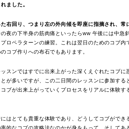
Online Store
Mo
されました。
った右回り、つまり左の外向傾を即座に指摘され、常
その夜の下半身の筋肉痛といったらww 午後には中急
とプロペラターンの練習。これは翌日のためのコブ内
めのコブ作りへの布石でもあります。
レッスンではすでに出来上がった深くえぐれたコブに
ことが多いですが、この二日間のレッスンに参加する
定商取引法に基づく表記
プライバシーポリシー
らコブが出来上がっていくプロセスをリアルに体験す
者にはとても貴重な体験であり、どうしてコブができ
効率的なコブの攻略法なのかが身をもって、そしてあ