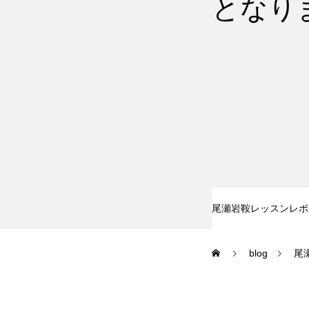
となり
尾瀬岩鞍
鷲ヶ岳＆高鷲
白馬五竜FA
レッスンテーマから選ぶ
尾瀬岩鞍レッスンレポ
blog
尾
初級1
初級2
特別講座
PV