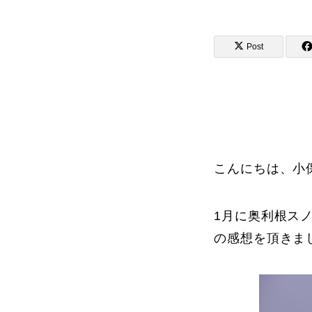
Post
講師から選ぶ
インストラクター募集
インストラク
こんにちは、小
1月に奥利根ス
コブレッスン参加のお客様の声
の感想を頂きま
レッスンレポート