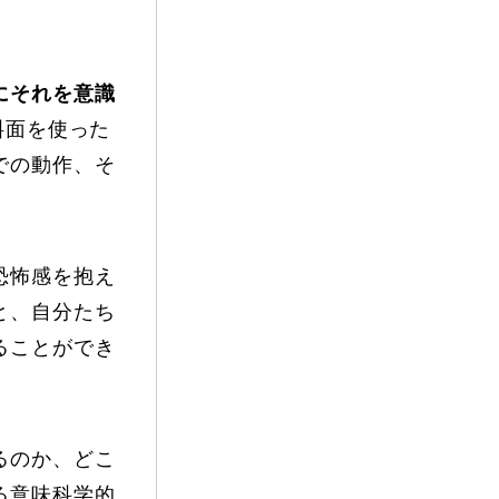
vie
Present
にそれを意識
斜面を使った
での動作、そ
恐怖感を抱え
と、自分たち
ることができ
るのか、どこ
る意味科学的