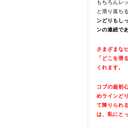
もちろんレ
と滑り落ち
ンどりもし
ンの連続で
さまざまな
「どこを滑
くれます。
コブの超初
めラインど
て降りられ
は、私にと