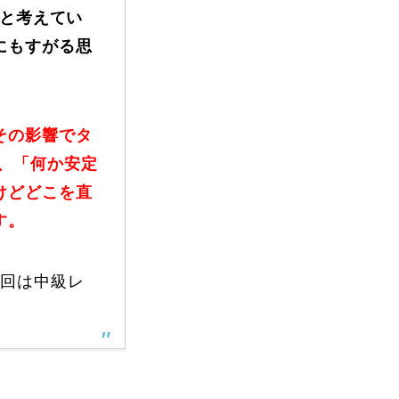
うと考えてい
にもすがる思
その影響でタ
、「何か安定
けどどこを直
す。
次回は中級レ