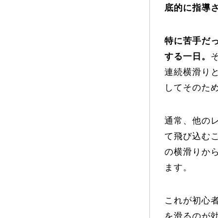
底的に指導
プレゼント
特に苦手だ
する一日。
連続横滑り
プレゼント付メルマガ
常時メルマガ
してそのた
通常、他の
て飛び込む
お問合せ
特
会社概要
の横滑りか
ます。
これが初心
を滑るのが