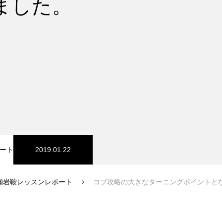
ました。
スノーパーク
宮城山形
ート
2019.01.22
瀬岩鞍レッスンレポート
コブ攻略の大きなターニングポイントと
中級1