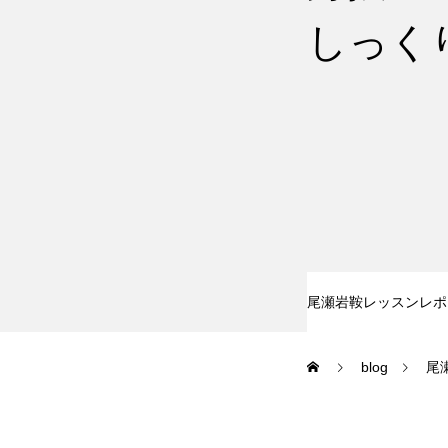
しっく
尾瀬岩鞍
鷲ヶ岳＆高鷲
白馬五竜FA
レッスンテーマから選ぶ
尾瀬岩鞍レッスンレポ
blog
尾
初級1
初級2
特別講座
PV