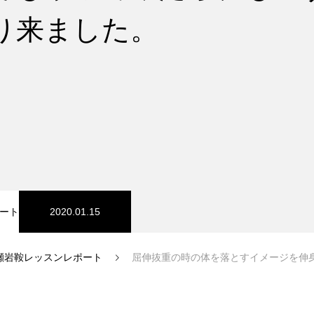
り来ました。
スノーパーク
宮城山形
ート
2020.01.15
瀬岩鞍レッスンレポート
屈伸抜重の時の体を落とすイメージを伸身抜重でもやってみたら、
中級1