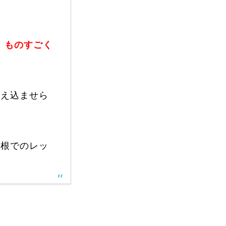
vie
Present
、ものすごく
覚え込ませら
利根でのレッ