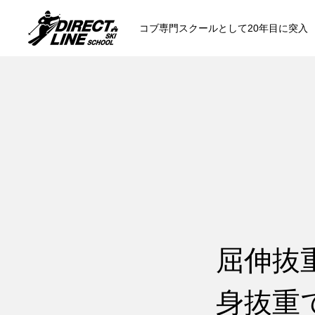
コブ専門スクールとして20年目に突入
スクールについて知る
コンセプトと開催スキー場
参加までの流
各会場の集合場所
屈伸抜
身抜重
スキー場から選ぶ