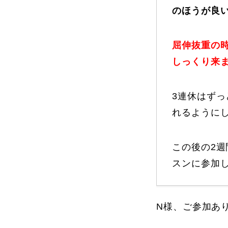
のほうが良
プレゼント
屈伸抜重の
しっくり来
プレゼント付メルマガ
常時メルマガ
3連休はず
れるように
お問合せ
特
この後の2
会社概要
スンに参加
N様、ご参加あ