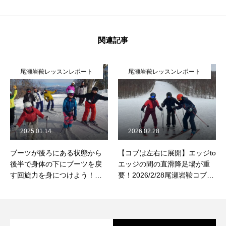
関連記事
尾瀬岩鞍レッスンレポート
尾瀬岩鞍レッスンレポート
2025.01.14
2026.02.28
ブーツが後ろにある状態から
【コブは左右に展開】エッジto
後半で身体の下にブーツを戻
エッジの間の直滑降足場が重
す回旋力を身につけよう！
要！2026/2/28尾瀬岩鞍コブレ
2025/1/12尾瀬岩鞍コブレッス
ッスンレポート
ンレポート