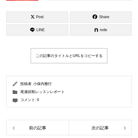
観を表現するのがスキーそしてコブ。
一緒にスキーを楽しみましょう！そし
て、自分のコブスタイルを見つけませ
Post
Share
んか？ゲレンデで見かけたらお気軽に
LINE
お声がけください！
note
この記事のタイトルとURLをコピーする
投稿者:
小保内雅行
尾瀬岩鞍レッスンレポート
コメント:
0
前の記事
次の記事