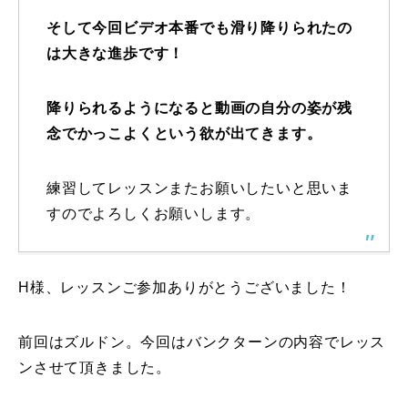
そして今回ビデオ本番でも滑り降りられたの
レッスン周辺に関して
は大きな進歩です！
お申し込みについて
降りられるようになると動画の自分の姿が残
動画で学ぶ
Movie
念でかっこよくという欲が出てきます。
最新レッスン動画
練習してレッスンまたお願いしたいと思いま
レッスン動画一覧
すのでよろしくお願いします。
コブ斜面の滑り方解説動画
Online Store
H様、レッスンご参加ありがとうございました！
無料プレゼント動画
Movie
前回はズルドン。今回はバンクターンの内容でレッス
プレゼント
Present
ンさせて頂きました。
プレゼント付メルマガ