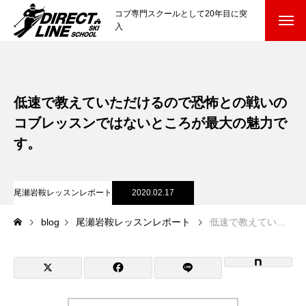
コブ専門スクールとして20年目に突
入
スクールについて知る
Directline Ski School
コンセプトと開催スキー場
低速で教えていただけるので恐怖との戦いの
コブレッスンではないところが最大の魅力で
参加までの流れ
す。
レッスン料金
尾瀬岩鞍レッスンレポート
2020.02.17
参加費のお支払い
blog
尾瀬岩鞍レッスンレポート
低速で教えていただけるので恐怖との戦いのコブレッスンではないところが最大の魅力です。
各会場の集合場所
スキー場から選ぶ
Ski Area
尾瀬岩鞍