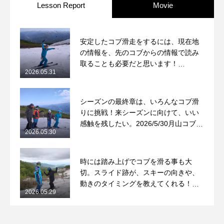
Lesson Report
Movie
安定したコブ滑走をするには、現在地
の情報を、先のコブからの情報で読み
取ることも必要だと思います！
2026.05.31
2026/5/31月山コブレッスンレポート
シーズンの最終章は、いろんなコブ滑
りに挑戦！来シーズンに向けて、いい
感触を残したい。2026/5/30月山コブレ
2026.05.30
ッスンレポート
時には踏み上げでコブを滑る事も大
切。スライド跡が、スキーの向きや、
動きのタイミングを教えてくれる！
2026.05.29
2026/5/29月山コブレッスンレポート