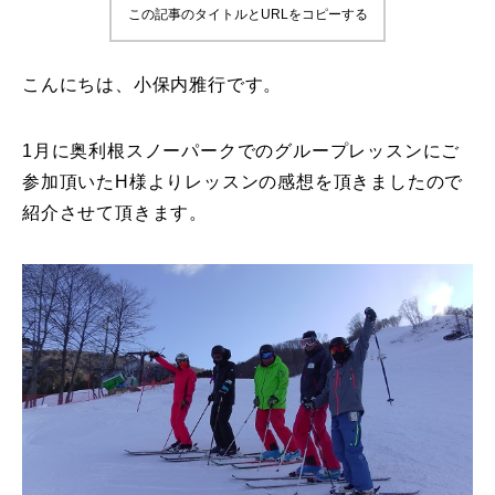
この記事のタイトルとURLをコピーする
鷲ヶ岳＆高鷲スノーパーク
こんにちは、小保内雅行です。
宮城山形
岩手高原
1月に奥利根スノーパークでのグループレッスンにご
参加頂いたH様よりレッスンの感想を頂きましたので
白馬五竜FA
紹介させて頂きます。
レッスンテーマから選ぶ
Lesson Theme
初級1
初級2
中級1
中級2