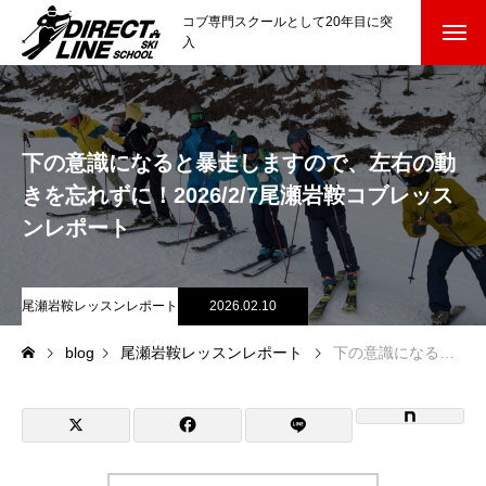
コブ専門スクールとして20年目に突
入
スクールについて知る
Directline Ski School
コンセプトと開催スキー場
下の意識になると暴走しますので、左右の動
きを忘れずに！2026/2/7尾瀬岩鞍コブレッス
参加までの流れ
ンレポート
レッスン料金
尾瀬岩鞍レッスンレポート
2026.02.10
参加費のお支払い
blog
尾瀬岩鞍レッスンレポート
下の意識になると暴走しますので、左右の動きを忘れずに！2026/2/7尾瀬岩鞍コブレッスンレポート
各会場の集合場所
スキー場から選ぶ
Ski Area
尾瀬岩鞍