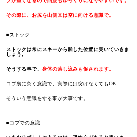
プが重くなるので回旋もゆっくりになりやすいです。
レッスン周辺に関して
その際に、お尻を山側又は空に向ける意識で。
お申し込みについて
■ストック
動画で学ぶ
Movie
ストックは常にスキーから離した位置に突いていきま
しょう。
最新レッスン動画
そうする事で、
身体の落し込みも促されます。
レッスン動画一覧
コブ裏に突く意識で、実際には突けなくてもOK！
コブ斜面の滑り方解説動画
Online Store
そういう意識をする事が大事です。
無料プレゼント動画
Movie
プレゼント
Present
■コブでの意識
プレゼント付メルマガ