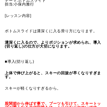
テーマ:ボトムスライド
担当:小保内雅行
特別講座
[レッスン内容]
PV
ボトムスライドは溝深くに入る滑り方になります。
講師から選ぶ
Instructor
溝深くに入るので、よりポジションが求められ、導入
インストラクター募集
(切り返し)
の仕方が大切になります。
インストラクター一覧
■導入(切り返し)
コブレッスン参加のお客様の声
Review
上体で伸び上がると、スキーの回旋が早くなりすぎま
す。
レッスンレポート
Report
スキーが軽くなりすぎるから。
よくある質問
FAQ
レッスン内容について
股関節から伸ばす事で、ブーツも引けて、
スキートッ