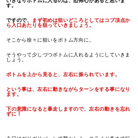
いきなりボトムに入るのは、恐怖心があると思いま
す。
常時メルマガ
ですので、
まず初めは
狙いどころとしてはコブ頂点か
ら入口あたりを狙っていきましょう
。
お問合せ
特定商取引法に基づく表記
プライバシーポリシー
会社
そこから徐々に狙いをボトム方向に。
そうやって少しづつボトムに入れるようにしていきま
しょう。
ボトムを上から見ると、左右に振られています。
という事は、左右に動きながらターンをする事になり
ます。
下の意識になると暴走しますので、左右の動きを忘れ
ずに！