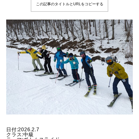
この記事のタイトルとURLをコピーする
鷲ヶ岳＆高鷲スノーパーク
宮城山形
岩手高原
白馬五竜FA
レッスンテーマから選ぶ
Lesson Theme
初級1
初級2
中級1
日付:2026.2.7
クラス:中級
中級2