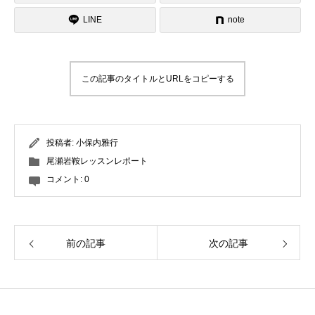
んか？ゲレンデで見かけたらお気軽に
LINE
お声がけください！
note
この記事のタイトルとURLをコピーする
投稿者:
小保内雅行
尾瀬岩鞍レッスンレポート
コメント:
0
前の記事
次の記事