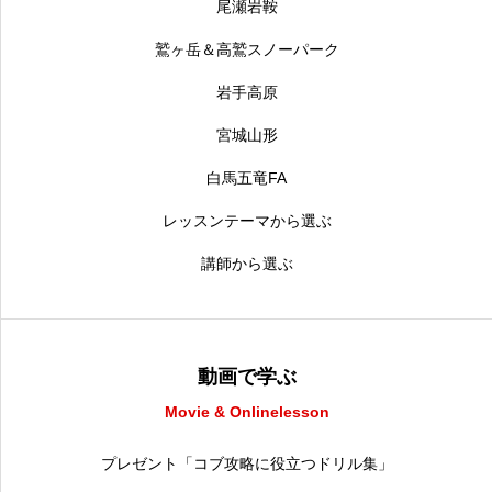
尾瀬岩鞍
鷲ヶ岳＆高鷲スノーパーク
岩手高原
宮城山形
白馬五竜FA
レッスンテーマから選ぶ
講師から選ぶ
動画で学ぶ
Movie & Onlinelesson
プレゼント「コブ攻略に役立つドリル集」