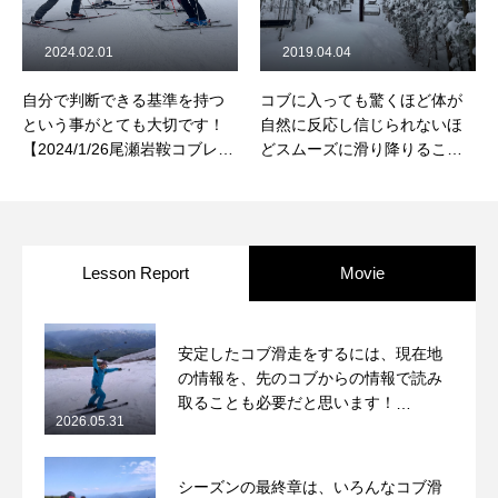
2024.02.01
2019.04.04
自分で判断できる基準を持つ
コブに入っても驚くほど体が
という事がとても大切です！
自然に反応し信じられないほ
【2024/1/26尾瀬岩鞍コブレッ
どスムーズに滑り降りること
スンレポート】
が出来ました。
Lesson Report
Movie
安定したコブ滑走をするには、現在地
の情報を、先のコブからの情報で読み
取ることも必要だと思います！
2026.05.31
2026/5/31月山コブレッスンレポート
シーズンの最終章は、いろんなコブ滑