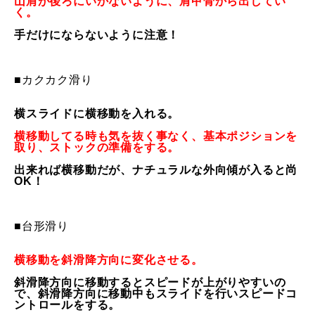
山肩が後ろにいかないように、肩甲骨から出してい
く。
レッスン周辺に関して
手だけにならないように注意！
お申し込みについて
■カクカク滑り
動画で学ぶ
Movie
横スライドに横移動を入れる。
最新レッスン動画
横移動してる時も気を抜く事なく、基本ポジションを
取り、
ストックの準備をする。
レッスン動画一覧
出来れば横移動だが、ナチュラルな外向傾が入ると尚
OK！
コブ斜面の滑り方解説動画
Online Store
■台形滑り
無料プレゼント動画
Movie
横移動を斜滑降方向に変化させる。
プレゼント
Present
斜滑降方向に移動するとスピードが上がりやすいの
で、
斜滑降方向に移動中もスライドを行いスピードコ
プレゼント付メルマガ
ントロールをする
。