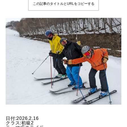
この記事のタイトルとURLをコピーする
鷲ヶ岳＆高鷲スノーパーク
宮城山形
岩手高原
白馬五竜FA
レッスンテーマから選ぶ
Lesson Theme
初級1
初級2
中級1
日付:2026.2.16
クラス:初級2
中級2