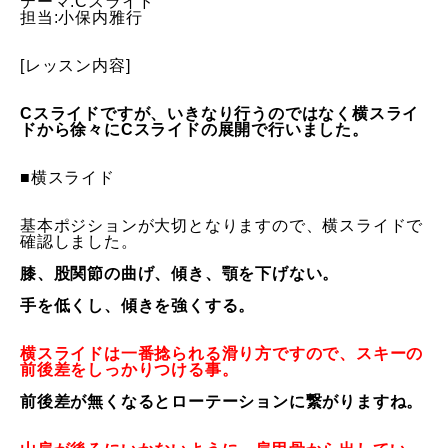
テーマ:Cスライド
担当:小保内雅行
特別講座
[レッスン内容]
PV
Cスライドですが、
いきなり行うのではなく横スライ
ドから徐々にCスライドの展開で
行いました。
講師から選ぶ
Instructor
■横スライド
インストラクター募集
基本ポジションが大切となりますので、
横スライドで
インストラクター一覧
確認しました。
膝、股関節の曲げ、傾き、顎を下げない。
コブレッスン参加のお客様の声
Review
手を低くし、傾きを強くする。
レッスンレポート
Report
横スライドは一番捻られる滑り方ですので、
スキーの
前後差をしっかりつける事。
よくある質問
FAQ
前後差が無くなるとローテーションに繋がりますね。
レッスン内容について