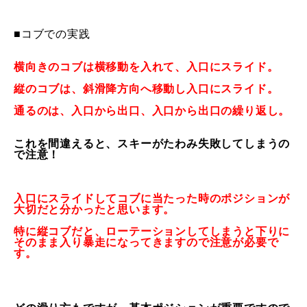
常時メルマガ
■コブでの実践
横向きのコブは横移動を入れて、入口にスライド。
お問合せ
特定商取引法に基づく表記
プライバシーポリシー
会社
縦のコブは、斜滑降方向へ移動し入口にスライド。
通るのは、入口から出口、入口から出口の繰り返し。
これを間違えると、スキーがたわみ失敗してしまうの
で注意！
入口にスライドしてコブに当たった時のポジションが
大切だと分か
ったと思います。
特に縦コブだと、
ローテーションしてしまうと下りに
そのまま入り暴走になってきま
すので注意が必要で
す。