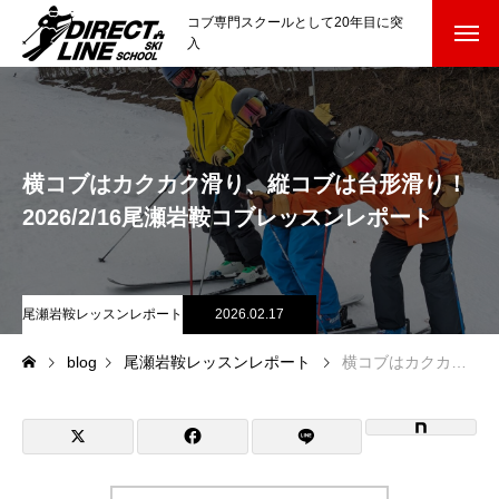
コブ専門スクールとして20年目に突
入
スクールについて知る
Directline Ski School
コンセプトと開催スキー場
横コブはカクカク滑り、縦コブは台形滑り！
参加までの流れ
2026/2/16尾瀬岩鞍コブレッスンレポート
レッスン料金
尾瀬岩鞍レッスンレポート
2026.02.17
参加費のお支払い
blog
尾瀬岩鞍レッスンレポート
横コブはカクカク滑り、縦コブは台形滑り！2026/2/16尾瀬岩鞍コブレッスンレポート
各会場の集合場所
スキー場から選ぶ
Ski Area
尾瀬岩鞍