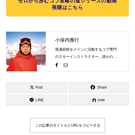
ゼロから歩むコブ攻略の道シリーズの動画
視聴はこちら
小保内雅行
尾瀬岩鞍をメインに活動するコブ専門
のスキーインストラクター。誰かの評
価を気にするものではなく自分の世界
観を表現するのがスキーそしてコブ。
一緒にスキーを楽しみましょう！そし
て、自分のコブスタイルを見つけませ
Post
Share
んか？ゲレンデで見かけたらお気軽に
LINE
お声がけください！
note
この記事のタイトルとURLをコピーする