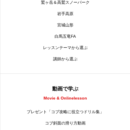
鷲ヶ岳＆高鷲スノーパーク
岩手高原
宮城山形
白馬五竜FA
レッスンテーマから選ぶ
講師から選ぶ
動画で学ぶ
Movie & Onlinelesson
プレゼント「コブ攻略に役立つドリル集」
コブ斜面の滑り方動画