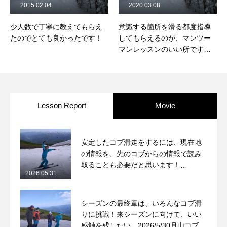
2015.02.04
2020.03.08
少人数で丁寧に教えてもらえ
意識する箇所を滑る都度指導
たのでとても良かったです！
してもらえるのが、マンツー
マンレッスンのいい所です
ね。
Lesson Report
Movie
安定したコブ滑走をするには、現在地
の情報を、先のコブからの情報で読み
取ることも必要だと思います！
2026.05.31
2026/5/31月山コブレッスンレポート
シーズンの最終章は、いろんなコブ滑
りに挑戦！来シーズンに向けて、いい
感触を残したい。2026/5/30月山コブレ