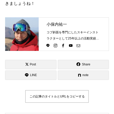
きましょうね！
レッスン周辺に関して
お申し込みについて
小保内祐一
コブ斜面を専門にしたスキーインスト
動画で学ぶ
Movie
ラクターとして25年以上の活動実績。
Directlineスキースクール代表として、
最新レッスン動画
スキーインストラクターが職業選択の
一つになる世界を目指し活動中。
レッスン動画一覧
Post
Share
コブ斜面の滑り方解説動画
Online Store
LINE
note
無料プレゼント動画
Movie
この記事のタイトルとURLをコピーする
プレゼント
Present
プレゼント付メルマガ