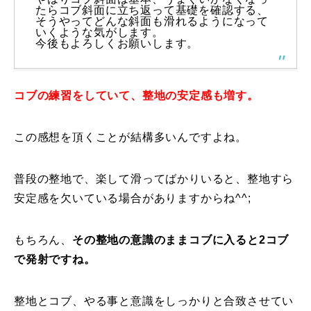
たらコブ斜面に立ち返って基礎を確認する、
そうやってどんな斜面も滑れるようになって
特別講座
いくような気がします。
今後もよろしくお願いします。
PV
講師から選ぶ
コブの練習をしていて、整地の安定感も増す。
Instructor
インストラクター募集
この感想を頂くことが結構多いんですよね。
インストラクター一覧
普段の整地で、楽して滑ってばかりいると、整地すら
コブレッスン参加のお客様の声
安定感を欠いている場合がありますからね^^;
Review
レッスンレポート
Report
もちろん、
その整地の意識のままコブに入ると2コブ
で発射ですね。
よくある質問
FAQ
レッスン内容について
整地とコブ、やる事と意識をしっかりと合致させてい