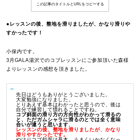
この記事のタイトルとURLをコピーする
鷲ヶ岳＆高鷲スノーパーク
●レッスンの後、整地を滑りましたが、かなり滑りや
宮城山形
すかったです！
岩手高原
小保内です。
白馬五竜FA
3月GALA湯沢でのコブレッスンにご参加頂いた森様
よりレッスンの感想を頂きました。
レッスンテーマから選ぶ
Lesson Theme
初級1
先日はどうもありがとうございました。
大変勉強になりました。
初級2
とりあえず基本はわかったと思うので、後は
自分で練習して慣れることですね。
コブ斜面の滑り方の方向性がわかって滑るの
と、ただガムシャラに滑るのとでは全く意味
中級1
合いが違うと思います
。
レッスンの後、整地を滑りましたが、かなり
滑りやすかったです。
中級2
やはりコブ斜面は基本、うまくいかなくなっ