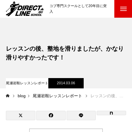
コブ専門スクールとして20年目に突
入
スクールについて知る
Directline Ski School
コンセプトと開催スキー場
レッスンの後、整地を滑りましたが、かなり
参加までの流れ
滑りやすかったです！
レッスン料金
尾瀬岩鞍レッスンレポート
2014.03.06
参加費のお支払い
blog
尾瀬岩鞍レッスンレポート
レッスンの後、整地を滑りましたが、かなり滑りやすかったです！
各会場の集合場所
スキー場から選ぶ
Ski Area
尾瀬岩鞍