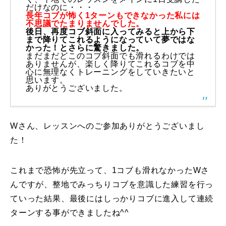
だけなのに・・・
長年コブが怖く1ターンもできなかった私には
特別講座
不思議でたまりませんでした。
後日、再度コブ斜面に入ってみると上から下
まで降りてこれるようになっていて夢ではな
PV
かった！とさらに驚きました。
まだまだどこのコブ斜面でも滑れるわけでは
ありませんが、楽しく降りてこれるコブを中
講師から選ぶ
Instructor
心に無理なくトレーニングをしていきたいと
思います。
ありがとうございました。
インストラクター募集
インストラクター一覧
Wさん、レッスンへのご参加ありがとうございまし
た！
コブレッスン参加のお客様の声
Review
レッスンレポート
Report
これまで恐怖が先立って、1コブも滑れなかったWさ
んですが、整地でみっちりコブを意識した練習を行っ
よくある質問
FAQ
ていった結果、最後にはしっかりコブに進入して連続
ターンする事ができましたね^^
レッスン内容について