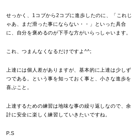
常時メルマガ
せっかく、1コブから2コブに進歩したのに、「これじ
ゃあ、まだ滑った事にならない・・」といった具合
に、自分を褒めるのが下手な方がいらっしゃいます。
お問合せ
特定商取引法に基づく表記
プライバシーポリシー
会社
これ、つまんなくなるだけですよ^^;
上達には個人差がありますが、基本的に上達は少しず
つである。という事を知っておく事と、小さな進歩を
喜ぶこと。
上達するための練習は地味な事の繰り返しなので、余
計に安全に楽しく練習していきたいですね。
P.S