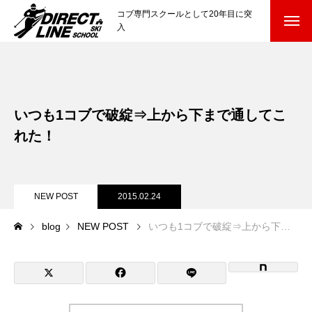
コブ専門スクールとして20年目に突
入
スクールについて知る
Directline Ski School
コンセプトと開催スキー場
いつも1コブで破綻⇒上から下まで通してこ
参加までの流れ
れた！
レッスン料金
NEW POST
2015.02.24
参加費のお支払い
blog
NEW POST
いつも1コブで破綻⇒上から下まで通してこれた！
各会場の集合場所
スキー場から選ぶ
Ski Area
尾瀬岩鞍