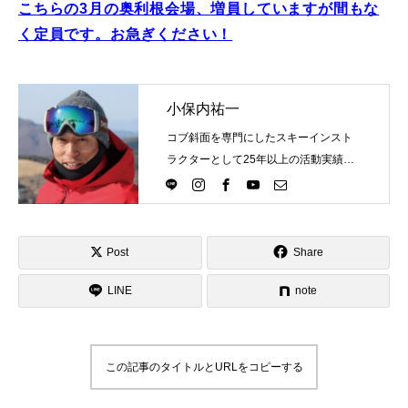
こちらの3月の奥利根会場、増員していますが間もな
く定員です。お急ぎください！
小保内祐一
コブ斜面を専門にしたスキーインスト
ラクターとして25年以上の活動実績。
Directlineスキースクール代表として、
スキーインストラクターが職業選択の
一つになる世界を目指し活動中。
Post
Share
LINE
note
この記事のタイトルとURLをコピーする