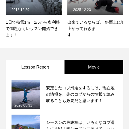
2018.12.29
2025.12.23
1日で積雪1m！1/5から奥利根
出来ているならば、 斜面上に切れ
で問題なくレッスン開始でき
上がって行きま
ます！
2025/12/21鷲ヶ岳コブレッスンレ
ポート
Lesson Report
Movie
安定したコブ滑走をするには、現在地
の情報を、先のコブからの情報で読み
取ることも必要だと思います！
2026.05.31
2026/5/31月山コブレッスンレポート
シーズンの最終章は、いろんなコブ滑
りに挑戦！来シーズンに向けて、いい