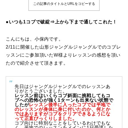
この記事のタイトルとURLをコピーする
鷲ヶ岳＆高鷲スノーパーク
●いつも1コブで破綻⇒上から下まで通してこれた！
宮城山形
岩手高原
こんにちは、小保内です。
2/11に開催した山形ジャングルジャングルでのコブレ
白馬五竜FA
ッスンにご参加頂いたW様よりレッスンの感想を頂い
たので紹介させて頂きます。
レッスンテーマから選ぶ
Lesson Theme
初級1
先日はジャングルジャングルでのレッスンあ
りがとうございました。
初級2
レッスン前はいくらコブ斜面に挑戦してもコ
ブへの恐怖心が強く1ターンも出来ない状態で
したが
レッスン後半に入ったコブでは平地で
のレッスンが身体に身に付いたのか、何とか
中級1
ではありますがコブをクリアできるようにな
って正直びっくりしました。
コブ向けに特別なことをしているわけでもな
中級2
く、平地でのレッスンをメインに1日受講した