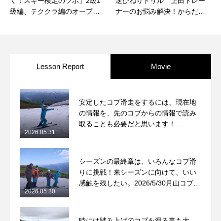
く！スキー検定のツボ」2級1
逆ひねりドリル「上田トレー
級編、テククラ編のオープニ
ナーのお悩み解決！からだの
ング映像
使い方シリーズ」最新作予告
編
Lesson Report
Movie
安定したコブ滑走をするには、現在地
の情報を、先のコブからの情報で読み
取ることも必要だと思います！
2026.05.31
2026/5/31月山コブレッスンレポート
シーズンの最終章は、いろんなコブ滑
りに挑戦！来シーズンに向けて、いい
感触を残したい。2026/5/30月山コブレ
2026.05.30
ッスンレポート
時には踏み上げでコブを滑る事も大