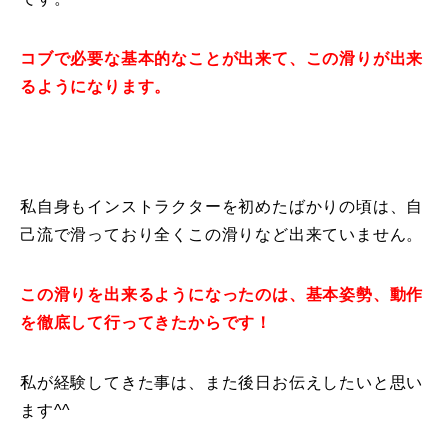
レッスン周辺に関して
コブで必要な基本的なことが出来て、この滑りが出来
お申し込みについて
るようになります。
動画で学ぶ
Movie
最新レッスン動画
私自身もインストラクターを初めたばかりの頃は、自
レッスン動画一覧
己流で滑っており全くこの滑りなど出来ていません。
コブ斜面の滑り方解説動画
Online Store
この滑りを出来るようになったのは、基本姿勢、動作
を徹底して行ってきたからです！
無料プレゼント動画
Movie
私が経験してきた事は、また後日お伝えしたいと思い
プレゼント
Present
ます^^
プレゼント付メルマガ