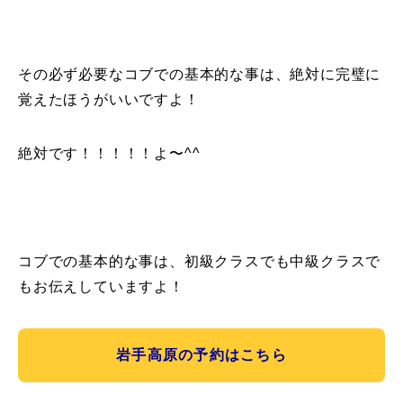
常時メルマガ
その必ず必要なコブでの基本的な事は、絶対に完璧に
覚えたほうがいいですよ！
お問合せ
特定商取引法に基づく表記
プライバシーポリシー
会社
絶対です！！！！！よ〜^^
コブでの基本的な事は、初級クラスでも中級クラスで
もお伝えしていますよ！
岩手高原の予約はこちら