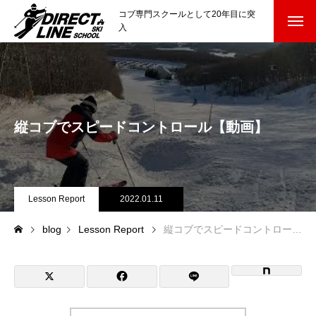
コブ専門スクールとして20年目に突
入
スクールについて知る
Directline Ski School
コンセプトと開催スキー場
縦コブでスピードコントロール【動画】
参加までの流れ
レッスン料金
Lesson Report
2022.01.11
参加費のお支払い
blog
Lesson Report
縦コブでスピードコントロール【動画】
各会場の集合場所
スキー場から選ぶ
Ski Area
尾瀬岩鞍