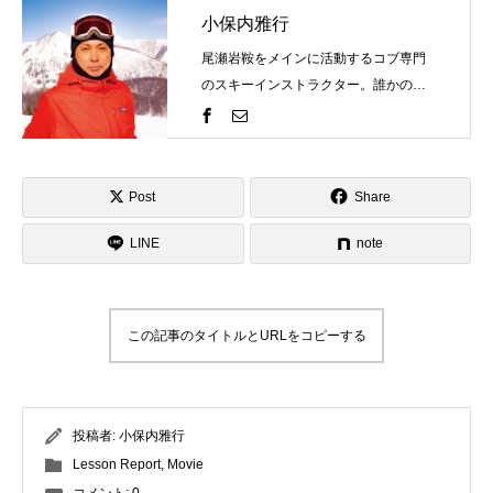
小保内雅行
尾瀬岩鞍をメインに活動するコブ専門
のスキーインストラクター。誰かの評
価を気にするものではなく自分の世界
観を表現するのがスキーそしてコブ。
一緒にスキーを楽しみましょう！そし
て、自分のコブスタイルを見つけませ
Post
Share
んか？ゲレンデで見かけたらお気軽に
LINE
お声がけください！
note
この記事のタイトルとURLをコピーする
投稿者:
小保内雅行
Lesson Report
,
Movie
コメント:
0