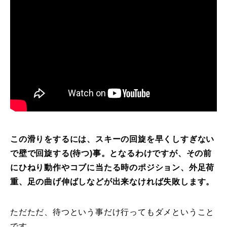
特別講座
PV
講師から選ぶ
Instructor
インストラクター募集
インストラクター一覧
この滑りをするには、スキーの回旋を早くしすぎない
コブレッスン参加のお客様の声
Review
で壁で回旋する(待つ)事。となるわけですが、その前
にひねり動作やコブに当たる時のポジション、外足荷
レッスンレポート
Report
重、足の曲げ伸ばしなどが出来なければ失敗します。
よくある質問
FAQ
ただただ、待つという事だけ行ってもダメということ
レッスン内容について
です。