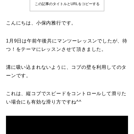
この記事のタイトルとURLをコピーする
鷲ヶ岳＆高鷲スノーパーク
こんにちは、小保内雅行です。
宮城山形
岩手高原
1月9日は午前午後共にマンツーレッスンでしたが、待
つ！をテーマにレッスンさせて頂きました。
白馬五竜FA
溝に吸い込まれないように、コブの壁を利用してのタ
レッスンテーマから選ぶ
Lesson Theme
ーンです。
初級1
これは、縦コブでスピードをコントロールして滑りた
初級2
い場合にも有効な滑り方ですね^^
中級1
中級2