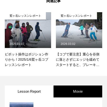
関連記事
鷲ヶ岳レッスンレポート
鷲ヶ岳レッスンレポート
2025.01.07
2026.03.02
ピボット操作はポジション作
【コブで要注意】重心を谷側
りから！2025/1/6鷲ヶ岳コブ
に落とさずにエッジを緩めて
レッスンレポート
スタートすると、ブレーキの
利かないスライドに・・
2026/3/2鷲ヶ岳コブレッスン
レポート
Lesson Report
Movie