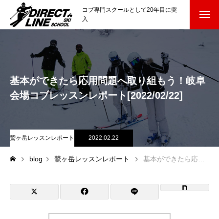
コブ専門スクールとして20年目に突
入
スクールについて知る
Directline Ski School
コンセプトと開催スキー場
基本ができたら応用問題へ取り組もう！岐阜
参加までの流れ
会場コブレッスンレポート[2022/02/22]
レッスン料金
鷲ヶ岳レッスンレポート
2022.02.22
参加費のお支払い
blog
鷲ヶ岳レッスンレポート
基本ができたら応用問題へ取り組もう！岐阜会場コブレッスンレポート[2022/02/22]
各会場の集合場所
スキー場から選ぶ
Ski Area
尾瀬岩鞍