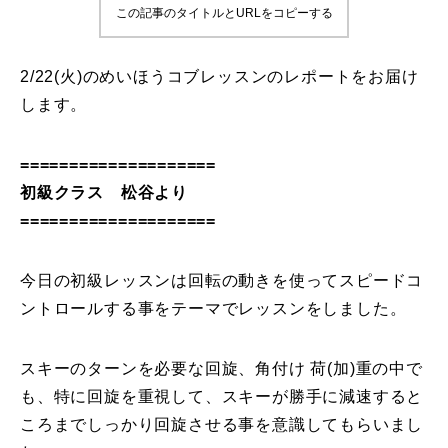
この記事のタイトルとURLをコピーする
鷲ヶ岳＆高鷲スノーパーク
2/22(火)のめいほうコブレッスンのレポートをお届け
宮城山形
します。
岩手高原
====================
白馬五竜FA
初級クラス 松谷より
====================
レッスンテーマから選ぶ
Lesson Theme
今日の初級レッスンは回転の動きを使ってスピードコ
初級1
ントロールする事をテーマでレッスンをしました。
初級2
スキーのターンを必要な回旋、角付け 荷(加)重の中で
中級1
も、特に回旋を重視して、スキーが勝手に減速すると
ころまでしっかり回旋させる事を意識してもらいまし
中級2