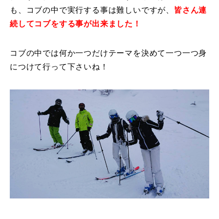
も、コブの中で実行する事は難しいですが、
皆さん連
レッスン周辺に関して
続してコブをする事が出来ました！
お申し込みについて
コブの中では何か一つだけテーマを決めて一つ一つ身
動画で学ぶ
につけて行って下さいね！
Movie
最新レッスン動画
レッスン動画一覧
コブ斜面の滑り方解説動画
Online Store
無料プレゼント動画
Movie
プレゼント
Present
プレゼント付メルマガ