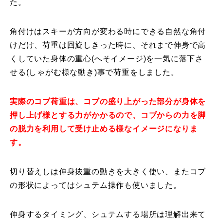
た。
特別講座
角付けはスキーが方向が変わる時にできる自然な角付
PV
けだけ、荷重は回旋しきった時に、それまで伸身で高
くしていた身体の重心(へそイメージ)を一気に落下さ
講師から選ぶ
Instructor
せる(しゃがむ様な動き)事で荷重をしました。
インストラクター募集
実際のコブ荷重は、コブの盛り上がった部分が身体を
インストラクター一覧
押し上げ様とする力がかかるので、コブからの力を脚
の脱力を利用して受け止める様なイメージになりま
コブレッスン参加のお客様の声
Review
す。
レッスンレポート
Report
切り替えしは伸身抜重の動きを大きく使い、またコブ
の形状によってはシュテム操作も使いました。
よくある質問
FAQ
レッスン内容について
伸身するタイミング、シュテムする場所は理解出来て