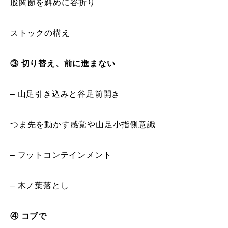
股関節を斜めに谷折り
レッスン周辺に関して
ストックの構え
お申し込みについて
③ 切り替え、前に進まない
動画で学ぶ
Movie
最新レッスン動画
– 山足引き込みと谷足前開き
レッスン動画一覧
つま先を動かす感覚や山足小指側意識
コブ斜面の滑り方解説動画
Online Store
– フットコンテインメント
無料プレゼント動画
Movie
– 木ノ葉落とし
プレゼント
Present
④ コブで
プレゼント付メルマガ