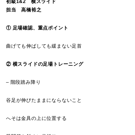
初級1&2 横スライド
担当 高橋裕之
特別講座
PV
① 足場確認、重点ポイント
講師から選ぶ
Instructor
曲げても伸ばしても緩まない足首
インストラクター募集
② 横スライドの足場トレーニング
インストラクター一覧
– 階段踏み降り
コブレッスン参加のお客様の声
Review
谷足が伸びたままにならないこと
レッスンレポート
Report
よくある質問
FAQ
へそは金具の上に位置する
レッスン内容について