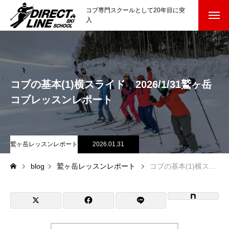
コブ専門スクールとして20年目に突
入
スクールについて知る
Directline Ski School
コンセプトと開催スキー場
コブの基本(1)横スライド 2026/1/31鷲ヶ岳
参加までの流れ
コブレッスンレポート
レッスン料金
鷲ヶ岳レッスンレポート
2026.01.31
参加費のお支払い
blog
鷲ヶ岳レッスンレポート
コブの基本(1)横スライド 2026/1/31鷲ヶ岳コブレッスンレポート
各会場の集合場所
スキー場から選ぶ
Ski Area
尾瀬岩鞍