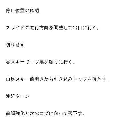
常時メルマガ
停止位置の確認
スライドの進行方向を調整して出口に行く。
お問合せ
特定商取引法に基づく表記
プライバシーポリシー
会社
切り替え
谷スキーでコブ裏を触りに行く。
山足スキー前開きから引き込みトップを落とす。
連続ターン
前傾強化と次のコブに向って落下す。