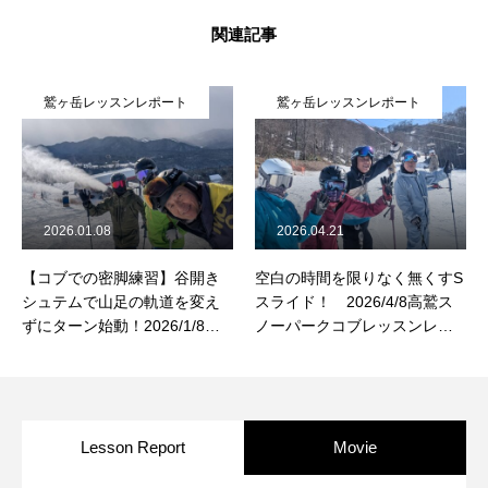
関連記事
鷲ヶ岳レッスンレポート
鷲ヶ岳レッスンレポート
2026.01.08
2026.04.21
【コブでの密脚練習】谷開き
空白の時間を限りなく無くすS
シュテムで山足の軌道を変え
スライド！ 2026/4/8高鷲ス
ずにターン始動！2026/1/8鷲
ノーパークコブレッスンレポ
ヶ岳コブレッスンレポート
ート
Lesson Report
Movie