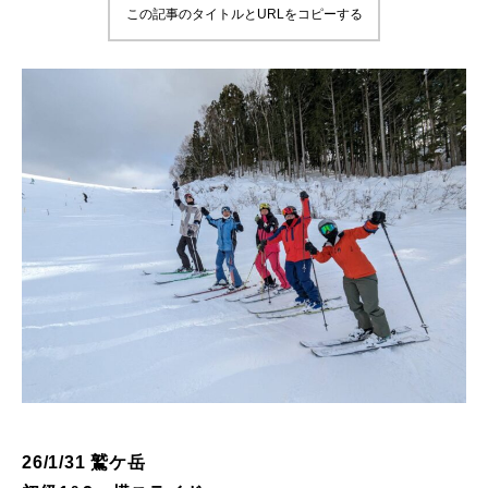
この記事のタイトルとURLをコピーする
鷲ヶ岳＆高鷲スノーパーク
宮城山形
岩手高原
白馬五竜FA
レッスンテーマから選ぶ
Lesson Theme
初級1
初級2
中級1
26/1/31 鷲ケ岳
中級2