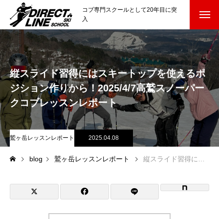
コブ専門スクールとして20年目に突
入
スクールについて知る
Directline Ski School
コンセプトと開催スキー場
縦スライド習得にはスキートップを使えるポ
ジション作りから！2025/4/7高鷲スノーパー
参加までの流れ
クコブレッスンレポート
レッスン料金
鷲ヶ岳レッスンレポート
2025.04.08
参加費のお支払い
blog
鷲ヶ岳レッスンレポート
縦スライド習得にはスキートップを使えるポジション作りから！2025/4/7高鷲スノーパークコブレッスンレポート
各会場の集合場所
スキー場から選ぶ
Ski Area
尾瀬岩鞍