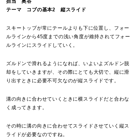
担当 奥谷
テーマ コブの基本2 縦スライド
特別講座
PV
スキートップが常にテールよりも下に位置し、フォー
ルラインから45度までの浅い角度が維持されてフォー
講師から選ぶ
Instructor
ルラインにスライドしていく。
インストラクター募集
ズルドンで滑れるようになれば、いよいよズルドン脱
インストラクター一覧
却をしていきますが、その際にとても大切で、縦に滑
り出すときに必要不可欠なのが縦スライドです。
コブレッスン参加のお客様の声
Review
溝の向きに合わせていくときに横スライドだと合わな
レッスンレポート
Report
く成ってきます。
よくある質問
FAQ
その時に溝の向きに合わせてスライドさせていく縦ス
レッスン内容について
ライドが必要なのですね。