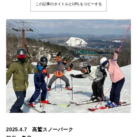
この記事のタイトルとURLをコピーする
鷲ヶ岳＆高鷲スノーパーク
宮城山形
岩手高原
白馬五竜FA
レッスンテーマから選ぶ
Lesson Theme
初級1
初級2
中級1
2025.4.7 高鷲スノーパーク
中級2