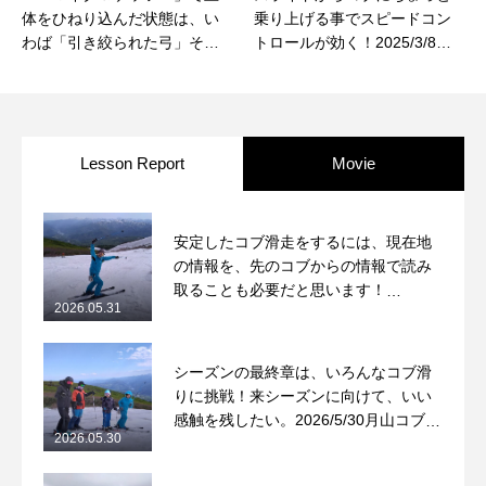
体をひねり込んだ状態は、い
乗り上げる事でスピードコン
わば「引き絞られた弓」その
トロールが効く！2025/3/8鷲
溜まったパワーを一気に解き
ヶ岳コブレッスンレポート
放つ！2026/2/26鷲ヶ岳コブレ
ッスンレポート
Lesson Report
Movie
安定したコブ滑走をするには、現在地
の情報を、先のコブからの情報で読み
取ることも必要だと思います！
2026.05.31
2026/5/31月山コブレッスンレポート
シーズンの最終章は、いろんなコブ滑
りに挑戦！来シーズンに向けて、いい
感触を残したい。2026/5/30月山コブレ
2026.05.30
ッスンレポート