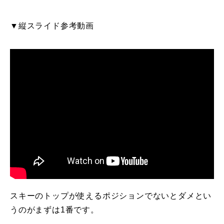
レッスン周辺に関して
▼縦スライド参考動画
お申し込みについて
動画で学ぶ
Movie
最新レッスン動画
レッスン動画一覧
コブ斜面の滑り方解説動画
Online Store
無料プレゼント動画
Movie
プレゼント
Present
スキーのトップが使えるポジションでないとダメとい
うのがまずは1番です。
プレゼント付メルマガ