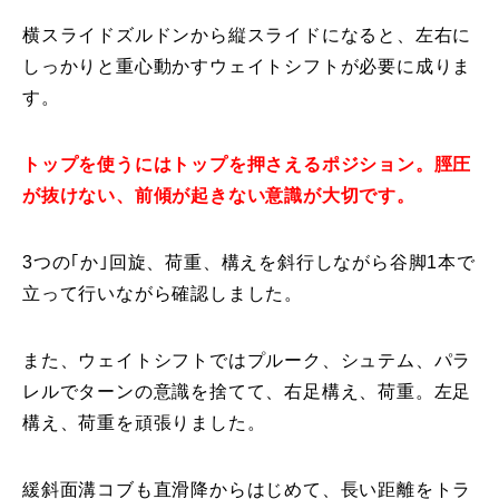
横スライドズルドンから縦スライドになると、左右に
常時メルマガ
しっかりと重心動かすウェイトシフトが必要に成りま
す。
お問合せ
特定商取引法に基づく表記
プライバシーポリシー
会社
トップを使うにはトップを押さえるポジション。脛圧
が抜けない、前傾が起きない意識が大切です。
3つの｢か｣回旋、荷重、構えを斜行しながら谷脚1本で
立って行いながら確認しました。
また、ウェイトシフトではプルーク、シュテム、パラ
レルでターンの意識を捨てて、右足構え、荷重。左足
構え、荷重を頑張りました。
緩斜面溝コブも直滑降からはじめて、長い距離をトラ