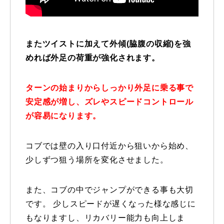
常時メルマガ
またツイストに加えて外傾(脇腹の収縮)を強
めれば外足の荷重が強化されます。
お問合せ
特定商取引法に基づく表記
プライバシーポリシー
会社
ターンの始まりからしっかり外足に乗る事で
安定感が増し、ズレやスピードコントロール
が容易になります。
コブでは壁の入り口付近から狙いから始め、
少しずつ狙う場所を変化させました。
また、コブの中でジャンプができる事も大切
です。 少しスピードが遅くなった様な感じに
もなりますし、リカバリー能力も向上しま