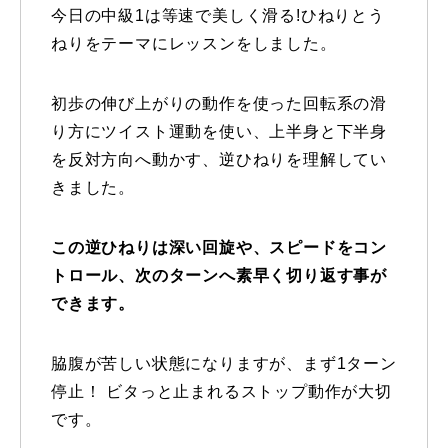
今日の中級1は等速で美しく滑る!ひねりとう
特別講座
ねりをテーマにレッスンをしました。
PV
初歩の伸び上がりの動作を使った回転系の滑
り方にツイスト運動を使い、上半身と下半身
講師から選ぶ
Instructor
を反対方向へ動かす、逆ひねりを理解してい
インストラクター募集
きました。
インストラクター一覧
この逆ひねりは深い回旋や、スピードをコン
トロール、次のターンへ素早く切り返す事が
コブレッスン参加のお客様の声
Review
できます。
レッスンレポート
Report
脇腹が苦しい状態になりますが、まず1ターン
よくある質問
FAQ
停止！ ビタっと止まれるストップ動作が大切
です。
レッスン内容について