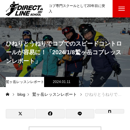
コブ専門スクールとして20年目に突
入
スクールについて知る
Directline Ski School
コンセプトと開催スキー場
ひねりとうねりでコブでのスピードコントロ
ールが容易に！「2024/1/8鷲ヶ岳コブレッス
参加までの流れ
ンレポート」
レッスン料金
鷲ヶ岳レッスンレポート
2024.01.11
参加費のお支払い
blog
鷲ヶ岳レッスンレポート
ひねりとうねりでコブでのスピードコントロールが容易に！「2024/1/8鷲ヶ岳コブレッスンレポート」
各会場の集合場所
スキー場から選ぶ
Ski Area
尾瀬岩鞍