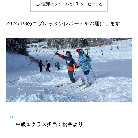
この記事のタイトルとURLをコピーする
鷲ヶ岳＆高鷲スノーパーク
2024/1/8のコブレッスンレポートをお届けします！
宮城山形
岩手高原
白馬五竜FA
レッスンテーマから選ぶ
Lesson Theme
初級1
初級2
中級1
中級１クラス担当：松谷より
中級2