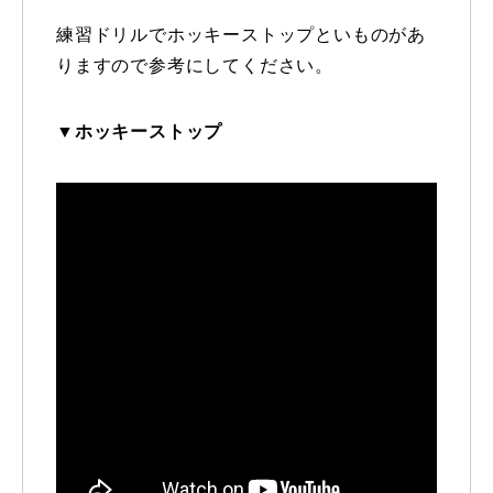
練習ドリルでホッキーストップといものがあ
レッスン周辺に関して
りますので参考にしてください。
お申し込みについて
▼ホッキーストップ
動画で学ぶ
Movie
最新レッスン動画
レッスン動画一覧
コブ斜面の滑り方解説動画
Online Store
無料プレゼント動画
Movie
プレゼント
Present
プレゼント付メルマガ