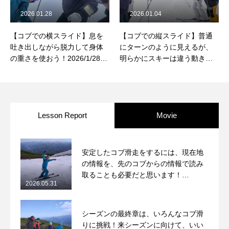
2026.01.28
2026.01.04
【コブでの横スライド】息を
【コブでの縦スライド】普通
吐き出しながら脱力して身体
にターンのように見えるが、
の重さを使おう！2026/1/28鷲
明らかにスキーは違う動き
ヶ岳コブレッスンレポート
に！2026/1/4鷲ヶ岳コブレッ
スンレポート
Lesson Report
Movie
安定したコブ滑走をするには、現在地
の情報を、先のコブからの情報で読み
取ることも必要だと思います！
2026.05.31
2026/5/31月山コブレッスンレポート
シーズンの最終章は、いろんなコブ滑
りに挑戦！来シーズンに向けて、いい