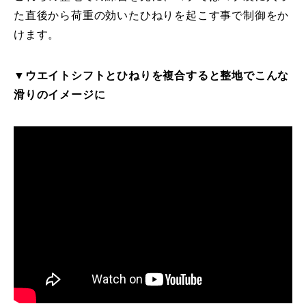
た直後から荷重の効いたひねりを起こす事で制御をか
レッスン周辺に関して
けます。
お申し込みについて
▼ウエイトシフトとひねりを複合すると整地でこんな
動画で学ぶ
Movie
滑りのイメージに
最新レッスン動画
レッスン動画一覧
コブ斜面の滑り方解説動画
Online Store
無料プレゼント動画
Movie
プレゼント
Present
プレゼント付メルマガ