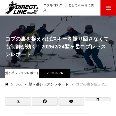
コブ専門スクールとして20年目に突
入
スクールについて知る
Directline Ski School
コンセプトと開催スキー場
コブの裏を捉えればスキーを振り回さなくて
も制御が効く！2025/2/24鷲ヶ岳コブレッス
参加までの流れ
ンレポート
レッスン料金
鷲ヶ岳レッスンレポート
2025.02.26
参加費のお支払い
blog
鷲ヶ岳レッスンレポート
コブの裏を捉えればスキーを振り回さなくても制御が効く！2025/2/24鷲ヶ岳コブレッスンレポート
各会場の集合場所
スキー場から選ぶ
Ski Area
尾瀬岩鞍