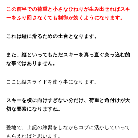
この前半での荷重と小さなひねりが生み出せればスキ
常時メルマガ
ーをふり回さなくても制御が効くようになります。
これは縦に滑るための土台となります。
お問合せ
特定商取引法に基づく表記
プライバシーポリシー
会社
また、縦といってもただスキーを真っ直ぐ突っ込む的
な事ではありません。
ここは縦スライドを使う事になります。
スキーを横に向けすぎない分だけ、荷重と角付けが大
切な要素になりますね。
整地で、上記の練習をしながらコブに活かしていって
もらえればと思います。