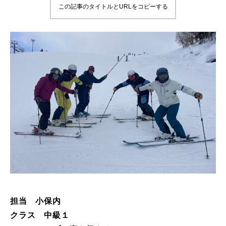
この記事のタイトルとURLをコピーする
鷲ヶ岳＆高鷲スノーパーク
宮城山形
岩手高原
白馬五竜FA
レッスンテーマから選ぶ
Lesson Theme
初級1
初級2
中級1
担当 小保内
クラス 中級１
中級2