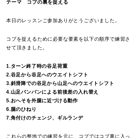
テーマ コブの裏を捉える
特別講座
本日のレッスンご参加ありがとうございました。
PV
コブを捉えるために必要な要素を以下の順序で練習さ
講師から選ぶ
Instructor
せて頂きました。
インストラクター募集
1.ターン終了時の谷足荷重
インストラクター一覧
2.谷足から谷足へのウエイトシフト
3.斜滑降での谷足から山足へのウエイトシフト
コブレッスン参加のお客様の声
Review
4.山足バンバンによる前後差の入れ替え
5.おへそを外腿に近づける動作
レッスンレポート
Report
6.腿のひねり
7.角付けのチェンジ、ギルランデ
よくある質問
FAQ
レッスン内容について
これらの整地での練習を元に、コブではコブ裏に入っ