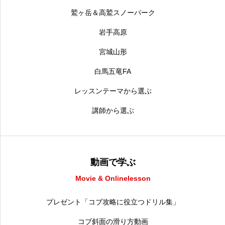
鷲ヶ岳＆高鷲スノーパーク
岩手高原
宮城山形
白馬五竜FA
レッスンテーマから選ぶ
講師から選ぶ
動画で学ぶ
Movie & Onlinelesson
プレゼント「コブ攻略に役立つドリル集」
コブ斜面の滑り方動画