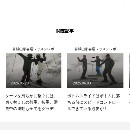
関連記事
宮城山形会場レッスンレポ
宮城山形会場レッスンレポ
ート
ート
2025.06.03
2025.06.03
ボトムスライドはボトムに落
荷重の無い回旋は確かに回し
ちる前にスピードコントロー
やすいけど、コブと喧嘩する
ルできている必要が！
可能性大・・2025/6/2月山コ
2025/6/1月山コブレッスンレ
ブレッスンレポート
ポート