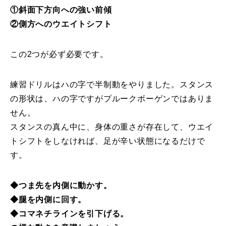
①斜面下方向への強い前傾
レッスン周辺に関して
②側方へのウエイトシフト
お申し込みについて
この2つが必ず必要です。
動画で学ぶ
Movie
練習ドリルはハの字で半制動をやりました。スタンス
最新レッスン動画
の形状は、ハの字ですがプルークボーゲンではありま
せん。
レッスン動画一覧
スタンスの真ん中に、身体の重さが存在して、ウエイ
トシフトをしなければ、足が辛い状態になるだけで
コブ斜面の滑り方解説動画
Online Store
す。
無料プレゼント動画
Movie
◆つま先を内側に動かす。
プレゼント
Present
◆腿を内側に回す。
◆コマネチラインを引下げる。
プレゼント付メルマガ