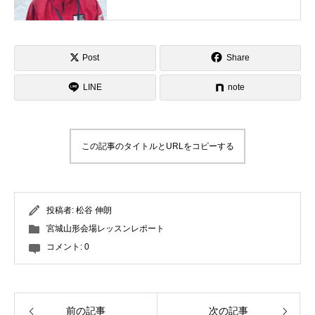
初めてスキーするときと同じ、基本的
なことを正確に精度を上げていくのが
重要と思います。受講される皆様の気
Post
Share
持ちに寄り添ったレッスン、滑りの考
え方をちょっと変化させるレッスンを
LINE
note
させていただきます。お気軽にお声が
けください。
この記事のタイトルとURLをコピーする
投稿者:
松谷 伸朗
宮城山形会場レッスンレポート
コメント:
0
前の記事
次の記事