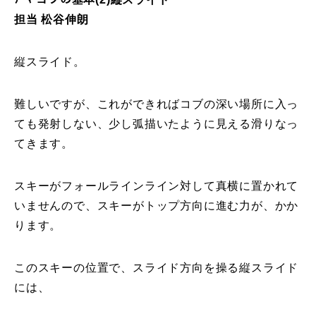
担当 松谷伸朗
特別講座
PV
縦スライド。
講師から選ぶ
Instructor
難しいですが、これができればコブの深い場所に入っ
ても発射しない、少し弧描いたように見える滑りなっ
インストラクター募集
てきます。
インストラクター一覧
スキーがフォールラインライン対して真横に置かれて
コブレッスン参加のお客様の声
Review
いませんので、スキーがトップ方向に進む力が、かか
ります。
レッスンレポート
Report
このスキーの位置で、スライド方向を操る縦スライド
よくある質問
FAQ
には、
レッスン内容について