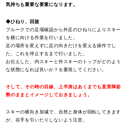
気持ちも重要な要素になります。
レッスン周辺に関して
◆ひねり、回旋
お申し込みについて
プルークでの足場確認から外足のひねりによりスキー
を横に向ける作業を行いました。
動画で学ぶ
Movie
足の場所を変えずに足の向きだけを変える操作でし
最新レッスン動画
た。これを停止するまで行いました。
お伝えした、内スキーと外スキーのトップがどのよう
レッスン動画一覧
な状態になれば良いか？を重視してください。
コブ斜面の滑り方解説動画
Online Store
そして、その時の目線、上半身はあくまでも直滑降姿
勢のままとイメージしておきましょう。
無料プレゼント動画
Movie
プレゼント
Present
スキーの横向き加減で、自然と身体が回転してきます
が、谷手を引いたりしないよう注意。
プレゼント付メルマガ