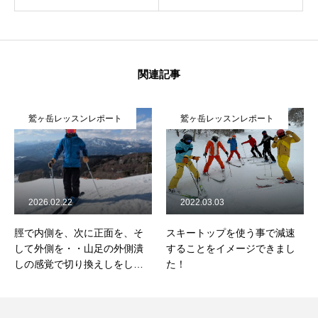
関連記事
鷲ヶ岳レッスンレポート
鷲ヶ岳レッスンレポート
2026.02.22
2022.03.03
脛で内側を、次に正面を、そ
スキートップを使う事で減速
して外側を・・山足の外側潰
することをイメージできまし
しの感覚で切り換えしをした
た！
ら回り易い！？2026/2/22鷲ヶ
岳コブレッスンレポート