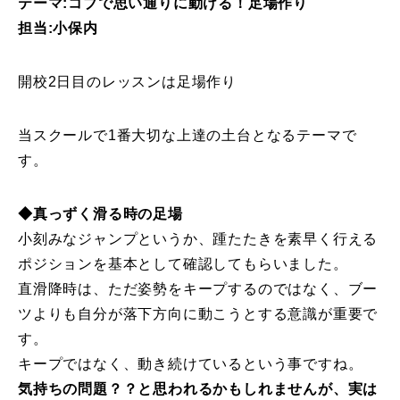
テーマ:コブで思い通りに動ける！足場作り
担当:小保内
特別講座
PV
開校2日目のレッスンは足場作り
講師から選ぶ
Instructor
当スクールで1番大切な上達の土台となるテーマで
す。
インストラクター募集
インストラクター一覧
◆真っずく滑る時の足場
小刻みなジャンプというか、踵たたきを素早く行える
コブレッスン参加のお客様の声
Review
ポジションを基本として確認してもらいました。
直滑降時は、ただ姿勢をキープするのではなく、ブー
レッスンレポート
Report
ツよりも自分が落下方向に動こうとする意識が重要で
す。
よくある質問
FAQ
キープではなく、動き続けているという事ですね。
レッスン内容について
気持ちの問題？？と思われるかもしれませんが、実は