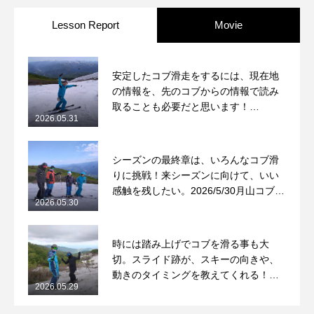
Lesson Report
Movie
安定したコブ滑走をするには、現在地
の情報を、先のコブからの情報で読み
取ることも必要だと思います！
2026.05.31
2026/5/31月山コブレッスンレポート
シーズンの最終章は、いろんなコブ滑
りに挑戦！来シーズンに向けて、いい
感触を残したい。2026/5/30月山コブレ
2026.05.30
ッスンレポート
時には踏み上げでコブを滑る事も大
切。スライド跡が、スキーの向きや、
動きのタイミングを教えてくれる！
2026.05.29
2026/5/29月山コブレッスンレポート