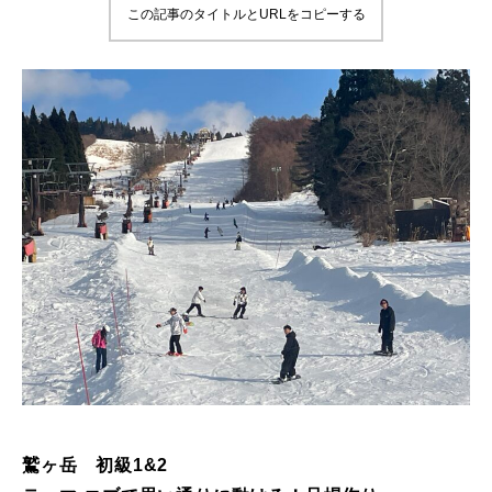
この記事のタイトルとURLをコピーする
鷲ヶ岳＆高鷲スノーパーク
宮城山形
岩手高原
白馬五竜FA
レッスンテーマから選ぶ
Lesson Theme
初級1
初級2
中級1
鷲ヶ岳 初級1&2
中級2