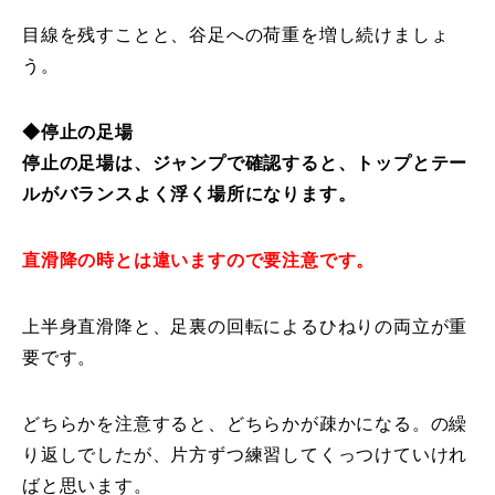
目線を残すことと、谷足への荷重を増し続けましょ
常時メルマガ
う。
◆停止の足場
お問合せ
特定商取引法に基づく表記
プライバシーポリシー
会社
停止の足場は、ジャンプで確認すると、トップとテー
ルがバランスよく浮く場所になります。
直滑降の時とは違いますので要注意です。
上半身直滑降と、足裏の回転によるひねりの両立が重
要です。
どちらかを注意すると、どちらかが疎かになる。の繰
り返しでしたが、片方ずつ練習してくっつけていけれ
ばと思います。