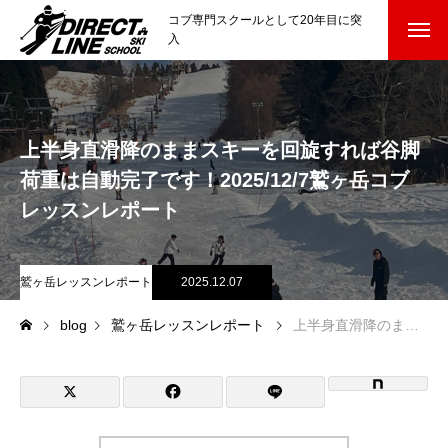
コブ専門スクールとして20年目に突
入
スクールについて知る
Directline Ski School
コンセプトと開催スキー場
上半身直滑降のままスキーを回旋すれば谷脚
荷重は自動完了です！2025/12/7鷲ヶ岳コブ
参加までの流れ
レッスンレポート
レッスン料金
鷲ヶ岳レッスンレポート
2025.12.07
参加費のお支払い
blog
鷲ヶ岳レッスンレポート
上半身直滑降のままスキーを回旋すれば谷脚荷重は自動完了です！2025/12/7鷲ヶ岳コブレッスンレポート
各会場の集合場所
スキー場から選ぶ
Ski Area
尾瀬岩鞍