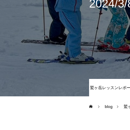
2024
尾瀬岩鞍
鷲ヶ岳＆高鷲
白馬五竜FA
レッスンテーマから選ぶ
鷲ヶ岳レッスンレポ
blog
鷲
初級1
初級2
特別講座
PV