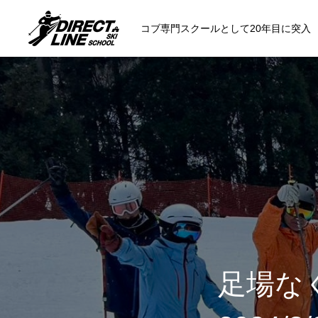
コブ専門スクールとして20年目に突入
スクールについて知る
コンセプトと開催スキー場
参加までの流
各会場の集合場所
足場な
スキー場から選ぶ