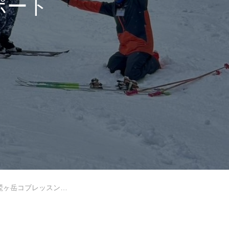
ポート
岩手高原
Lesson Theme
岳コブレッスンレポート
中級2