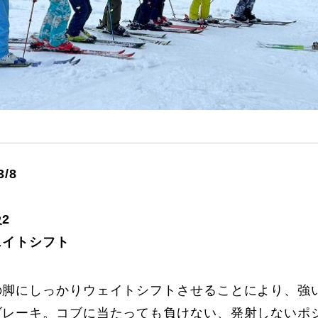
に関して
お申し込みについて
/3/8
2
ェイトシフト
一覧
コブ斜面の滑り方解説動画
の脚にしっかりウェイトシフトさせることにより、強
ブレーキ。コブに当たっても負けない、発射しないポ