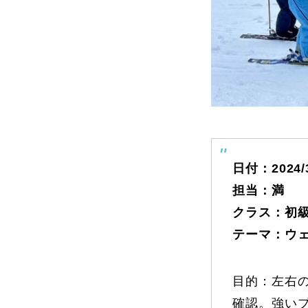
よくある質問
レッスン内容について
レッスン周辺
日付：2024
担当：満
動画で学ぶ
クラス：初級
テーマ：ウ
最新レッスン動画
レッスン動画
目的：左右
確認。強い