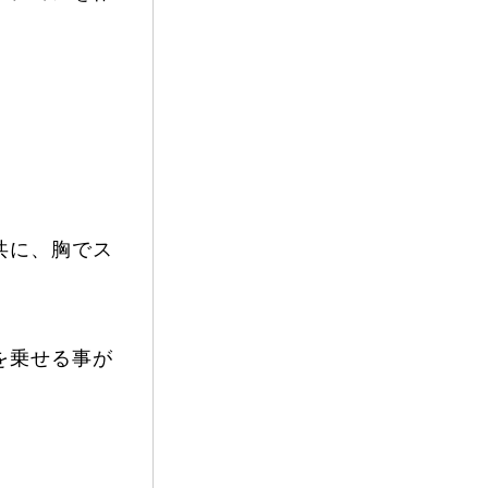
vie
Present
共に、胸でス
を乗せる事が