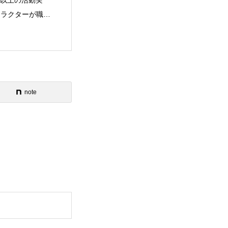
年以上の活動実
ストラクターが職業
note