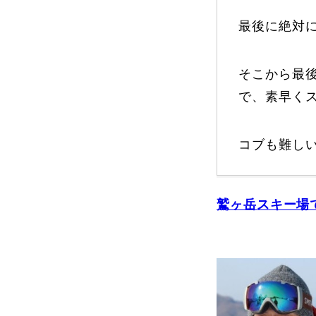
最後に絶対
そこから最
で、素早く
コブも難し
鷲ヶ岳スキー場