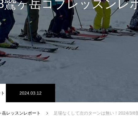
/3/8鷲ヶ岳コブレッスンレ
スノーパーク
宮城山形
ート
2024.03.12
ヶ岳レッスンレポート
足場なくして次のターンは無い！2024/3/8鷲ヶ
中級1