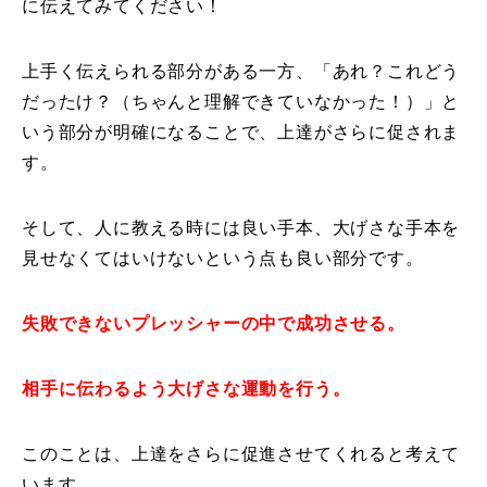
に伝えてみてください！
常時メルマガ
上手く伝えられる部分がある一方、「あれ？これどう
だったけ？（ちゃんと理解できていなかった！）」と
いう部分が明確になることで、上達がさらに促されま
お問合せ
特定商取引法に基づく表記
プライバシーポリシー
会社
す。
そして、人に教える時には良い手本、大げさな手本を
見せなくてはいけないという点も良い部分です。
失敗できないプレッシャーの中で成功させる。
相手に伝わるよう大げさな運動を行う。
このことは、上達をさらに促進させてくれると考えて
います。