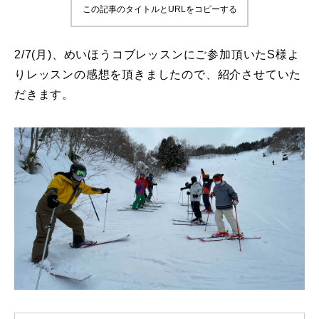
この記事のタイトルとURLをコピーする
鷲ヶ岳＆高鷲スノーパーク
2/7(月)、めいほうコブレッスンにご参加頂いたS様よ
宮城山形
りレッスンの感想を頂きましたので、紹介させていた
だきます。
岩手高原
白馬五竜FA
レッスンテーマから選ぶ
Lesson Theme
初級1
初級2
中級1
中級2