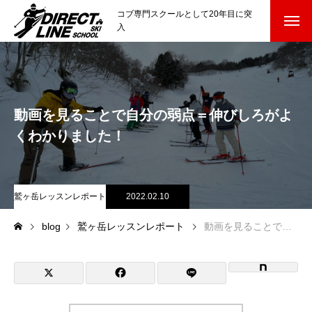
コブ専門スクールとして20年目に突
入
スクールについて知る
Directline Ski School
コンセプトと開催スキー場
動画を見ることで自分の弱点＝伸びしろがよ
参加までの流れ
くわかりました！
レッスン料金
鷲ヶ岳レッスンレポート
2022.02.10
参加費のお支払い
blog
鷲ヶ岳レッスンレポート
動画を見ることで自分の弱点＝伸びしろがよくわかりました！
各会場の集合場所
スキー場から選ぶ
Ski Area
尾瀬岩鞍