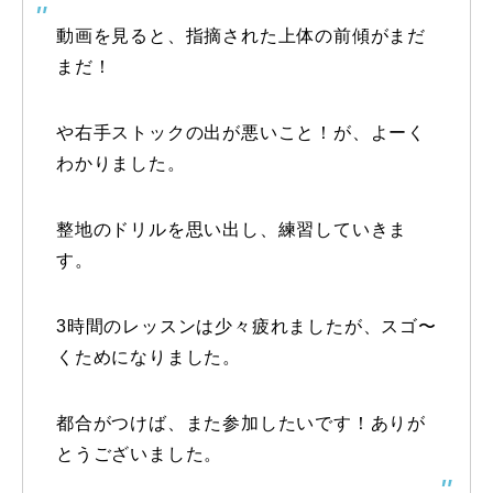
動画を見ると、指摘された上体の前傾がまだ
特別講座
まだ！
PV
や右手ストックの出が悪いこと！が、よーく
講師から選ぶ
Instructor
わかりました。
インストラクター募集
整地のドリルを思い出し、練習していきま
インストラクター一覧
す。
コブレッスン参加のお客様の声
Review
3時間のレッスンは少々疲れましたが、スゴ〜
くためになりました。
レッスンレポート
Report
よくある質問
都合がつけば、また参加したいです！ありが
FAQ
とうございました。
レッスン内容について