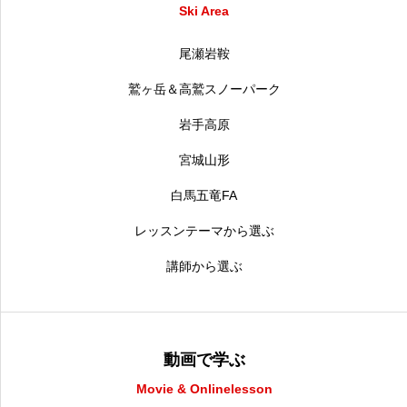
Ski Area
尾瀬岩鞍
鷲ヶ岳＆高鷲スノーパーク
岩手高原
宮城山形
白馬五竜FA
レッスンテーマから選ぶ
講師から選ぶ
動画で学ぶ
Movie & Onlinelesson