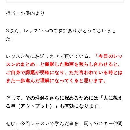
レッスン周辺に関して
担当：小保内より
お申し込みについて
Sさん、レッスンへのご参加ありがとうございまし
た！
動画で学ぶ
Movie
最新レッスン動画
レッスン後にお送りさせて頂いている、
「今日のレッ
スンのまとめ」と撮影した動画を照らし合わせると、
レッスン動画一覧
ご自身で課題が明確になり、ただ言われている時とは
また一歩進んだ理解になってくると思います。
コブ斜面の滑り方解説動画
Online Store
無料プレゼント動画
Movie
そして、その理解をさらに深めるためには「人に教え
る事（アウトプット）」も有効になります。
プレゼント
Present
ぜひ、今回レッスンで学んだ事を、周りのスキー仲間
プレゼント付メルマガ