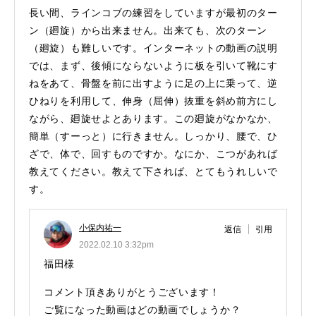
長い間、ラインコブの練習をしていますが最初のター
ン（廻旋）から出来ません。出来ても、次のターン
（廻旋）も難しいです。インターネットの動画の説明
では、まず、後傾にならないように板を引いて靴にす
ねをあて、骨盤を前に出すように足の上に乗って、逆
ひねりを利用して、伸身（屈伸）抜重を斜め前方にし
ながら、廻旋せよとあります。この廻旋がなかなか、
簡単（すーっと）に行きません。しっかり、腰で、ひ
ざで、体で、回すものですか。なにか、こつがあれば
教えてください。教えて下されば、とてもうれしいで
す。
小保内祐一
返信
引用
2022.02.10 3:32pm
福田様
コメント頂きありがとうございます！
ご覧になった動画はどの動画でしょうか？