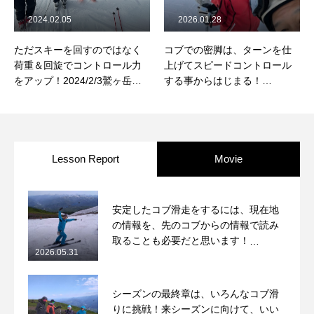
2024.02.05
2026.01.28
ただスキーを回すのではなく
コブでの密脚は、ターンを仕
荷重＆回旋でコントロール力
上げてスピードコントロール
をアップ！2024/2/3鷲ヶ岳コ
する事からはじまる！
ブレッスンレポート
2026/1/28鷲ヶ岳コブレッスン
レポート
Lesson Report
Movie
安定したコブ滑走をするには、現在地
の情報を、先のコブからの情報で読み
取ることも必要だと思います！
2026.05.31
2026/5/31月山コブレッスンレポート
シーズンの最終章は、いろんなコブ滑
りに挑戦！来シーズンに向けて、いい