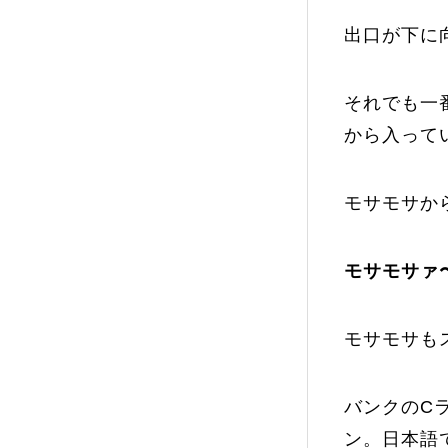
出口が下に
それでも一
から入って
モサモサか
モサモサァ
モサモサも
バンクのC
ン。日本語で