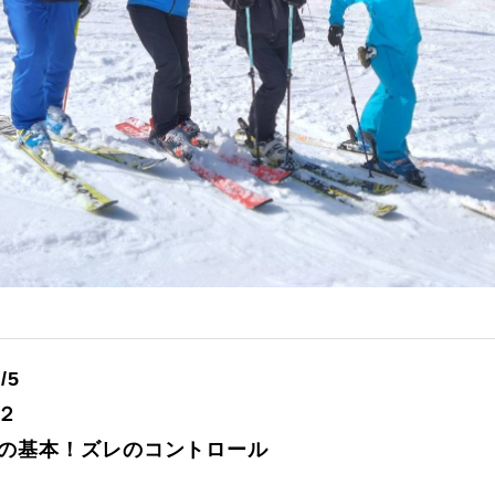
に関して
お申し込みについて
/5
２
一覧
コブ斜面の滑り方解説動画
ブの基本！ズレのコントロール