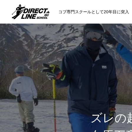
コブ専門スクールとして20年目に突入
スクールについて知る
コンセプトと開催スキー場
参加までの流
各会場の集合場所
ズレの起
スキー場から選ぶ