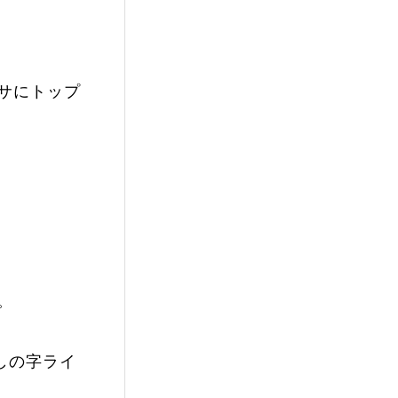
サにトップ
。
しの字ライ