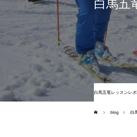
白馬五
尾瀬岩鞍
鷲ヶ岳＆高鷲
白馬五竜FA
レッスンテーマから選ぶ
白馬五竜レッスンレポ
blog
白
初級1
初級2
特別講座
PV