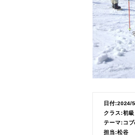
よくある質問
レッスン内容について
レッスン周辺
動画で学ぶ
日付:2024/5
クラス:初級
最新レッスン動画
レッスン動画
テーマ:コ
担当:松谷