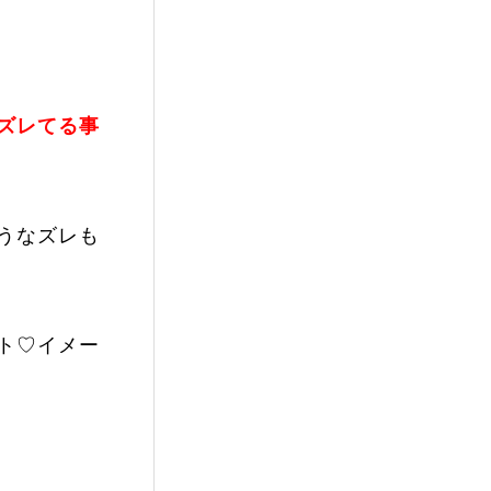
ズレてる事
うなズレも
ト♡イメー