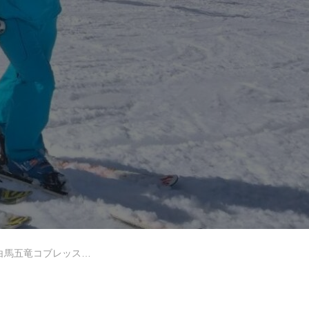
岩手高原
Lesson Theme
五竜コブレッスンレポート
中級2