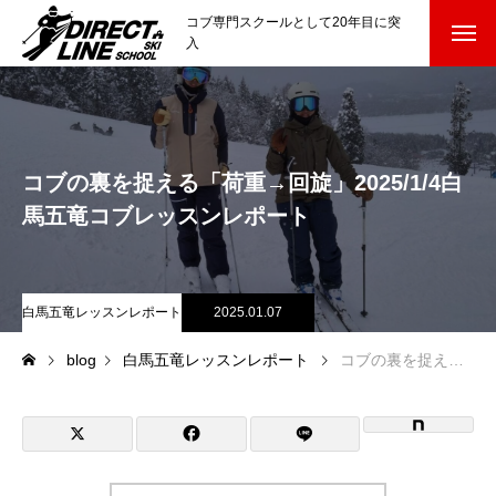
コブ専門スクールとして20年目に突
入
スクールについて知る
Directline Ski School
コンセプトと開催スキー場
コブの裏を捉える「荷重→回旋」2025/1/4白
参加までの流れ
馬五竜コブレッスンレポート
レッスン料金
白馬五竜レッスンレポート
2025.01.07
参加費のお支払い
blog
白馬五竜レッスンレポート
コブの裏を捉える「荷重→回旋」2025/1/4白馬五竜コブレッスンレポート
各会場の集合場所
スキー場から選ぶ
Ski Area
尾瀬岩鞍