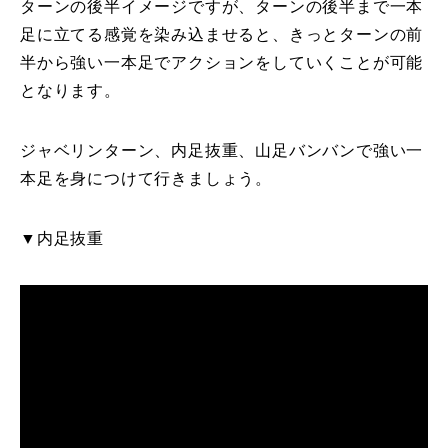
ターンの後半イメージですが、ターンの後半まで一本
常時メルマガ
足に立てる感覚を染み込ませると、きっとターンの前
半から強い一本足でアクションをしていくことが可能
となります。
お問合せ
特定商取引法に基づく表記
プライバシーポリシー
会社
ジャベリンターン、内足抜重、山足バンバンで強い一
本足を身につけて行きましょう。
▼内足抜重