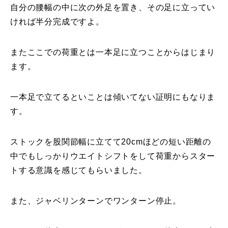
自分の腰幅の中に次の外足を置き、その足に立ってい
レッスン周辺に関して
ければ半分完成ですよ。
お申し込みについて
またここでの荷重とは一本足に立つことからはじまり
ます。
動画で学ぶ
Movie
最新レッスン動画
一本足で立てるといことは傾いてない証明にもなりま
す。
レッスン動画一覧
ストックを股関節幅に立てて20cmほどの短い距離の
コブ斜面の滑り方解説動画
Online Store
中でもしっかりウエイトシフトをして荷重からスター
無料プレゼント動画
Movie
トする意識を感じてもらいました。
プレゼント
Present
また、ジャベリンターンでワンターン停止。
プレゼント付メルマガ