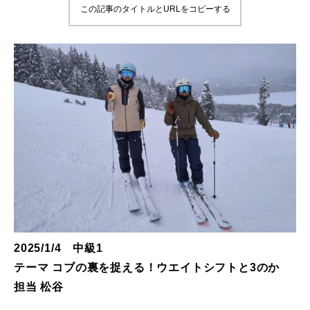
この記事のタイトルとURLをコピーする
鷲ヶ岳＆高鷲スノーパーク
宮城山形
岩手高原
白馬五竜FA
レッスンテーマから選ぶ
Lesson Theme
初級1
初級2
2025/1/4 中級1
中級1
テーマ コブの裏を捉える！ウエイトシフトと3のか
担当 松谷
中級2