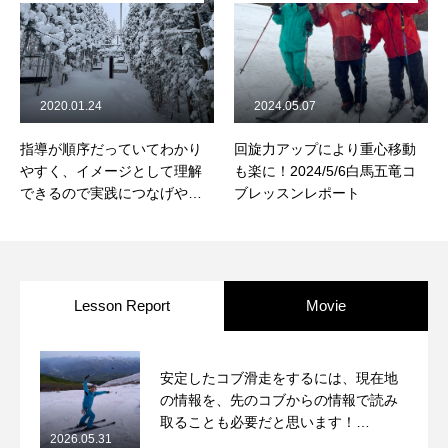
2020.01.24
2024.05.07
指導が順序だっていてわかり
回旋力アップにより重心移動
やすく、イメージとして理解
も楽に！2024/5/6白馬五竜コ
できるので実践につなげやす
ブレッスンレポート
い
Lesson Report
Movie
安定したコブ滑走をするには、現在地
の情報を、先のコブからの情報で読み
取ることも必要だと思います！
2026.05.31
2026/5/31月山コブレッスンレポート