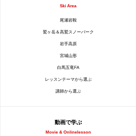
Ski Area
尾瀬岩鞍
鷲ヶ岳＆高鷲スノーパーク
岩手高原
宮城山形
白馬五竜FA
レッスンテーマから選ぶ
講師から選ぶ
動画で学ぶ
Movie & Onlinelesson