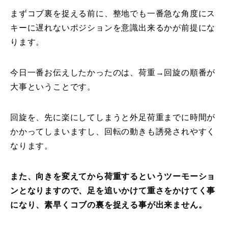
まずコブ裏を捉える前に、整地でも一番急な角度にス
特別講座
キーに遅れないポジションを意識出来るかが前提にな
ります。
PV
講師から選ぶ
Instructor
今日一番お伝えしたかったのは、荷重→回旋の順番が
大事ということです。
インストラクター募集
回旋を、先に楽にしてしまうと外足荷重までに時間が
インストラクター一覧
かかってしまいますし、回転の動きも誘発されやすく
コブレッスン参加のお客様の声
なります。
Review
レッスンレポート
Report
また、向きを変えてから荷重するというツーモーショ
ンとなりますので、足を追いかけて重さをかけてく事
よくある質問
FAQ
になり、素早くコブの裏を捉える事が出来ません。
レッスン内容について