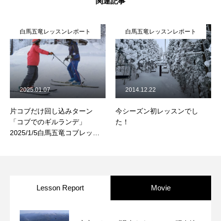
関連記事
白馬五竜レッスンレポート
白馬五竜レッスンレポート
2025.01.07
2014.12.22
片コブだけ回し込みターン
今シーズン初レッスンでし
「コブでのギルランデ」
た！
2025/1/5白馬五竜コブレッス
ンレポート
Lesson Report
Movie