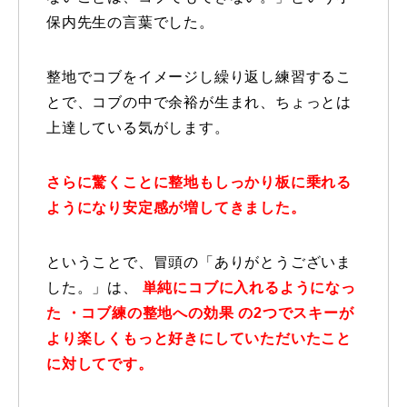
保内先生の言葉でした。
レッスン周辺に関して
お申し込みについて
整地でコブをイメージし繰り返し練習するこ
とで、コブの中で余裕が生まれ、ちょっとは
動画で学ぶ
Movie
上達している気がします。
最新レッスン動画
さらに驚くことに整地もしっかり板に乗れる
ようになり安定感が増してきました。
レッスン動画一覧
コブ斜面の滑り方解説動画
Online Store
ということで、冒頭の「ありがとうございま
した。」は、
単純にコブに入れるようになっ
無料プレゼント動画
Movie
た ・コブ練の整地への効果 の2つでスキーが
より楽しくもっと好きにしていただいたこと
プレゼント
Present
に対してです。
プレゼント付メルマガ