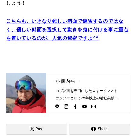
しょう！
こちらも、いきなり難しい斜面で練習するのではな
く、優しい斜面を選択して動きを身に付ける事に重点
を置いているのが、人気の秘密ですよ^^
小保内祐一
コブ斜面を専門にしたスキーインスト
ラクターとして25年以上の活動実績。
Directlineスキースクール代表として、
スキーインストラクターが職業選択の
一つになる世界を目指し活動中。
Post
Share