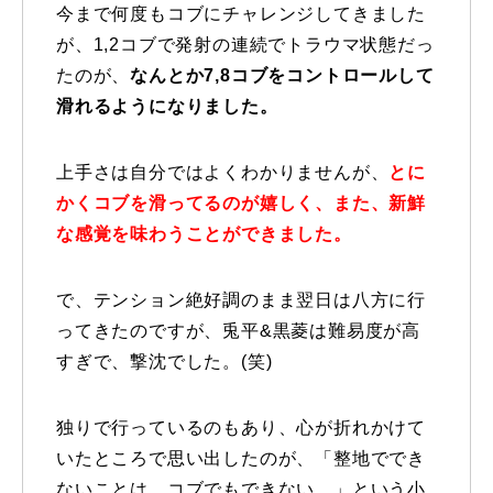
今まで何度もコブにチャレンジしてきました
特別講座
が、1,2コブで発射の連続でトラウマ状態だっ
たのが、
なんとか7,8コブをコントロールして
PV
滑れるようになりました。
講師から選ぶ
Instructor
上手さは自分ではよくわかりませんが、
とに
かくコブを滑ってるのが嬉しく、また、新鮮
インストラクター募集
な感覚を味わうことができました。
インストラクター一覧
で、テンション絶好調のまま翌日は八方に行
コブレッスン参加のお客様の声
Review
ってきたのですが、兎平&黒菱は難易度が高
すぎで、撃沈でした。(笑)
レッスンレポート
Report
よくある質問
FAQ
独りで行っているのもあり、心が折れかけて
いたところで思い出したのが、「整地ででき
レッスン内容について
ないことは、コブでもできない。」という小