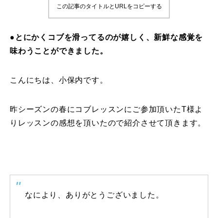
この記事のタイトルとURLをコピーする
鷲ヶ岳＆高鷲スノーパーク
●とにかくコブを滑ってるのが嬉しく、新鮮な感覚を
宮城山形
味わうことができました。
岩手高原
こんにちは、小保内です。
白馬五竜FA
昨シーズンの春にコブレッスンにご参加頂いたT様よ
レッスンテーマから選ぶ
Lesson Theme
りレッスンの感想を頂いたので紹介させて頂きます。
初級1
初級2
中級1
なにより、ありがとうございました。
中級2