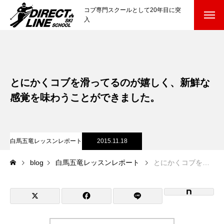
コブ専門スクールとして20年目に突
入
スクールについて知る
Directline Ski School
コンセプトと開催スキー場
とにかくコブを滑ってるのが嬉しく、新鮮な
参加までの流れ
感覚を味わうことができました。
レッスン料金
白馬五竜レッスンレポート
2015.11.18
参加費のお支払い
blog
白馬五竜レッスンレポート
とにかくコブを滑ってるのが嬉しく、新鮮な感覚を味わうことができました。
各会場の集合場所
スキー場から選ぶ
Ski Area
尾瀬岩鞍