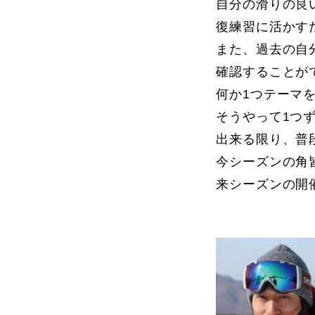
自分の滑りの良
復練習に活かすた
また、過去の自
確認することが
何か1つテーマ
そうやって1つ
出来る限り、普
今シーズンの角
来シーズンの開