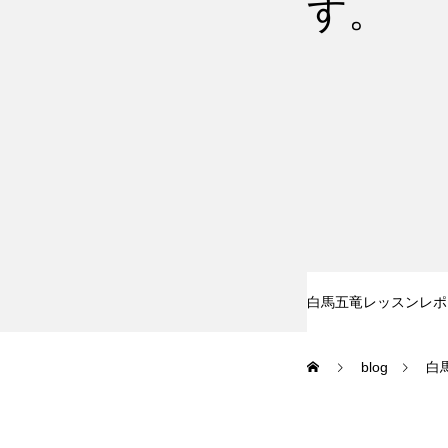
す。
尾瀬岩鞍
鷲ヶ岳＆高鷲
白馬五竜FA
レッスンテーマから選ぶ
白馬五竜レッスンレポ
blog
白
初級1
初級2
特別講座
PV