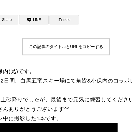
Share
LINE
note
この記事のタイトルとURLをコピーする
ター一覧
内(兄)です。
土,日)の2日間、白馬五竜スキー場にて角皆&小保内のコラ
は土砂降りでしたが、最後まで元気に練習してくださ
さんありがとうございます^^
ン中に撮影した1本です。