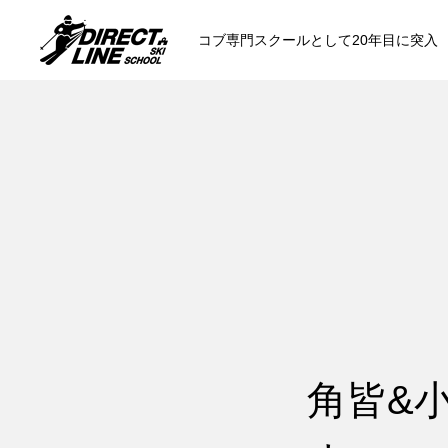
コブ専門スクールとして20年目に突入
スクールについて知る
コンセプトと開催スキー場
参加までの流
各会場の集合場所
角皆&
スキー場から選ぶ