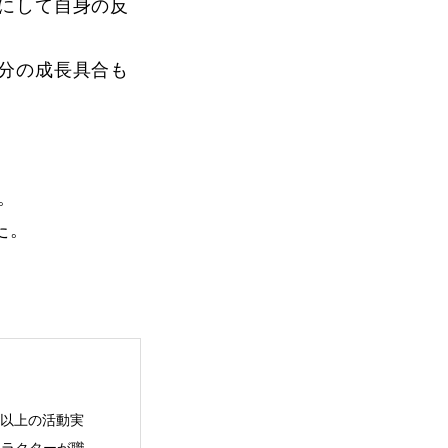
にして自身の反
分の成長具合も
。
た。
年以上の活動実