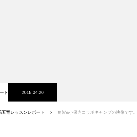
スノーパーク
宮城山形
ート
2015.04.20
馬五竜レッスンレポート
角皆&小保内コラボキャンプの映像です
中級1