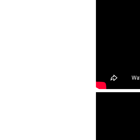
よくある質問
レッスン内容について
レッスン周辺
動画で学ぶ
最新レッスン動画
レッスン動画