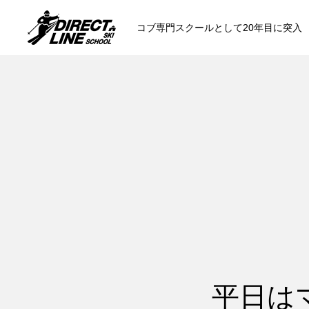
コブ専門スクールとして20年目に突入
スクールについて知る
コンセプトと開催スキー場
参加までの流
各会場の集合場所
平日は
スキー場から選ぶ