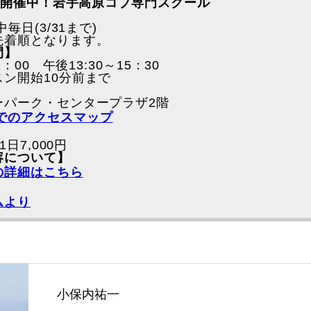
毎日開催中！岩手高原コブ専門スクール
中毎日(3/31まで)
先着順となります。
間】
2：00 午後13:30～15：30
ン開始10分前まで
ーパーク・センタープラザ2階
でのアクセスマップ
1日7,000円
容について】
の詳細はこちら
ムより
小保内祐一