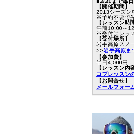
■3/31まで
【開催期間】
2013シーズン
※予約不要で
【レッスン時
午前10:00～1
※受付はレッス
【受付場所】
岩手高原スノ
>>
岩手高原ま
【参加費】
半日4,000円 
【レッスン内
コブレッスン
【お問合せ】
メールフォー