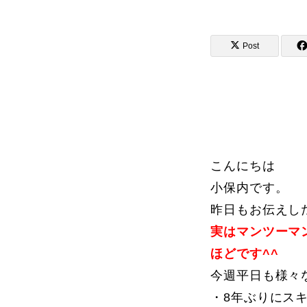
Post
講師から選ぶ
インストラクター募集
インストラク
こんにちは
小保内です。
昨日もお伝えし
コブレッスン参加のお客様の声
実はマンツーマ
ほどです^^
今週平日も様々
レッスンレポート
・8年ぶりにス