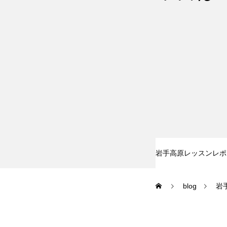
尾瀬岩鞍
鷲ヶ岳＆高鷲
白馬五竜FA
レッスンテーマから選ぶ
岩手高原レッスンレポ
blog
岩
初級1
初級2
特別講座
PV