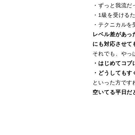
・ずっと我流だ
・1級を受ける
よくある質問
・テクニカルを
レベル差があっ
にも対応させて
それでも、やっ
レッスン内容について
レッスン周辺
・はじめてコブ
・どうしてもす
といった方です
動画で学ぶ
空いてる平日だ
最新レッスン動画
レッスン動画