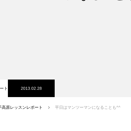
スノーパーク
宮城山形
ート
2013.02.28
手高原レッスンレポート
平日はマンツーマンになることも^^
中級1