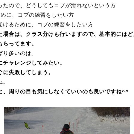
ったので、どうしてもコブが滑れないという方
ために、コブの練習をしたい方
受けるために、コブの練習をしたい方
た場合は、クラス分けも行いますので、基本的にはど
もらってます。
ぱり多いのは、
に関して
お申し込みについて
にチャレンジしてみたい。
ぐに失敗してしまう。
ね。
と、周りの目も気にしなくていいのも良いですね^^
一覧
コブ斜面の滑り方解説動画