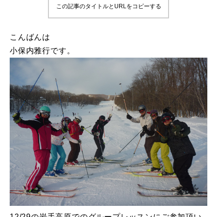
この記事のタイトルとURLをコピーする
鷲ヶ岳＆高鷲スノーパーク
こんばんは
宮城山形
小保内雅行です。
岩手高原
白馬五竜FA
レッスンテーマから選ぶ
Lesson Theme
初級1
初級2
中級1
中級2
12/29の岩手高原でのグループレッスンにご参加頂い