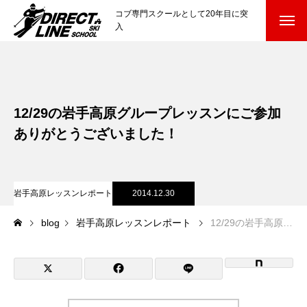
コブ専門スクールとして20年目に突
入
スクールについて知る
Directline Ski School
コンセプトと開催スキー場
12/29の岩手高原グループレッスンにご参加
参加までの流れ
ありがとうございました！
レッスン料金
岩手高原レッスンレポート
2014.12.30
参加費のお支払い
blog
岩手高原レッスンレポート
12/29の岩手高原グループレッスンにご参加ありがとうございました！
各会場の集合場所
スキー場から選ぶ
Ski Area
尾瀬岩鞍