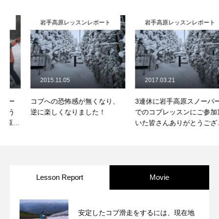
常時メルマガ
岩手高原レッスンレポート
岩手高原レッスンレポート
お問合せ
特定商取引法に基づく表記
プライバシーポリシー
会社
2015.11.05
2017.03.21
コブへの恐怖感が無くなり、
3連休に岩手高原スノーパーク
逆に楽しくなりました！
でのコブレッスンにご参加頂
いた皆さんありがとうござい
ました！
Lesson Report
Movie
安定したコブ滑走をするには、現在地