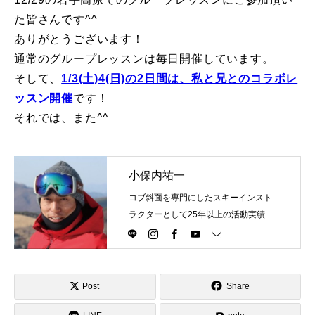
た皆さんです^^
特別講座
ありがとうございます！
通常のグループレッスンは毎日開催しています。
PV
そして、
1/3(土)4(日)の2日間は、私と兄とのコラボレ
講師から選ぶ
Instructor
ッスン開催
です！
それでは、また^^
インストラクター募集
インストラクター一覧
小保内祐一
コブ斜面を専門にしたスキーインスト
コブレッスン参加のお客様の声
Review
ラクターとして25年以上の活動実績。
Directlineスキースクール代表として、
レッスンレポート
Report
スキーインストラクターが職業選択の
一つになる世界を目指し活動中。
よくある質問
FAQ
Post
Share
レッスン内容について