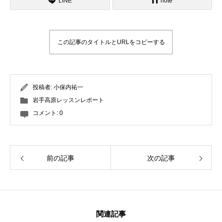
LINE
note
レッスン周辺に関して
お申し込みについて
この記事のタイトルとURLをコピーする
動画で学ぶ
Movie
投稿者:
小保内祐一
最新レッスン動画
岩手高原レッスンレポート
コメント:
0
レッスン動画一覧
コブ斜面の滑り方解説動画
Online Store
前の記事
次の記事
無料プレゼント動画
Movie
プレゼント
Present
関連記事
プレゼント付メルマガ