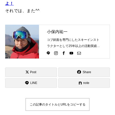
よ！
レッスン周辺に関して
それでは、また^^
お申し込みについて
小保内祐一
動画で学ぶ
Movie
コブ斜面を専門にしたスキーインスト
ラクターとして25年以上の活動実績。
最新レッスン動画
Directlineスキースクール代表として、
スキーインストラクターが職業選択の
レッスン動画一覧
一つになる世界を目指し活動中。
Post
Share
コブ斜面の滑り方解説動画
Online Store
LINE
note
無料プレゼント動画
Movie
プレゼント
Present
この記事のタイトルとURLをコピーする
プレゼント付メルマガ