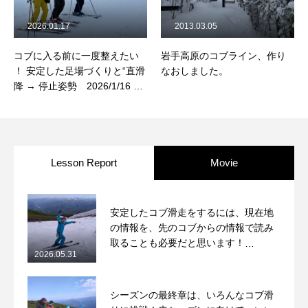
2026.01.17
2013.03.05
コブに入る前に一度整えたい
岩手高原のコブライン、作り
！ 安定した足場づくりと“直滑
なおしました。
降 → 停止姿勢 2026/1/16 岩
手高原スノーパーク コブレッ
スンレポート
Lesson Report
Movie
安定したコブ滑走をするには、現在地
の情報を、先のコブからの情報で読み
取ることも必要だと思います！
2026.05.31
2026/5/31月山コブレッスンレポート
シーズンの最終章は、いろんなコブ滑