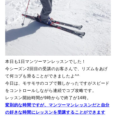
特別講座
PV
講師から選ぶ
Instructor
インストラクター募集
インストラクター一覧
本日も1日マンツーマンレッスンでした！
今シーズン2回目の受講のお客さんで、リズムをあげ
コブレッスン参加のお客様の声
Review
て何コブも滑ることができましたよ^^
今日は、モサモサのコブで難しかったですがスピード
レッスンレポート
Report
をコントロールしながら連続でコブ攻略です。
レッスン開始時間が9時からで終了が14時。
よくある質問
FAQ
変則的な時間ですが、マンツーマンレッスンだと自分
レッスン内容について
の好きな時間にレッスンを受講することができます