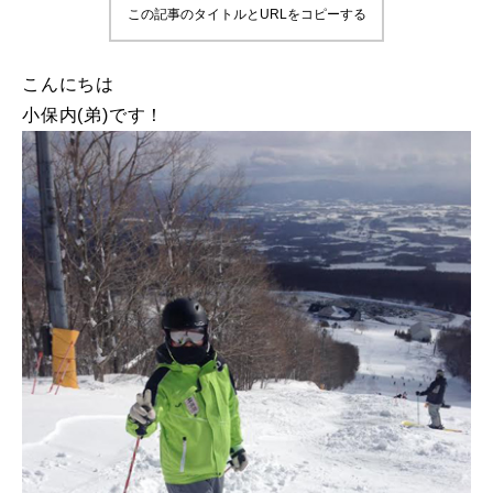
この記事のタイトルとURLをコピーする
鷲ヶ岳＆高鷲スノーパーク
こんにちは
宮城山形
小保内(弟)です！
岩手高原
白馬五竜FA
レッスンテーマから選ぶ
Lesson Theme
初級1
初級2
中級1
中級2