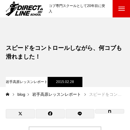
コブ専門スクールとして20年目に突
入
スクールについて知る
Directline Ski School
コンセプトと開催スキー場
スピードをコントロールしながら、何コブも
参加までの流れ
滑れました！
レッスン料金
岩手高原レッスンレポート
2015.02.28
参加費のお支払い
blog
岩手高原レッスンレポート
スピードをコントロールしながら、何コブも滑れました！
各会場の集合場所
スキー場から選ぶ
Ski Area
尾瀬岩鞍