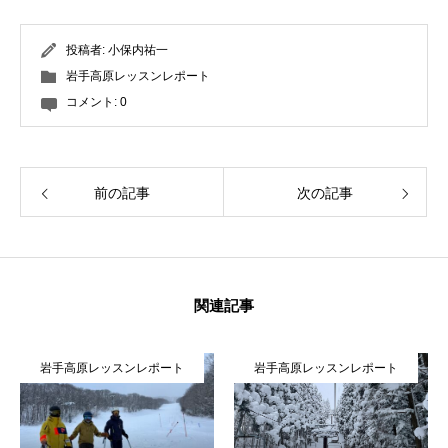
常時メルマガ
投稿者:
小保内祐一
岩手高原レッスンレポート
コメント:
0
お問合せ
特定商取引法に基づく表記
プライバシーポリシー
会社
前の記事
次の記事
関連記事
岩手高原レッスンレポート
岩手高原レッスンレポート