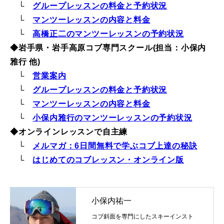
└
グループレッスンの料金と予約状況
常時メルマガ
└
マンツーレッスンの内容と料金
└
高橋正二のマンツーレッスンの予約状況
◆岩手県・岩手高原コブ専門スクール(担当：小保内
雅行 他)
お問合せ
特定商取引法に基づく表記
プライバシーポリシー
会社
└
営業案内
└
グループレッスンの料金と予約状況
└
マンツーレッスンの内容と料金
└
小保内雅行のマンツーレッスンの予約状況
◆オンラインレッスンで自主練
└
メルマガ：6日間無料で学ぶコブ上達の秘訣
└
はじめてのコブレッスン・オンライン版
小保内祐一
コブ斜面を専門にしたスキーインスト