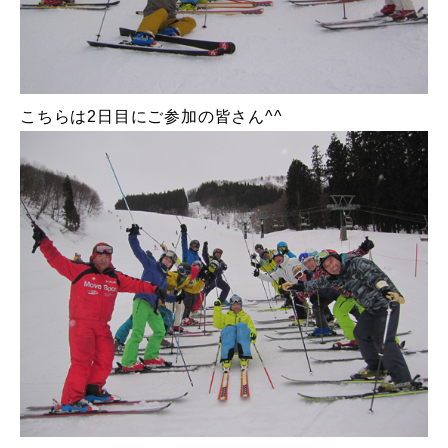
特別講座
PV
こちらは2日目にご参加の皆さん^^
講師から選ぶ
Instructor
インストラクター募集
インストラクター一覧
コブレッスン参加のお客様の声
Review
レッスンレポート
Report
よくある質問
FAQ
レッスン内容について