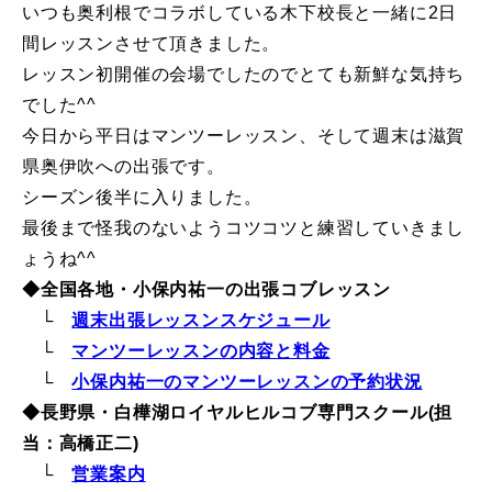
いつも奥利根でコラボしている木下校長と一緒に2日
レッスン周辺に関して
間レッスンさせて頂きました。
レッスン初開催の会場でしたのでとても新鮮な気持ち
お申し込みについて
でした^^
今日から平日はマンツーレッスン、そして週末は滋賀
動画で学ぶ
Movie
県奥伊吹への出張です。
シーズン後半に入りました。
最新レッスン動画
最後まで怪我のないようコツコツと練習していきまし
レッスン動画一覧
ょうね^^
◆全国各地・小保内祐一の出張コブレッスン
コブ斜面の滑り方解説動画
Online Store
└
週末出張レッスンスケジュール
└
マンツーレッスンの内容と料金
無料プレゼント動画
Movie
└
小保内祐一のマンツーレッスンの予約状況
◆長野県・白樺湖ロイヤルヒルコブ専門スクール(担
プレゼント
Present
当：高橋正二)
└
営業案内
プレゼント付メルマガ