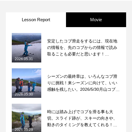
Lesson Report
Movie
安定したコブ滑走をするには、現在地
の情報を、先のコブからの情報で読み
取ることも必要だと思います！
2026.05.31
2026/5/31月山コブレッスンレポート
シーズンの最終章は、いろんなコブ滑
りに挑戦！来シーズンに向けて、いい
感触を残したい。2026/5/30月山コブレ
2026.05.30
ッスンレポート
時には踏み上げでコブを滑る事も大
切。スライド跡が、スキーの向きや、
動きのタイミングを教えてくれる！
2026.05.29
2026/5/29月山コブレッスンレポート