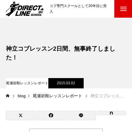
コブ専門スクールとして20年目に突
入
スクールについて知る
Directline Ski School
コンセプトと開催スキー場
神立コブレッスン2日間、無事終了しまし
参加までの流れ
た！
レッスン料金
尾瀬岩鞍レッスンレポート
2015.03.02
参加費のお支払い
blog
尾瀬岩鞍レッスンレポート
神立コブレッスン2日間、無事終了しました！
各会場の集合場所
スキー場から選ぶ
Ski Area
尾瀬岩鞍