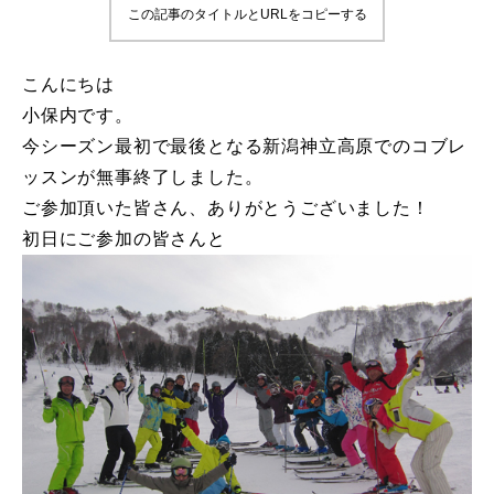
この記事のタイトルとURLをコピーする
鷲ヶ岳＆高鷲スノーパーク
こんにちは
宮城山形
小保内です。
今シーズン最初で最後となる新潟神立高原でのコブレ
岩手高原
ッスンが無事終了しました。
白馬五竜FA
ご参加頂いた皆さん、ありがとうございました！
初日にご参加の皆さんと
レッスンテーマから選ぶ
Lesson Theme
初級1
初級2
中級1
中級2