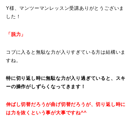
Y様、マンツーマンレッスン受講ありがとうございま
レッスン周辺に関して
した！
お申し込みについて
「脱力」
動画で学ぶ
Movie
コブに入ると無駄な力が入りすぎている方は結構いま
最新レッスン動画
すね。
レッスン動画一覧
特に切り返し時に無駄な力が入り過ぎていると、スキ
コブ斜面の滑り方解説動画
Online Store
ーの操作がしずらくなってきます！
無料プレゼント動画
Movie
伸ばし切替だろうが曲げ切替だろうが、切り返し時に
は力を抜くという事が大事ですね^^
プレゼント
Present
プレゼント付メルマガ