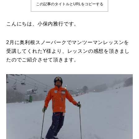
この記事のタイトルとURLをコピーする
鷲ヶ岳＆高鷲スノーパーク
こんにちは、小保内雅行です。
宮城山形
岩手高原
2月に奥利根スノーパークでマンツーマンレッスンを
受講してくれたY様より、レッスンの感想を頂きまし
白馬五竜FA
たのでご紹介させて頂きます。
レッスンテーマから選ぶ
Lesson Theme
初級1
初級2
中級1
中級2