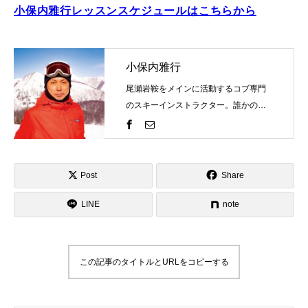
小保内雅行レッスンスケジュールはこちらから
小保内雅行
尾瀬岩鞍をメインに活動するコブ専門
のスキーインストラクター。誰かの評
価を気にするものではなく自分の世界
観を表現するのがスキーそしてコブ。
一緒にスキーを楽しみましょう！そし
て、自分のコブスタイルを見つけませ
Post
Share
んか？ゲレンデで見かけたらお気軽に
LINE
お声がけください！
note
この記事のタイトルとURLをコピーする