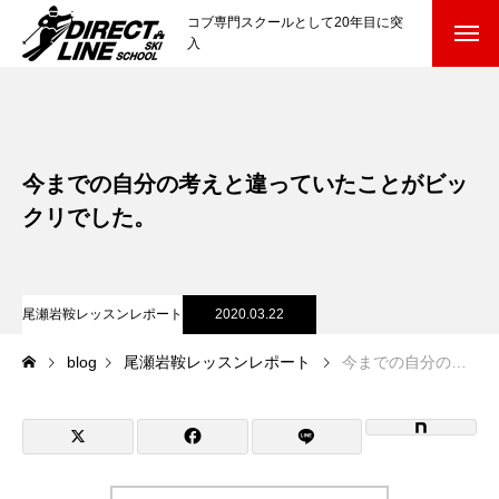
コブ専門スクールとして20年目に突
入
スクールについて知る
Directline Ski School
コンセプトと開催スキー場
今までの自分の考えと違っていたことがビッ
参加までの流れ
クリでした。
レッスン料金
尾瀬岩鞍レッスンレポート
2020.03.22
参加費のお支払い
blog
尾瀬岩鞍レッスンレポート
今までの自分の考えと違っていたことがビックリでした。
各会場の集合場所
スキー場から選ぶ
Ski Area
尾瀬岩鞍