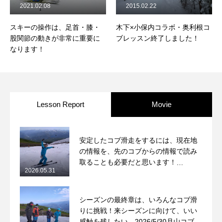
2021.02.08
2015.02.22
スキーの操作は、足首・膝・
木下×小保内コラボ・奥利根コ
股関節の動きが非常に重要に
ブレッスン終了しました！
なります！
Lesson Report
Movie
安定したコブ滑走をするには、現在地
の情報を、先のコブからの情報で読み
取ることも必要だと思います！
2026.05.31
2026/5/31月山コブレッスンレポート
シーズンの最終章は、いろんなコブ滑
りに挑戦！来シーズンに向けて、いい
感触を残したい。2026/5/30月山コブレ