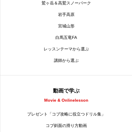
鷲ヶ岳＆高鷲スノーパーク
岩手高原
宮城山形
白馬五竜FA
レッスンテーマから選ぶ
講師から選ぶ
動画で学ぶ
Movie & Onlinelesson
プレゼント「コブ攻略に役立つドリル集」
コブ斜面の滑り方動画