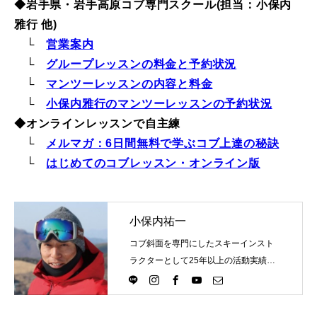
◆岩手県・岩手高原コブ専門スクール(担当：小保内
常時メルマガ
雅行 他)
└
営業案内
└
グループレッスンの料金と予約状況
└
マンツーレッスンの内容と料金
お問合せ
特定商取引法に基づく表記
プライバシーポリシー
会社
└
小保内雅行のマンツーレッスンの予約状況
◆オンラインレッスンで自主練
└
メルマガ：6日間無料で学ぶコブ上達の秘訣
└
はじめてのコブレッスン・オンライン版
小保内祐一
コブ斜面を専門にしたスキーインスト
ラクターとして25年以上の活動実績。
Directlineスキースクール代表として、
スキーインストラクターが職業選択の
一つになる世界を目指し活動中。