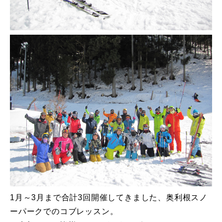
特別講座
PV
講師から選ぶ
Instructor
インストラクター募集
インストラクター一覧
コブレッスン参加のお客様の声
Review
レッスンレポート
Report
よくある質問
FAQ
1月～3月まで合計3回開催してきました、奥利根スノ
ーパークでのコブレッスン。
レッスン内容について