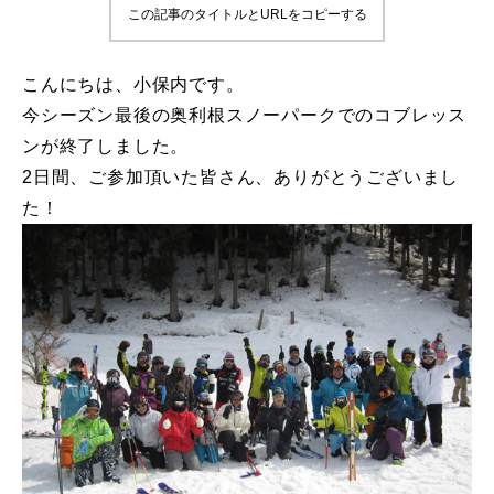
この記事のタイトルとURLをコピーする
鷲ヶ岳＆高鷲スノーパーク
こんにちは、小保内です。
宮城山形
今シーズン最後の奥利根スノーパークでのコブレッス
ンが終了しました。
岩手高原
2日間、ご参加頂いた皆さん、ありがとうございまし
白馬五竜FA
た！
レッスンテーマから選ぶ
Lesson Theme
初級1
初級2
中級1
中級2