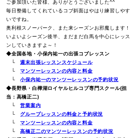
ご参加頂いた皆様、ありがとうございました^^
レッスン周辺に関して
毎日整備してくれているコブ斜面はやはり練習しやす
いですね。
お申し込みについて
奥利根スノーパーク、また来シーズンお邪魔します！
いよいよシーズン後半、まだまだ白馬を中心にレッス
動画で学ぶ
Movie
ンしていきますよ～！
◆全国各地・小保内祐一の出張コブレッスン
最新レッスン動画
└
週末出張レッスンスケジュール
└
マンツーレッスンの内容と料金
レッスン動画一覧
└
小保内祐一のマンツーレッスンの予約状況
コブ斜面の滑り方解説動画
Online Store
◆長野県・白樺湖ロイヤルヒルコブ専門スクール(担
当：高橋正二)
無料プレゼント動画
Movie
└
営業案内
└
グループレッスンの料金と予約状況
プレゼント
Present
└
マンツーレッスンの内容と料金
└
高橋正二のマンツーレッスンの予約状況
プレゼント付メルマガ