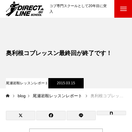
コブ専門スクールとして20年目に突
入
スクールについて知る
Directline Ski School
コンセプトと開催スキー場
奥利根コブレッスン最終回が終了です！
参加までの流れ
レッスン料金
尾瀬岩鞍レッスンレポート
2015.03.15
参加費のお支払い
blog
尾瀬岩鞍レッスンレポート
奥利根コブレッスン最終回が終了です！
各会場の集合場所
スキー場から選ぶ
Ski Area
尾瀬岩鞍