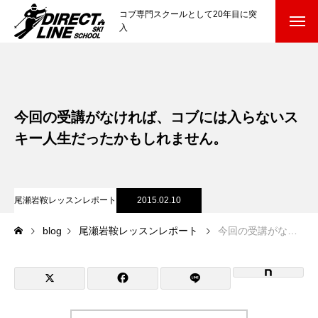
コブ専門スクールとして20年目に突
入
スクールについて知る
Directline Ski School
コンセプトと開催スキー場
今回の受講がなければ、コブには入らないス
参加までの流れ
キー人生だったかもしれません。
レッスン料金
尾瀬岩鞍レッスンレポート
2015.02.10
参加費のお支払い
blog
尾瀬岩鞍レッスンレポート
今回の受講がなければ、コブには入らないスキー人生だったかもしれません。
各会場の集合場所
スキー場から選ぶ
Ski Area
尾瀬岩鞍