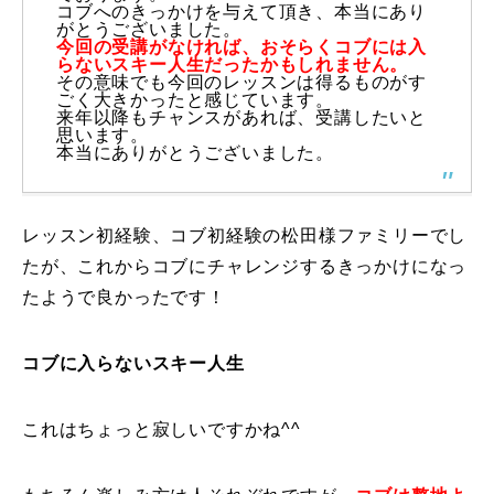
コブへのきっかけを与えて頂き、本当にあり
がとうございました。
レッスン周辺に関して
今回の受講がなければ、おそらくコブには入
らないスキー人生だったかもしれません。
その意味でも今回のレッスンは得るものがす
お申し込みについて
ごく大きかったと感じています。
来年以降もチャンスがあれば、受講したいと
思います。
動画で学ぶ
Movie
本当にありがとうございました。
最新レッスン動画
レッスン初経験、コブ初経験の松田様ファミリーでし
レッスン動画一覧
たが、これからコブにチャレンジするきっかけになっ
たようで良かったです！
コブ斜面の滑り方解説動画
Online Store
コブに入らないスキー人生
無料プレゼント動画
Movie
プレゼント
Present
これはちょっと寂しいですかね^^
プレゼント付メルマガ