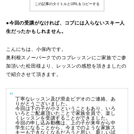
この記事のタイトルとURLをコピーする
鷲ヶ岳＆高鷲スノーパーク
●今回の受講がなければ、コブには入らないスキー人
宮城山形
生だったかもしれません。
岩手高原
こんにちは、小保内です。
白馬五竜FA
奥利根スノーパークでのコブレッスンにご家族でご参
加頂いた松田様より、レッスンの感想を頂きましたの
レッスンテーマから選ぶ
Lesson Theme
で紹介させて頂きます。
初級1
丁寧なレッスン及び滑走ビデオのご連絡、あ
初級2
りがとうございました。
今回は下の子が小２ということもあり、いろ
いろとご配慮頂いたことで家族全員で、楽し
中級1
くレッスンを受講することができました。
今回の申し込み動機は、上の子が来年から中
学生になることから、今までのような家族ス
中級2
キーもできなくなるだろうと思い、新しい試