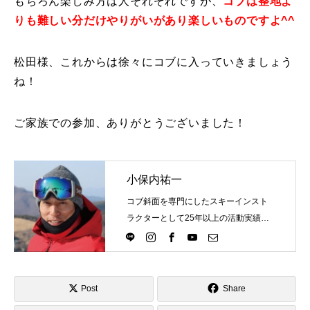
もちろん楽しみ方は人それぞれですが、
コブは整地よ
りも難しい分だけやりがいがあり楽しいものですよ^^
常時メルマガ
松田様、これからは徐々にコブに入っていきましょう
ね！
お問合せ
特定商取引法に基づく表記
プライバシーポリシー
会社
ご家族での参加、ありがとうございました！
小保内祐一
コブ斜面を専門にしたスキーインスト
ラクターとして25年以上の活動実績。
Directlineスキースクール代表として、
スキーインストラクターが職業選択の
一つになる世界を目指し活動中。
Post
Share