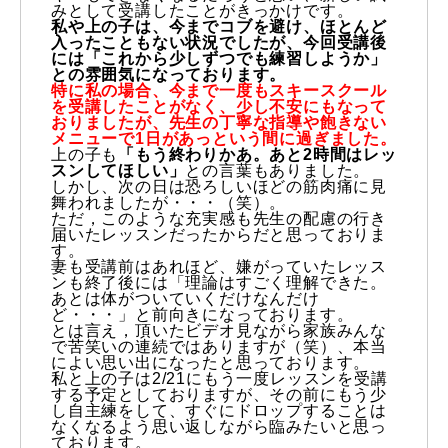
みとして受講したことがきっかけです。
私や上の子は、今までコブを避け、ほとんど
特別講座
入ったこともない状況でしたが、今回受講後
には「これから少しずつでも練習しようか」
との雰囲気になっております。
PV
特に私の場合、今まで一度もスキースクール
を受講したことがなく、少し不安にもなって
おりましたが、先生の丁寧な指導や飽きない
講師から選ぶ
メニューで1日があっという間に過ぎました。
Instructor
上の子も
「もう終わりかあ。あと2時間はレッ
スンしてほしい」
との言葉もありました。
インストラクター募集
しかし、次の日は恐ろしいほどの筋肉痛に見
舞われましたが・・・（笑）。
ただ，このような充実感も先生の配慮の行き
届いたレッスンだったからだと思っておりま
インストラクター一覧
す。
妻も受講前はあれほど、嫌がっていたレッス
ンも終了後には「理論はすごく理解できた。
コブレッスン参加のお客様の声
Review
あとは体がついていくだけなんだけ
ど・・・」と前向きになっております。
とは言え，頂いたビデオ見ながら家族みんな
レッスンレポート
Report
で苦笑いの連続ではありますが（笑）、本当
によい思い出になったと思っております。
私と上の子は2/21にもう一度レッスンを受講
よくある質問
FAQ
する予定としておりますが、その前にもう少
し自主練をして、すぐにドロップすることは
なくなるよう思い返しながら臨みたいと思っ
レッスン内容について
ております。