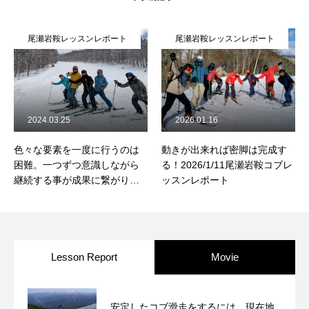
尾瀬岩鞍レッスンレポート
尾瀬岩鞍レッスンレポート
2024.03.25
2026.01.16
色々な要素を一度に行うのは
動きが出来れば密脚は完成す
困難。一つずつ意識しながら
る！2026/1/11尾瀬岩鞍コブレ
継続する事が成果に繋がりま
ッスンレポート
す！【2024.3.23尾瀬岩鞍レッ
スンレポート】
Lesson Report
Movie
安定したコブ滑走をするには、現在地