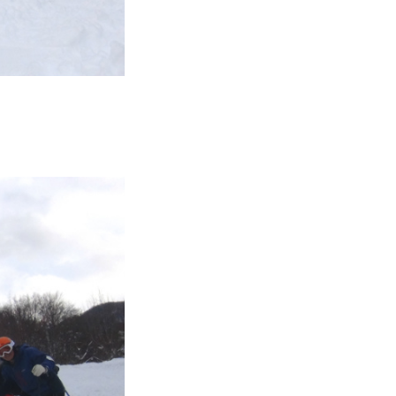
vie
Present