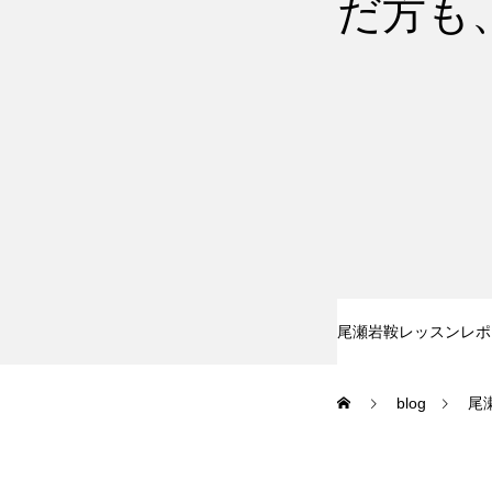
だ方も
尾瀬岩鞍
鷲ヶ岳＆高鷲
白馬五竜FA
レッスンテーマから選ぶ
尾瀬岩鞍レッスンレポ
blog
尾
初級1
初級2
特別講座
PV