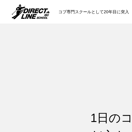
コブ専門スクールとして20年目に突入
スクールについて知る
コンセプトと開催スキー場
参加までの流
各会場の集合場所
1日の
スキー場から選ぶ