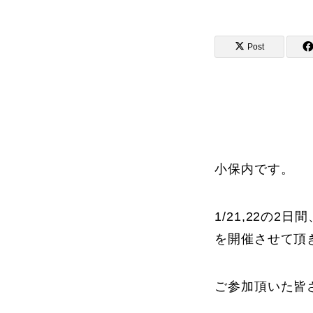
Post
講師から選ぶ
インストラクター募集
インストラク
小保内です。
1/21,22の
コブレッスン参加のお客様の声
を開催させて頂
ご参加頂いた皆
レッスンレポート