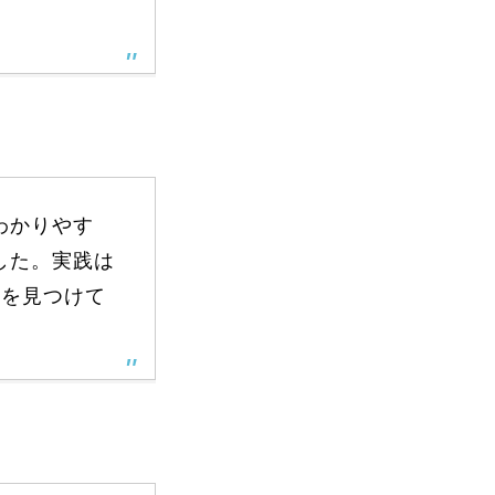
vie
Present
わかりやす
した。実践は
会を見つけて