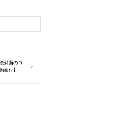
緩斜面のコ
動画付】