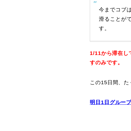
今までコブ
滑ることが
す。
1/11から滞
すのみです。
この15日間、
明日1日グルー