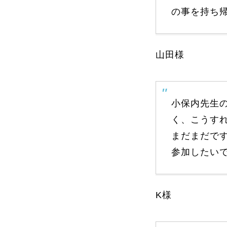
の事を持ち
プレゼント
山田様
プレゼント付メルマガ
常時メルマガ
小保内先生
く、こうす
まだまだで
お問合せ
特
参加したい
会社概要
K様