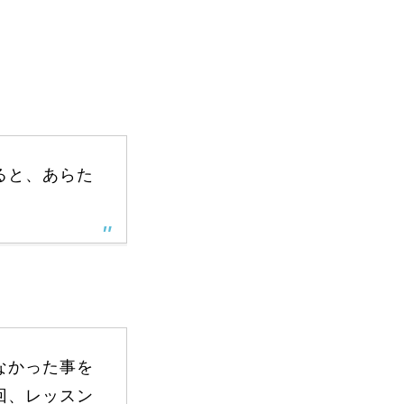
FAQ
ると、あらた
Movie
無料プレゼント動画
なかった事を
回、レッスン