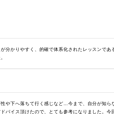
に関して
お申し込みについて
トが分かりやすく、的確で体系化されたレッスンであ
た。
一覧
コブ斜面の滑り方解説動画
要性や下へ落ちて行く感じなど…今まで、自分が知ら
アドバイス頂けたので、とても参考になりました。今