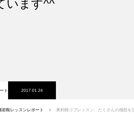
ています^^
スノーパーク
宮城山形
ート
2017.01.24
瀬岩鞍レッスンレポート
奥利根コブレッスン、たくさんの感想を頂
中級1