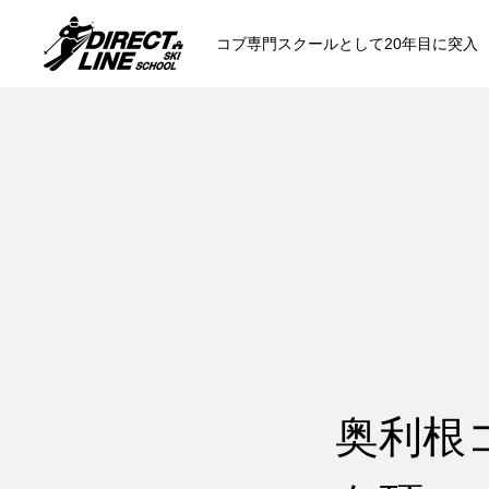
コブ専門スクールとして20年目に突入
スクールについて知る
コンセプトと開催スキー場
参加までの流
各会場の集合場所
奥利根
スキー場から選ぶ