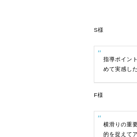
よくある質問
S様
レッスン内容について
レッスン周辺
指導ポイン
めて実感し
動画で学ぶ
F様
最新レッスン動画
レッスン動画
横滑りの重
的を捉えて