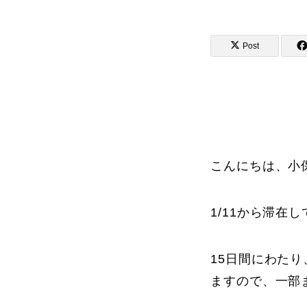
Post
講師から選ぶ
インストラクター募集
インストラク
こんにちは、小
1/11から滞在
コブレッスン参加のお客様の声
15日間にわた
ますので、一部
レッスンレポート