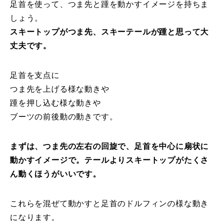
足首を使って、つま先と踵を動かすイメージを持ちま
常時メルマガ
しょう。
スキートップがつま先、スキーテールが踵と思って大
丈夫です。
お問合せ
特定商取引法に基づく表記
プライバシーポリシー
会社
足首を支点に
つま先を上げる様な動きや
踵を押し込む様な動きや
ブーツの前後動の動きです。
まずは、つま先の左右の回旋で、足首を中心に扇状に
動かすイメージで。テールよりスキートップがたくさ
ん動くほうがいいです。
これらを混ぜて動かすと足首のドルフィンの様な動き
になります。