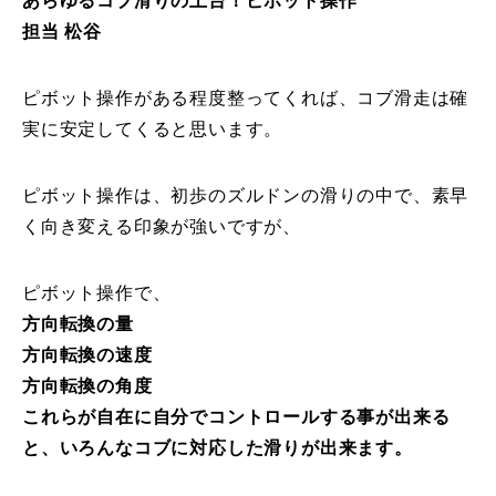
あらゆるコブ滑りの土台！ピボット操作
担当 松谷
特別講座
PV
ピボット操作がある程度整ってくれば、コブ滑走は確
実に安定してくると思います。
講師から選ぶ
Instructor
ピボット操作は、初歩のズルドンの滑りの中で、素早
インストラクター募集
く向き変える印象が強いですが、
インストラクター一覧
ピボット操作で、
コブレッスン参加のお客様の声
Review
方向転換の量
方向転換の速度
レッスンレポート
Report
方向転換の角度
これらが自在に自分でコントロールする事が出来る
よくある質問
FAQ
と、いろんなコブに対応した滑りが出来ます。
レッスン内容について