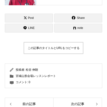
初めてスキーするときと同じ、基本的
なことを正確に精度を上げていくのが
重要と思います。受講される皆様の気
Post
Share
持ちに寄り添ったレッスン、滑りの考
え方をちょっと変化させるレッスンを
LINE
note
させていただきます。お気軽にお声が
けください。
この記事のタイトルとURLをコピーする
投稿者:
松谷 伸朗
宮城山形会場レッスンレポート
コメント:
0
前の記事
次の記事