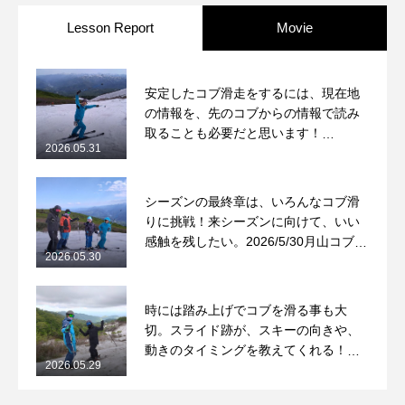
Lesson Report
Movie
安定したコブ滑走をするには、現在地
の情報を、先のコブからの情報で読み
取ることも必要だと思います！
2026.05.31
2026/5/31月山コブレッスンレポート
シーズンの最終章は、いろんなコブ滑
りに挑戦！来シーズンに向けて、いい
感触を残したい。2026/5/30月山コブレ
2026.05.30
ッスンレポート
時には踏み上げでコブを滑る事も大
切。スライド跡が、スキーの向きや、
動きのタイミングを教えてくれる！
2026.05.29
2026/5/29月山コブレッスンレポート