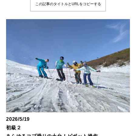
この記事のタイトルとURLをコピーする
鷲ヶ岳＆高鷲スノーパーク
宮城山形
岩手高原
白馬五竜FA
レッスンテーマから選ぶ
Lesson Theme
初級1
初級2
中級1
2026/5/19
初級２
中級2