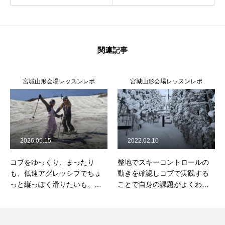
関連記事
宮城山形会場レッスンレポ
宮城山形会場レッスンレポ
ート
ート
2026.05.15
2022.02.10
コブをゆっくり、まったり
整地でスキーコントロールの
も、低速アグレッシブでちょ
動きを確認しコブで実践する
っと縦っぽく滑りたいも、動
ことで自身の課題がよくわか
き出せる停止動作をつくる事
ります。
で叶うよ！2026/5/15月山コブ
レッスンレポート