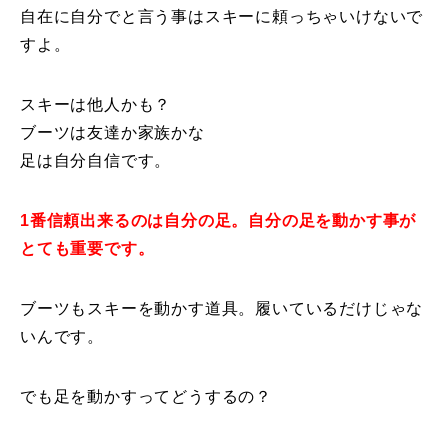
自在に自分でと言う事はスキーに頼っちゃいけないで
レッスン周辺に関して
すよ。
お申し込みについて
スキーは他人かも？
ブーツは友達か家族かな
動画で学ぶ
Movie
足は自分自信です。
最新レッスン動画
1番信頼出来るのは自分の足。自分の足を動かす事が
レッスン動画一覧
とても重要です。
コブ斜面の滑り方解説動画
Online Store
ブーツもスキーを動かす道具。履いているだけじゃな
無料プレゼント動画
Movie
いんです。
プレゼント
Present
でも足を動かすってどうするの？
プレゼント付メルマガ