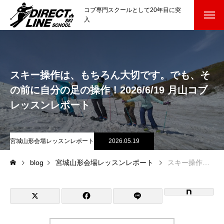
コブ専門スクールとして20年目に突
入
スクールについて知る
Directline Ski School
コンセプトと開催スキー場
スキー操作は、もちろん大切です。でも、そ
の前に自分の足の操作！2026/6/19 月山コブ
参加までの流れ
レッスンレポート
レッスン料金
宮城山形会場レッスンレポート
2026.05.19
参加費のお支払い
blog
宮城山形会場レッスンレポート
スキー操作は、もちろん大切です。でも、その前に自分の足の操作！2026/6/19 月山コブレッスンレポート
各会場の集合場所
スキー場から選ぶ
Ski Area
尾瀬岩鞍