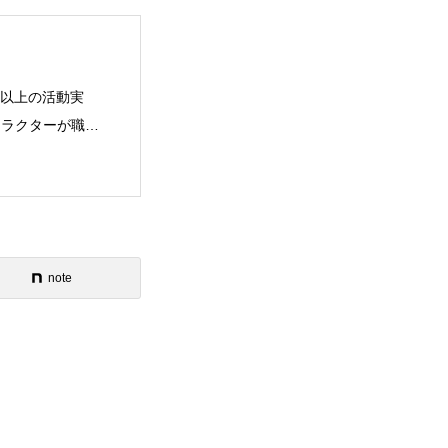
vie
Present
年以上の活動実
ストラクターが職業
note