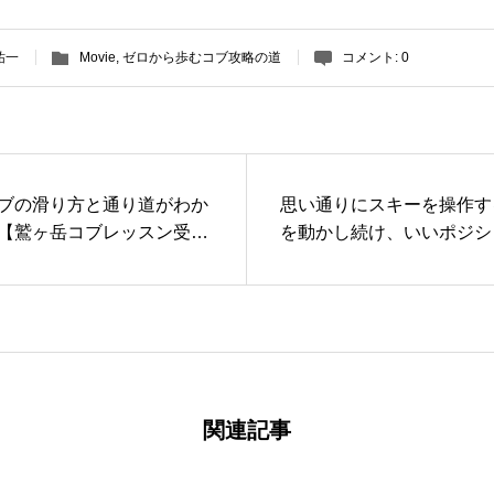
祐一
Movie
,
ゼロから歩むコブ攻略の道
コメント:
0
ブの滑り方と通り道がわか
思い通りにスキーを操作す
【鷲ヶ岳コブレッスン受講
を動かし続け、いいポジシ
ける練習を！2023/1/14,
ブレッスンレポート
関連記事