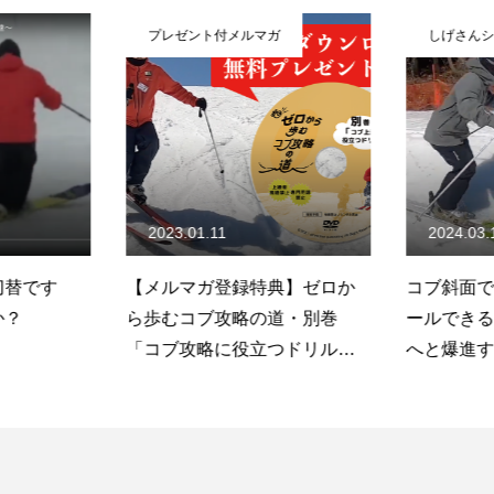
プレゼント付メルマガ
しげさんシ
2023.01.11
2024.03.
切替です
【メルマガ登録特典】ゼロか
コブ斜面で
か？
ら歩むコブ攻略の道・別巻
ールできる
「コブ攻略に役立つドリル
へと爆進す
集」プレゼント