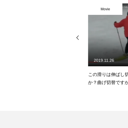
Movie
Movie
2019.11.28
2019.11.26
は
曲げ切替、伸ばし切替の正解
この滑りは伸ばし
はダブル抜重
か？曲げ切替です