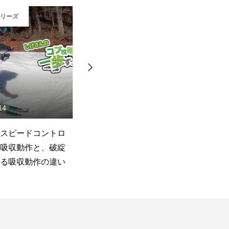
リーズ
Movie
14
2019.11.11
スピードコントロ
ズルドンに対してどんなイメ
ゲ
吸収動作と、破綻
ージを持ってますか？
コ
る吸収動作の違い