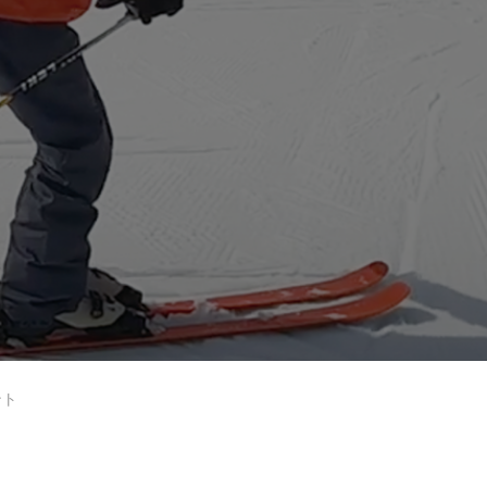
岩手高原
Lesson Theme
ント
中級2