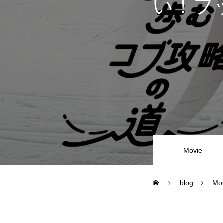
い！フ
尾瀬岩鞍
鷲ヶ岳＆高鷲
白馬五竜FA
レッスンテーマから選ぶ
Movie
blog
Mo
初級1
初級2
特別講座
PV