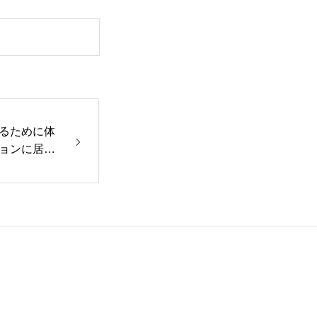
るために体
ョンに居続
15岩手高原コ