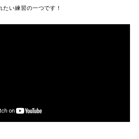
れたい練習の一つです！
に関して
お申し込みについて
一覧
コブ斜面の滑り方解説動画