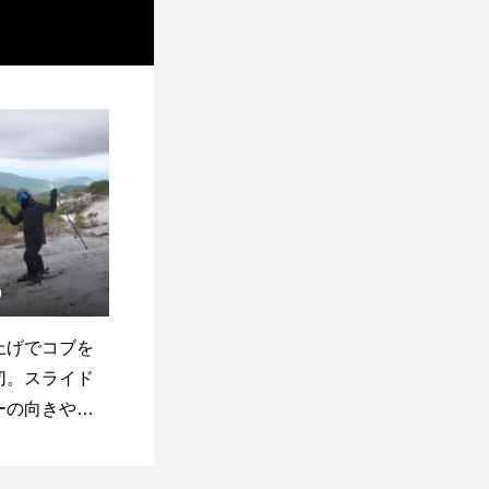
9
上げでコブを
切。スライド
ーの向きや、
ミングを教え
26/5/29月山