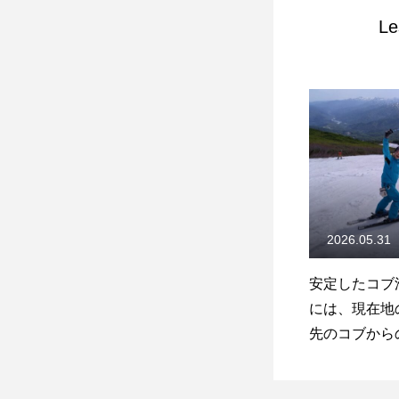
Le
2026.05.31
安定したコブ
には、現在地
先のコブから
み取ることも
います！2026