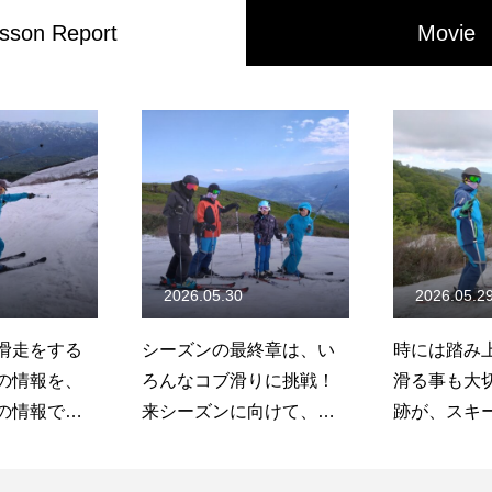
sson Report
Movie
2026.05.30
2026.05.2
滑走をする
シーズンの最終章は、い
時には踏み
の情報を、
ろんなコブ滑りに挑戦！
滑る事も大
の情報で読
来シーズンに向けて、い
跡が、スキ
必要だと思
い感触を残したい。
動きのタイ
/5/31月山コ
2026/5/30月山コブレッス
てくれる！20