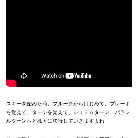
特別講座
PV
講師から選ぶ
Instructor
インストラクター募集
インストラクター一覧
コブレッスン参加のお客様の声
Review
レッスンレポート
スキーを始めた時、プルークからはじめて、ブレーキ
Report
を覚えて、ターンを覚えて、シュテムターン、パラレ
よくある質問
FAQ
ルターンへと徐々に移行していきますよね。
レッスン内容について