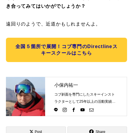
き合ってみてはいかがでしょうか？
常時メルマガ
遠回りのようで、近道かもしれませんよ。
お問合せ
特定商取引法に基づく表記
プライバシーポリシー
会社
全国５箇所で展開！コブ専門のDirectlineス
キースクールはこちら
小保内祐一
コブ斜面を専門にしたスキーインスト
ラクターとして25年以上の活動実績。
Directlineスキースクール代表として、
スキーインストラクターが職業選択の
一つになる世界を目指し活動中。
Post
Share