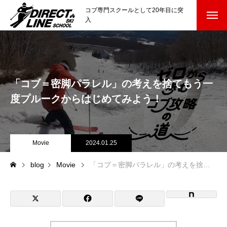
コブ専門スクールとして20年目に突
入
スクールについて知る
Directline Ski School
コンセプトと開催スキー場
「コブ＝密脚パラレル」の考えを捨てもう一
参加までの流れ
度プルークからはじめてみよう！
レッスン料金
Movie
2024.01.25
参加費のお支払い
blog
Movie
「コブ＝密脚パラレル」の考えを捨てもう一度プルークからはじめてみよう！
各会場の集合場所
スキー場から選ぶ
Ski Area
尾瀬岩鞍