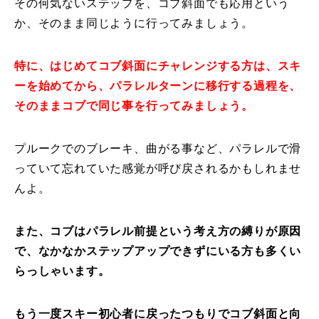
その何気ないステップを、コブ斜面でも応用という
か、そのまま同じように行ってみましょう。
レッスン周辺に関して
お申し込みについて
特に、はじめてコブ斜面にチャレンジする方は、スキ
ーを始めてから、パラレルターンに移行する過程を、
動画で学ぶ
Movie
そのままコブで同じ事を行ってみましょう。
最新レッスン動画
プルークでのブレーキ、曲がる事など、パラレルで滑
レッスン動画一覧
っていて忘れていた感覚が呼び戻されるかもしれませ
んよ。
コブ斜面の滑り方解説動画
Online Store
また、コブはパラレル前提という考え方の縛りが原因
無料プレゼント動画
Movie
で、なかなかステップアップできずにいる方も多くい
らっしゃいます。
プレゼント
Present
プレゼント付メルマガ
もう一度スキー初心者に戻ったつもりでコブ斜面と向