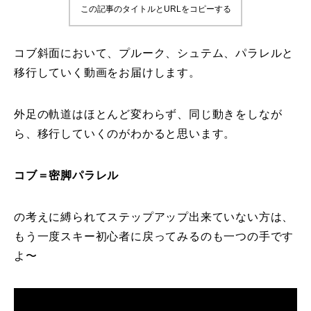
この記事のタイトルとURLをコピーする
鷲ヶ岳＆高鷲スノーパーク
コブ斜面において、プルーク、シュテム、パラレルと
宮城山形
移行していく動画をお届けします。
岩手高原
外足の軌道はほとんど変わらず、同じ動きをしなが
白馬五竜FA
ら、移行していくのがわかると思います。
レッスンテーマから選ぶ
Lesson Theme
コブ＝密脚パラレル
初級1
の考えに縛られてステップアップ出来ていない方は、
初級2
もう一度スキー初心者に戻ってみるのも一つの手です
よ〜
中級1
中級2