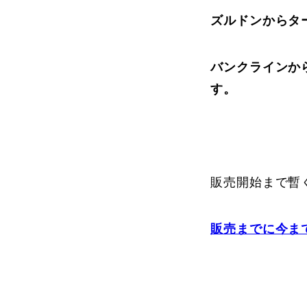
ズルドンからタ
よくある質問
バンクラインか
す。
レッスン内容について
レッスン周辺
販売開始まで暫く
動画で学ぶ
販売までに今まで
最新レッスン動画
レッスン動画