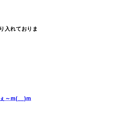
FAQ
り入れておりま
Movie
～m(__)m
無料プレゼント動画