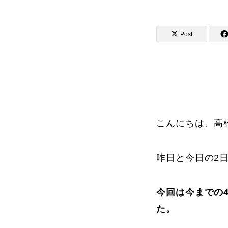
Post
講師から選ぶ
インストラクター募集
インストラク
こんにちは、高
昨日と今日の2
コブレッスン参加のお客様の声
今回は今までの4
た。
レッスンレポート