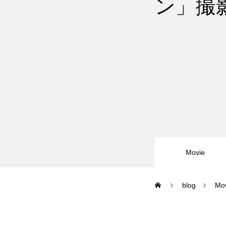
ン」撮
尾瀬岩鞍
鷲ヶ岳＆高鷲
白馬五竜FA
レッスンテーマから選ぶ
Movie
blog
Mo
初級1
初級2
特別講座
PV