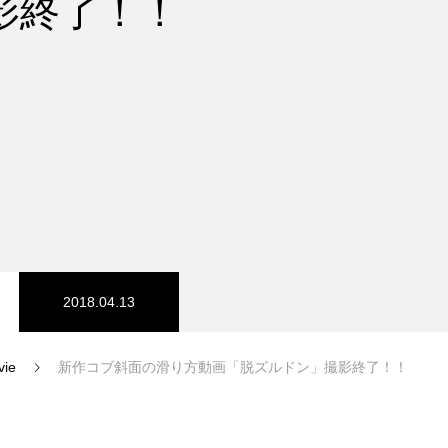
影終了！！
スノーパーク
宮城山形
2018.04.13
vie
新作コブ斜面の滑り方動画「脱ズルドン」撮影終了！！
中級1