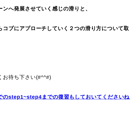
ーンへ発展させていく感じの滑りと、
らコブにアプローチしていく２つの滑り方について取
に関して
お申し込みについて
お待ち下さい(#^^#)
のstep1~step4までの復習もしておいてくださいねぇ
一覧
コブ斜面の滑り方解説動画