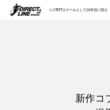
コブ専門スクールとして20年目に突入
スクールについて知る
コンセプトと開催スキー場
参加までの流
各会場の集合場所
新作コ
スキー場から選ぶ