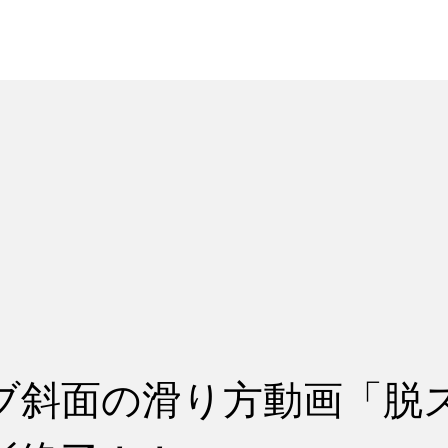
れ
レッスン料金
ブ斜面の滑り方動画「脱