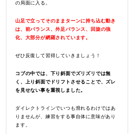
の局面に入る。
レッスン周辺に関して
山足で立ってそのままターンに持ち込む動き
お申し込みについて
は、前バランス、外足バランス、回旋の強
化、大部分が網羅されています。
動画で学ぶ
Movie
最新レッスン動画
ぜひ反復して習得していきましょう！
レッスン動画一覧
コブの中では、下り斜面でズリズリでは無
く、上り斜面でドリフトさせることで、ズレ
コブ斜面の滑り方解説動画
Online Store
を見せない事を重視しました。
無料プレゼント動画
Movie
ダイレクトラインでいつも滑れるわけではあ
プレゼント
Present
りませんが、練習をする事自体に意味があり
ます。
プレゼント付メルマガ