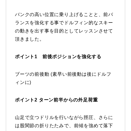
特別講座
バンクの高い位置に乗り上げることと、前バ
ランスを強化する事でドルフィン的なスキー
PV
の動きを出す事を目的としてレッスンさせて
頂きました。
講師から選ぶ
Instructor
インストラクター募集
ポイント1 前後ポジションを強化する
インストラクター一覧
ブーツの前後動 (素早い前後動は後にドルフ
ィンに)
コブレッスン参加のお客様の声
Review
レッスンレポート
Report
ポイント2 ターン前半からの外足荷重
よくある質問
FAQ
山足で立つドリルを行いながら脛圧、さらに
は股関節の折りたたみで、前傾を強めて落下
レッスン内容について