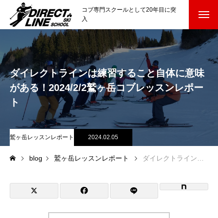
コブ専門スクールとして20年目に突
入
スクールについて知る
Directline Ski School
コンセプトと開催スキー場
ダイレクトラインは練習すること自体に意味
がある！2024/2/2鷲ヶ岳コブレッスンレポー
参加までの流れ
ト
レッスン料金
鷲ヶ岳レッスンレポート
2024.02.05
参加費のお支払い
blog
鷲ヶ岳レッスンレポート
ダイレクトラインは練習すること自体に意味がある！2024/2/2鷲ヶ岳コブレッスンレポート
各会場の集合場所
スキー場から選ぶ
Ski Area
尾瀬岩鞍