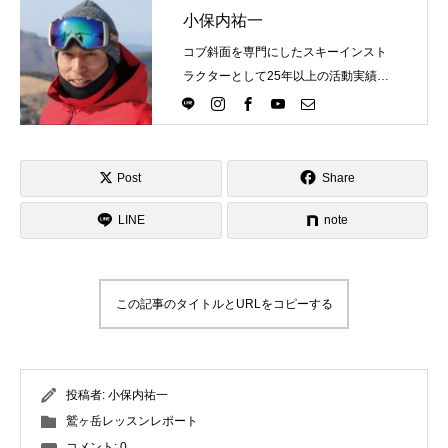
小保内祐一
コブ斜面を専門にしたスキーインスト
ラクターとして25年以上の活動実績。
Directlineスキースクール代表として、
スキーインストラクターが職業選択の
一つになる世界を目指し活動中。
Post
Share
LINE
note
この記事のタイトルとURLをコピーする
投稿者:
小保内祐一
鷲ヶ岳レッスンレポート
コメント:
0