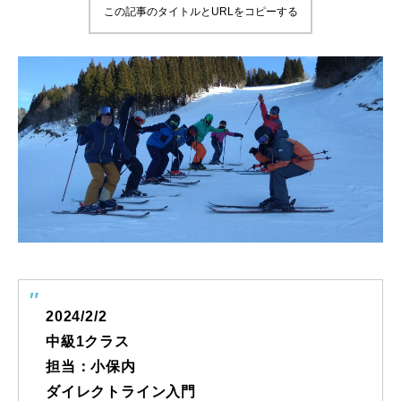
この記事のタイトルとURLをコピーする
鷲ヶ岳＆高鷲スノーパーク
宮城山形
岩手高原
白馬五竜FA
レッスンテーマから選ぶ
Lesson Theme
初級1
初級2
2024/2/2
中級1クラス
中級1
担当：小保内
中級2
ダイレクトライン入門