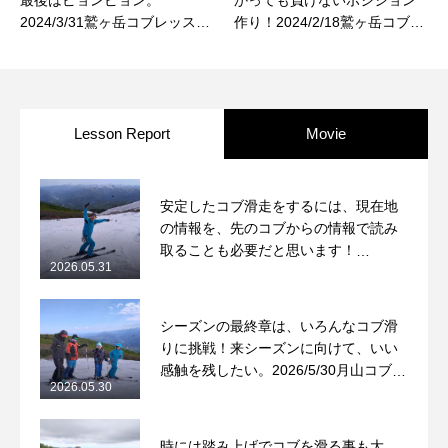
最後はピョンピョン。
かっても負けないポジション
2024/3/31鷲ヶ岳コブレッスン
作り！2024/2/18鷲ヶ岳コブレ
レポート
ッスンレポート
Lesson Report
Movie
安定したコブ滑走をするには、現在地
の情報を、先のコブからの情報で読み
取ることも必要だと思います！
2026.05.31
2026/5/31月山コブレッスンレポート
シーズンの最終章は、いろんなコブ滑
りに挑戦！来シーズンに向けて、いい
感触を残したい。2026/5/30月山コブレ
2026.05.30
ッスンレポート
時には踏み上げでコブを滑る事も大