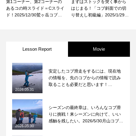
第1コーナー、第2コーナーの
まずはストックを突く事から
あるコの時スライド＝Cスライ
はじまる！「コブ斜面での切
ド！2025/12/30鷲ヶ岳コブレ
り替えし初級編」2025/1/29鷲
ッスンレポート
ヶ岳コブレッスンレポート
Lesson Report
Movie
安定したコブ滑走をするには、現在地
の情報を、先のコブからの情報で読み
取ることも必要だと思います！
2026.05.31
2026/5/31月山コブレッスンレポート
シーズンの最終章は、いろんなコブ滑
りに挑戦！来シーズンに向けて、いい
感触を残したい。2026/5/30月山コブレ
2026.05.30
ッスンレポート