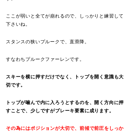
レッスン周辺に関して
ここが弱いと全てが崩れるので、しっかりと練習して
下さいね。
お申し込みについて
動画で学ぶ
Movie
スタンスの狭いプルークで、直滑降。
最新レッスン動画
すなわちプルークファーレンです。
レッスン動画一覧
スキーを横に押すだけでなく、トップを開く意識も大
コブ斜面の滑り方解説動画
Online Store
切です。
無料プレゼント動画
Movie
トップが噛んで内に入ろうとするのを、開く方向に押
すことで、少しですがブレーキ要素に成ります。
プレゼント
Present
プレゼント付メルマガ
その為にはポジションが大切で、前傾で前圧をしっか