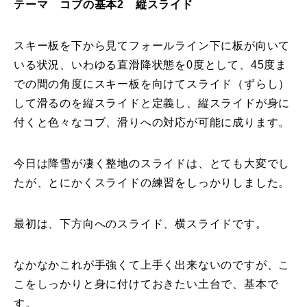
テーマ コブの基本2 縦スライド
特別講座
スキー板を下から見てフォールライン下に板が向いて
PV
いる状況、いわゆる直滑降状態を0度として、45度ま
での間の角度にスキー板を向けてスライド（ずらし）
講師から選ぶ
Instructor
して滑るのを縦スライドと定義し、縦スライドが身に
付くと色々なコブ、滑りへの対応が可能に成ります。
インストラクター募集
インストラクター一覧
今日は降雪が凄く整地のスライドは、とても大変でし
たが、とにかくスライドの練習をしっかりしました。
コブレッスン参加のお客様の声
Review
最初は、下方向へのスライド、横スライドです。
レッスンレポート
Report
よくある質問
FAQ
なかなかこれが手強くて上手く出来ないのですが、こ
こをしっかりと身に付けておきたい土台で、基本で
レッスン内容について
す。