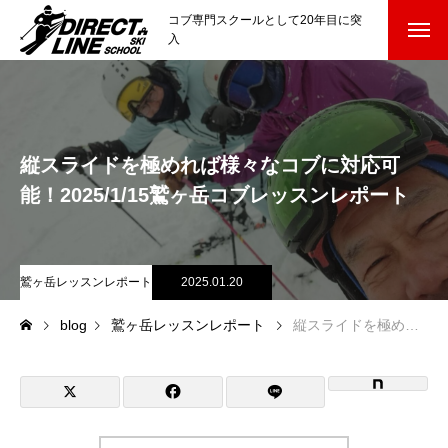
コブ専門スクールとして20年目に突
入
スクールについて知る
Directline Ski School
コンセプトと開催スキー場
縦スライドを極めれば様々なコブに対応可
参加までの流れ
能！2025/1/15鷲ヶ岳コブレッスンレポート
レッスン料金
鷲ヶ岳レッスンレポート
2025.01.20
参加費のお支払い
blog
鷲ヶ岳レッスンレポート
縦スライドを極めれば様々なコブに対応可能！2025/1/15鷲ヶ岳コブレッスンレポート
各会場の集合場所
スキー場から選ぶ
Ski Area
尾瀬岩鞍