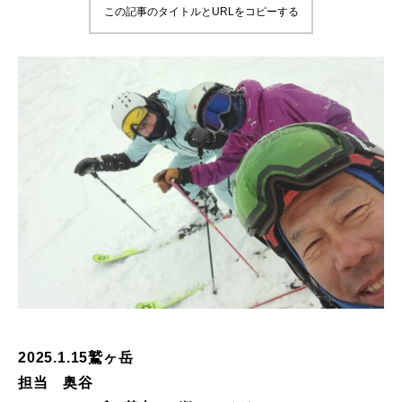
この記事のタイトルとURLをコピーする
鷲ヶ岳＆高鷲スノーパーク
宮城山形
岩手高原
白馬五竜FA
レッスンテーマから選ぶ
Lesson Theme
初級1
初級2
中級1
2025.1.15鷲ヶ岳
担当 奥谷
中級2