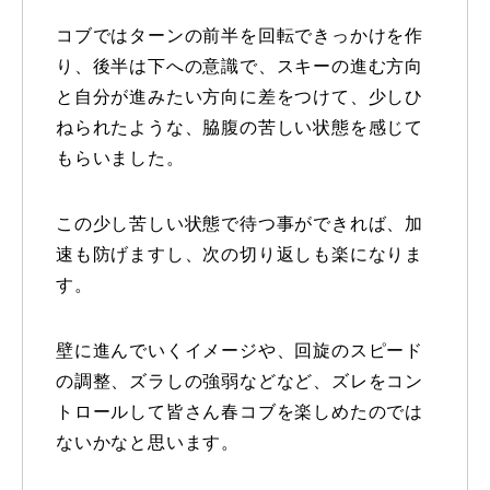
コブではターンの前半を回転できっかけを作
常時メルマガ
り、後半は下への意識で、スキーの進む方向
と自分が進みたい方向に差をつけて、少しひ
ねられたような、脇腹の苦しい状態を感じて
お問合せ
特定商取引法に基づく表記
プライバシーポリシー
会社
もらいました。
この少し苦しい状態で待つ事ができれば、加
速も防げますし、次の切り返しも楽になりま
す。
壁に進んでいくイメージや、回旋のスピード
の調整、ズラしの強弱などなど、ズレをコン
トロールして皆さん春コブを楽しめたのでは
ないかなと思います。