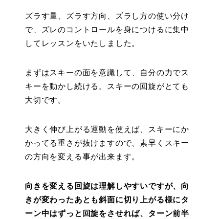
ズラす量、ズラす方向、ズラし方の使い分け
特別講座
で、ズレのコントロールを身につけるに集中
PV
してレッスンをいたしました。
講師から選ぶ
Instructor
まずはスキーの面を意識して、自分の力でス
キーを動かし続ける。スキーの回旋がとても
インストラクター募集
大切です。
インストラクター一覧
大きく伸び上がる運動を使えば、スキーにか
コブレッスン参加のお客様の声
Review
かってる重さが抜けますので、素早くスキー
の方向を変える事が出来ます。
レッスンレポート
Report
向きを変える回旋は理解しやすいですが、向
よくある質問
FAQ
きが変わったあとも斜面に切り上がる様にタ
レッスン内容について
ーン中はずっと回旋をさせれば、ターン前半