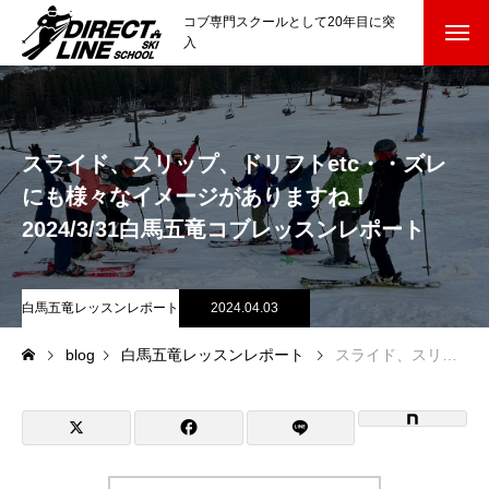
コブ専門スクールとして20年目に突
入
スクールについて知る
Directline Ski School
コンセプトと開催スキー場
スライド、スリップ、ドリフトetc・・ズレ
にも様々なイメージがありますね！
参加までの流れ
2024/3/31白馬五竜コブレッスンレポート
レッスン料金
白馬五竜レッスンレポート
2024.04.03
参加費のお支払い
blog
白馬五竜レッスンレポート
スライド、スリップ、ドリフトetc・・ズレにも様々なイメージがありますね！2024/3/31白馬五竜コブレッスンレポート
各会場の集合場所
スキー場から選ぶ
Ski Area
尾瀬岩鞍