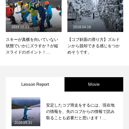
2024.05.03
2018.04.16
スキーが真横を向いていない
【コブ斜面の滑り方】ズルド
状態でいかにズラすか？が縦
ンから脱却できる感じをつか
スライドのポイント！
めそうです。
2024/4/27白馬五竜コブレッス
ンレポート
Lesson Report
Movie
安定したコブ滑走をするには、現在地
の情報を、先のコブからの情報で読み
取ることも必要だと思います！
2026.05.31
2026/5/31月山コブレッスンレポート