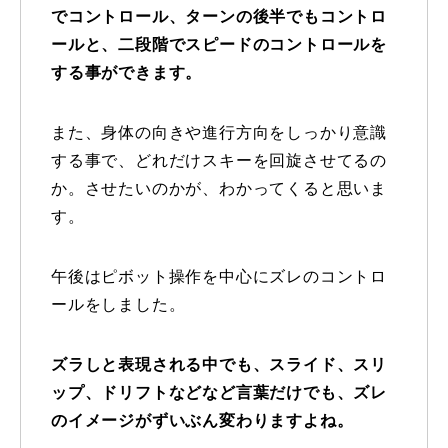
でコントロール、ターンの後半でもコントロ
レッスン周辺に関して
ールと、二段階でスピードのコントロールを
する事ができます。
お申し込みについて
また、身体の向きや進行方向をしっかり意識
動画で学ぶ
Movie
する事で、どれだけスキーを回旋させてるの
最新レッスン動画
か。させたいのかが、わかってくると思いま
す。
レッスン動画一覧
午後はピボット操作を中心にズレのコントロ
コブ斜面の滑り方解説動画
Online Store
ールをしました。
無料プレゼント動画
Movie
ズラしと表現される中でも、スライド、スリ
プレゼント
Present
ップ、ドリフトなどなど言葉だけでも、ズレ
のイメージがずいぶん変わりますよね。
プレゼント付メルマガ