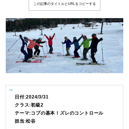
この記事のタイトルとURLをコピーする
鷲ヶ岳＆高鷲スノーパーク
宮城山形
岩手高原
白馬五竜FA
レッスンテーマから選ぶ
Lesson Theme
初級1
初級2
日付:2024/3/31
クラス:初級2
中級1
テーマ:コブの基本！ズレのコントロール
担当:松谷
中級2