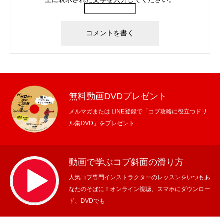
無料動画DVDプレゼント
メルマガまたは LINE登録で「コブ攻略に役立つドリ
ル集DVD」をプレゼント
動画で学ぶコブ斜面の滑り方
人気コブ専門インストラクターのレッスンをいつもあ
なたのそばに！オンライン視聴、スマホにダウンロー
ド、DVDでも