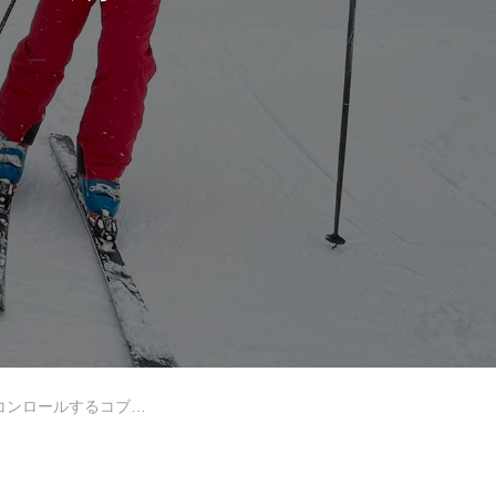
岩手高原
Lesson Theme
への道筋を示してもらえました！
中級2