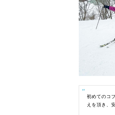
よくある質問
レッスン内容について
レッスン周辺
動画で学ぶ
初めてのコ
最新レッスン動画
レッスン動画
えを頂き、