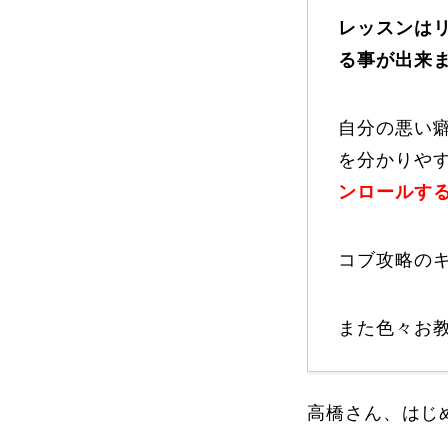
レッスンは
る事が出来
プレゼント
自分の悪い
を分かりや
プレゼント付メルマガ
常時メルマガ
ンロールす
コブ攻略の
お問合せ
特
会社概要
また色々お
高橋さん、はじ