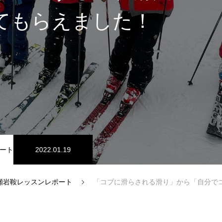
てもらえました！
スノーパーク
宮城山形
ート
2022.01.19
瀬岩鞍レッスンレポート
「コブに滑らされる滑り」から「自分でコンロールするコブ滑走」
中級1