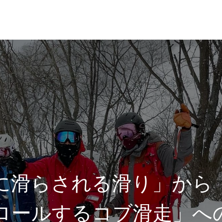
れ
レッスン料金
に滑らされる滑り」から
ロールするコブ滑走」へ