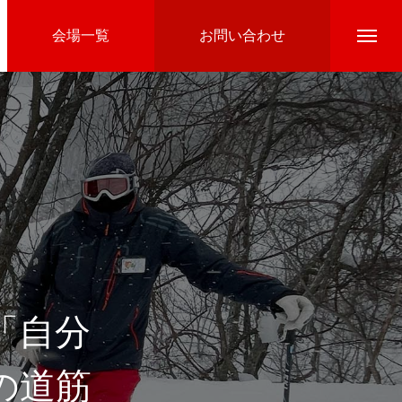
会場一覧
お問い合わせ
Directline Ski School
参加費のお支払い
「自分
の道筋
Ski Area