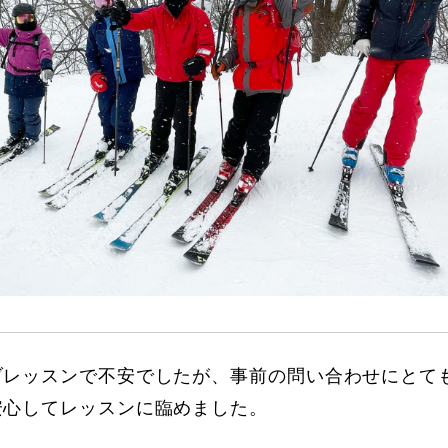
に関して
お申し込みについて
ブレッスンで不安でしたが、事前の問い合わせにとて
一覧
コブ斜面の滑り方解説動画
安心してレッスンに臨めました。