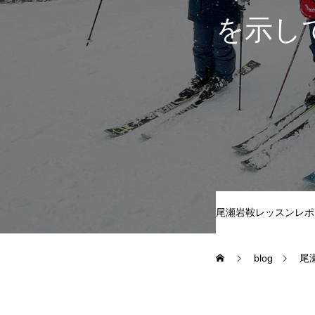
を示し
尾瀬岩鞍
鷲ヶ岳＆高鷲
白馬五竜FA
レッスンテーマから選ぶ
尾瀬岩鞍レッスンレポ
blog
尾
初級1
初級2
特別講座
PV