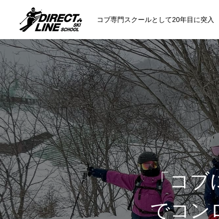
コブ専門スクールとして20年目に突入
スクールについて知る
コンセプトと開催スキー場
参加までの流
各会場の集合場所
「コブ
でコン
スキー場から選ぶ