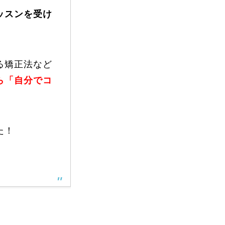
vie
ッスンを受け
Present
る矯正法など
ら「自分でコ
た！