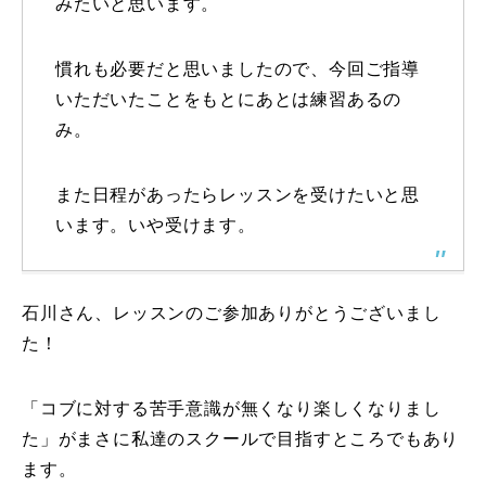
みたいと思います。
レッスン周辺に関して
慣れも必要だと思いましたので、今回ご指導
お申し込みについて
いただいたことをもとにあとは練習あるの
み。
動画で学ぶ
Movie
また日程があったらレッスンを受けたいと思
最新レッスン動画
います。いや受けます。
レッスン動画一覧
コブ斜面の滑り方解説動画
Online Store
石川さん、レッスンのご参加ありがとうございまし
た！
無料プレゼント動画
Movie
「コブに対する苦手意識が無くなり楽しくなりまし
プレゼント
Present
た」がまさに私達のスクールで目指すところでもあり
ます。
プレゼント付メルマガ