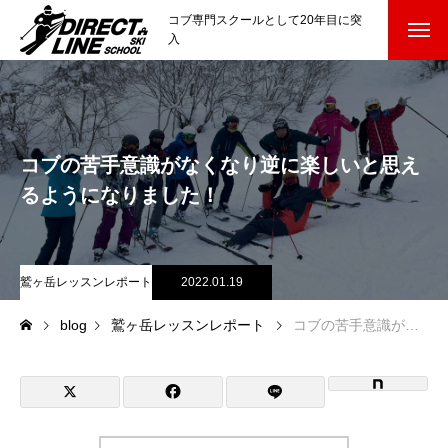
コブ専門スクールとして20年目に突
入
スクールについて知る
Directline Ski School
コンセプトと開催スキー場
コブの苦手意識がなくなり逆に楽しいと思え
参加までの流れ
るようになりました！
レッスン料金
鷲ヶ岳レッスンレポート
2022.01.19
参加費のお支払い
blog
鷲ヶ岳レッスンレポート
コブの苦手意識がなくなり逆に楽しいと思えるようになりました！
各会場の集合場所
スキー場から選ぶ
Ski Area
尾瀬岩鞍