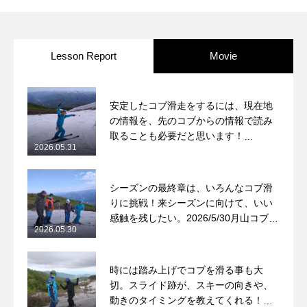
Lesson Report
Movie
安定したコブ滑走をするには、現在地
の情報を、先のコブからの情報で読み
取ることも必要だと思います！
2026.05.31
2026/5/31月山コブレッスンレポート
シーズンの最終章は、いろんなコブ滑
りに挑戦！来シーズンに向けて、いい
感触を残したい。2026/5/30月山コブレ
2026.05.30
ッスンレポート
時には踏み上げでコブを滑る事も大
切。スライド跡が、スキーの向きや、
動きのタイミングを教えてくれる！