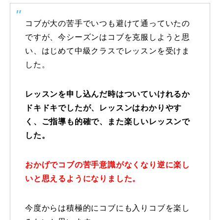
特別講座
コブが大の苦手でいつも避けて通っていたの
ですが、今シーズンはコブを克服しようと思
PV
い、はじめて中級クラスでレッスンを受けま
した。
講師から選ぶ
Instructor
インストラクター募集
レッスンを申し込んだ時はついていけれるか
ドキドキでしたが、レッスンはわかりやす
インストラクター一覧
く、ご指導も的確で、また楽しいレッスンで
した。
コブレッスン参加のお客様の声
Review
レッスンレポート
おかげでコブの苦手意識がなくなり逆に楽し
Report
いと思えるようになりました。
よくある質問
FAQ
今度からは積極的にコブにも入りコブを楽し
レッスン内容について