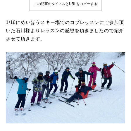
この記事のタイトルとURLをコピーする
鷲ヶ岳＆高鷲スノーパーク
1/16にめいほうスキー場でのコブレッスンにご参加頂
宮城山形
いた石川様よりレッスンの感想を頂きましたので紹介
させて頂きます。
岩手高原
白馬五竜FA
レッスンテーマから選ぶ
Lesson Theme
初級1
初級2
中級1
中級2