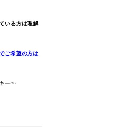
vie
Present
ている方は理解
でご希望の方は
ー^^