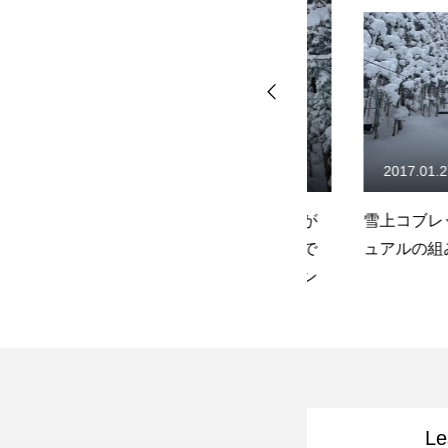
2023.02.08
2017.01.27
外
確実に上手くなる基本練習が
雪上コブレッスン
ュ
研究されつくしている感じで
ュアルの組み合わ
ブレ
した！尾瀬岩鞍コブレッスン
Le