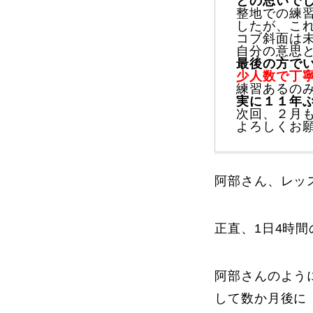
との思いで
整地での練
したが、これ
コブ斜面は未知
よくある質問
自分の意思
最後の方で
少人数で丁
練習あるのみ
実に１１年ぶ
次回、２月
よろしくお
レッスン内容について
レッスン周辺
阿部さん、レッ
動画で学ぶ
正直、1日4時
阿部さんのよう
最新レッスン動画
レッスン動画
して数か月後に