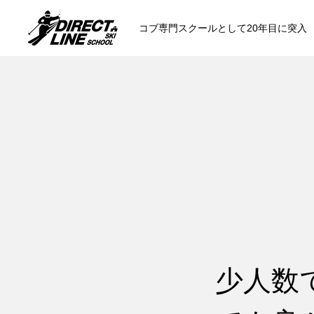
コブ専門スクールとして20年目に突入
スクールについて知る
コンセプトと開催スキー場
参加までの流
各会場の集合場所
少人数
スキー場から選ぶ