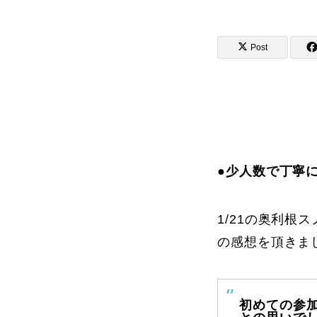
Post
講師から選ぶ
インストラクター募集
インストラク
●少人数で丁寧
1/21の奥利
コブレッスン参加のお客様の声
の感想を頂きま
レッスンレポート
初めての参