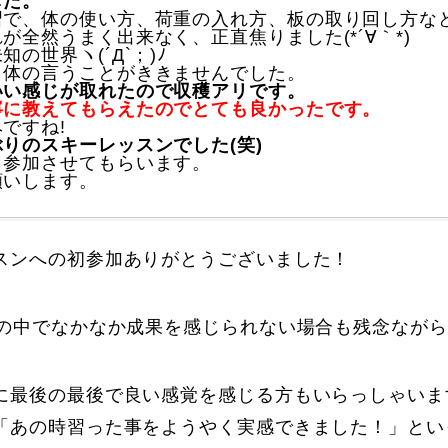
した。
習で、体の使い方、荷重の入れ方、板の取り回し方な
が全然うまく出来なく、正直焦りました(*´∀｀*)
の世界ヽ(´Д`；)ﾉ
と体の言うことがききませんでした。
いい感じが取れたので収穫アリです。
寧に教えてもらえたのでとても良かったです。
ですね!
りのスキーレッスンでした(笑)
も参加させてもらいます。
願いします。
に関して
お申し込みについて
スンへの初参加ありがとうございました！
間の中でなかなか成果を感じられない場合も残念なが
に最後の最後で良い感覚を感じる方もいらっしゃいま
一覧
コブ斜面の滑り方解説動画
「あの時習った事をようやく実感できました！」とい