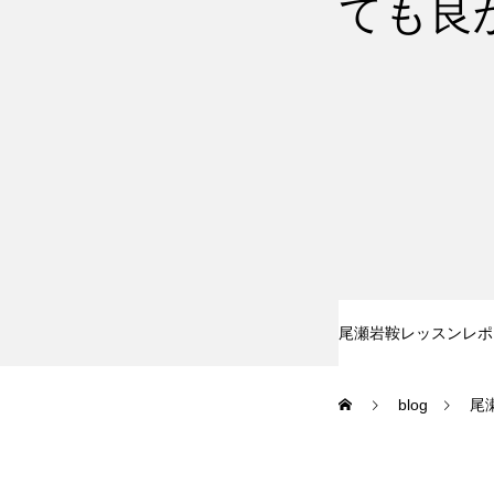
ても良
尾瀬岩鞍
鷲ヶ岳＆高鷲
白馬五竜FA
レッスンテーマから選ぶ
尾瀬岩鞍レッスンレポ
blog
尾
初級1
初級2
特別講座
PV