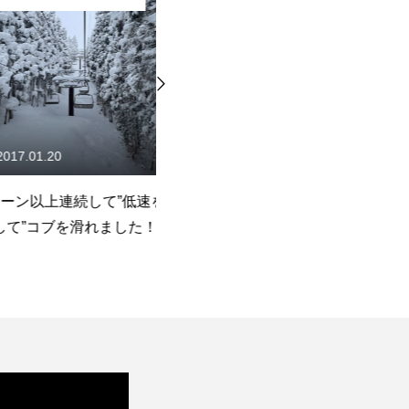
20
2024.02.29
上連続して”低速を維
コブ滑りのベースとなる3つの
コ
ブを滑れました！
「か」プラス＠でレベルアッ
手
プ！2024/2/28尾瀬岩鞍コブレ
へ
ッスンレポート
ッ