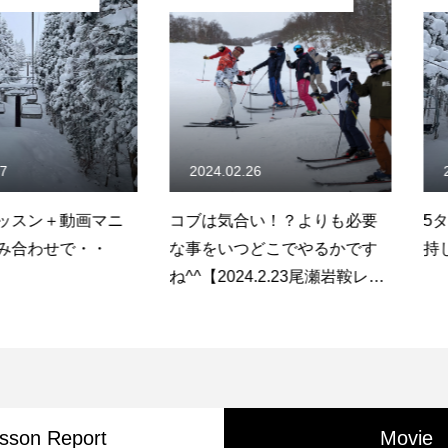
2024.02.26
2017.01.
＋動画マニ
コブは気合い！？よりも必要
5ターン以
せで・・
な事をいつどこでやるかです
持して”コ
ね^^【2024.2.23尾瀬岩鞍レッ
スンレポート】
sson Report
Movie