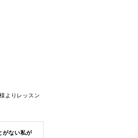
Instructor
部様よりレッスン
Review
Report
とがない私が