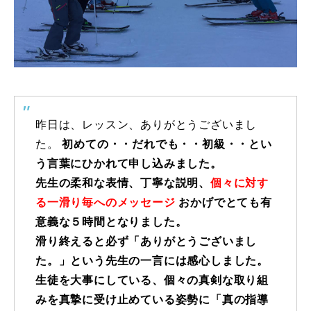
特別講座
PV
講師から選ぶ
Instructor
昨日は、レッスン、ありがとうございまし
インストラクター募集
た。
初めての・・だれでも・・初級・・とい
インストラクター一覧
う言葉にひかれて申し込みました。
先生の柔和な表情、丁寧な説明、
個々に対す
コブレッスン参加のお客様の声
Review
る一滑り毎へのメッセージ
おかげでとても有
意義な５時間となりました。
レッスンレポート
Report
滑り終えると必ず「ありがとうございまし
た。」という先生の一言には感心しました。
よくある質問
FAQ
生徒を大事にしている、個々の真剣な取り組
みを真摯に受け止めている姿勢に「真の指導
レッスン内容について