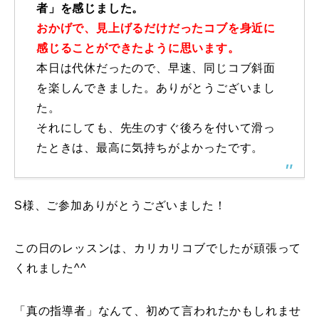
者」を感じました。
レッスン周辺に関して
おかげで、見上げるだけだったコブを身近に
感じることができたように思います。
お申し込みについて
本日は代休だったので、早速、同じコブ斜面
を楽しんできました。ありがとうございまし
動画で学ぶ
Movie
た。
それにしても、先生のすぐ後ろを付いて滑っ
最新レッスン動画
たときは、最高に気持ちがよかったです。
レッスン動画一覧
コブ斜面の滑り方解説動画
Online Store
S様、ご参加ありがとうございました！
無料プレゼント動画
Movie
この日のレッスンは、カリカリコブでしたが頑張って
くれました^^
プレゼント
Present
プレゼント付メルマガ
「真の指導者」なんて、初めて言われたかもしれませ