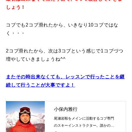
しょう！
コブでも2コブ滑れたから、いきなり10コブではな
く・・・
2コブ滑れたから、次は3コブという感じで1コブづつ
増やしていきましょうね^^
またその時出来なくても、レッスンで行ったことを継
続して行うことが大事ですよ！
小保内雅行
尾瀬岩鞍をメインに活動するコブ専門
のスキーインストラクター。誰かの評