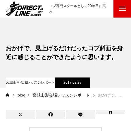
コブ専門スクールとして20年目に突
入
スクールについて知る
Directline Ski School
コンセプトと開催スキー場
おかげで、見上げるだけだったコブ斜面を身
参加までの流れ
近に感じることができたように思います。
レッスン料金
宮城山形会場レッスンレポート
2017.02.28
参加費のお支払い
blog
宮城山形会場レッスンレポート
おかげで、見上げるだけだったコブ斜面を身近に感じることができたように思います。
各会場の集合場所
スキー場から選ぶ
Ski Area
尾瀬岩鞍