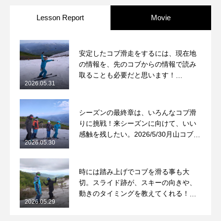
Lesson Report
Movie
安定したコブ滑走をするには、現在地
の情報を、先のコブからの情報で読み
取ることも必要だと思います！
2026.05.31
2026/5/31月山コブレッスンレポート
シーズンの最終章は、いろんなコブ滑
りに挑戦！来シーズンに向けて、いい
感触を残したい。2026/5/30月山コブレ
2026.05.30
ッスンレポート
時には踏み上げでコブを滑る事も大
切。スライド跡が、スキーの向きや、
動きのタイミングを教えてくれる！
2026.05.29
2026/5/29月山コブレッスンレポート