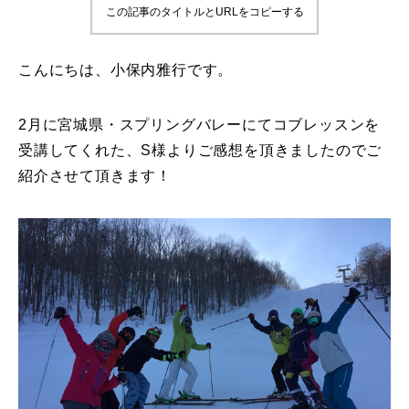
この記事のタイトルとURLをコピーする
鷲ヶ岳＆高鷲スノーパーク
こんにちは、小保内雅行です。
宮城山形
岩手高原
2月に宮城県・スプリングバレーにてコブレッスンを
受講してくれた、S様よりご感想を頂きましたのでご
白馬五竜FA
紹介させて頂きます！
レッスンテーマから選ぶ
Lesson Theme
初級1
初級2
中級1
中級2