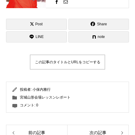
価を気にするものではなく自分の世界
観を表現するのがスキーそしてコブ。
一緒にスキーを楽しみましょう！そし
て、自分のコブスタイルを見つけませ
Post
Share
んか？ゲレンデで見かけたらお気軽に
LINE
お声がけください！
note
この記事のタイトルとURLをコピーする
投稿者:
小保内雅行
宮城山形会場レッスンレポート
コメント:
0
前の記事
次の記事