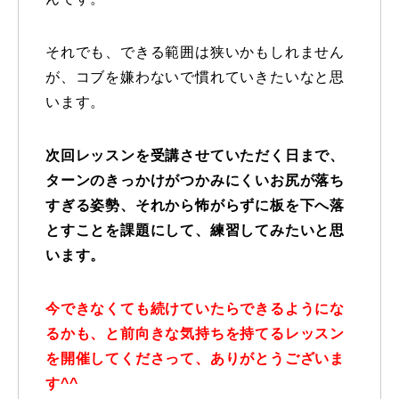
レッスン周辺に関して
それでも、できる範囲は狭いかもしれません
お申し込みについて
が、コブを嫌わないで慣れていきたいなと思
います。
動画で学ぶ
Movie
次回レッスンを受講させていただく日まで、
最新レッスン動画
ターンのきっかけがつかみにくいお尻が落ち
すぎる姿勢、それから怖がらずに板を下へ落
レッスン動画一覧
とすことを課題にして、練習してみたいと思
コブ斜面の滑り方解説動画
Online Store
います。
無料プレゼント動画
Movie
今できなくても続けていたらできるようにな
るかも、と前向きな気持ちを持てるレッスン
プレゼント
Present
を開催してくださって、ありがとうございま
す^^
プレゼント付メルマガ