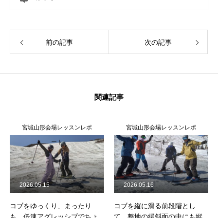
前の記事
次の記事
関連記事
宮城山形会場レッスンレポ
宮城山形会場レッスンレポ
ート
ート
2026.05.15
2026.05.16
コブをゆっくり、まったり
コブを縦に滑る前段階とし
も、低速アグレッシブでちょ
て、整地の緩斜面の中にも縦