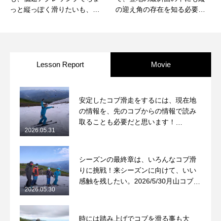
っと縦っぽく滑りたいも、動
の迎え角の存在を知る必要が
き出せる停止動作をつくる事
ある！2026/5/16月山コブレッ
で叶うよ！2026/5/15月山コブ
スンレポート
レッスンレポート
Lesson Report
Movie
安定したコブ滑走をするには、現在地
の情報を、先のコブからの情報で読み
取ることも必要だと思います！
2026.05.31
2026/5/31月山コブレッスンレポート
シーズンの最終章は、いろんなコブ滑
りに挑戦！来シーズンに向けて、いい
感触を残したい。2026/5/30月山コブレ
2026.05.30
ッスンレポート
時には踏み上げでコブを滑る事も大