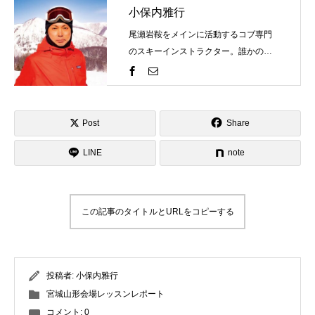
小保内雅行
尾瀬岩鞍をメインに活動するコブ専門
のスキーインストラクター。誰かの評
価を気にするものではなく自分の世界
観を表現するのがスキーそしてコブ。
一緒にスキーを楽しみましょう！そし
て、自分のコブスタイルを見つけませ
Post
Share
んか？ゲレンデで見かけたらお気軽に
LINE
お声がけください！
note
この記事のタイトルとURLをコピーする
投稿者:
小保内雅行
宮城山形会場レッスンレポート
コメント:
0