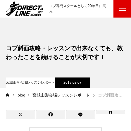
コブ専門スクールとして20年目に突
入
スクールについて知る
Directline Ski School
コンセプトと開催スキー場
コブ斜面攻略・レッスンで出来なくても、教
参加までの流れ
わったことを続けることが大切です！
レッスン料金
宮城山形会場レッスンレポート
2018.02.07
参加費のお支払い
blog
宮城山形会場レッスンレポート
コブ斜面攻略・レッスンで出来なくても、教わったことを続けることが大切です！
各会場の集合場所
スキー場から選ぶ
Ski Area
尾瀬岩鞍