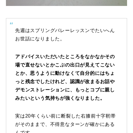
特別講座
PV
先週はスプリングバレーレッスンでたいへん
お世話になりました。
講師から選ぶ
Instructor
インストラクター募集
アドバイスいただいたところをなかなかその
場で直せないとかこぶの出口が見えてこない
インストラクター一覧
とか、思うように動けなくて自分的にはちょ
っと残念でしたけれど、認識が改まるお話や
コブレッスン参加のお客様の声
Review
デモンストレーションに、もっとコブに親し
みたいという気持ちが強くなりました。
レッスンレポート
Report
よくある質問
FAQ
実は20年くらい前に断裂した右膝前十字靭帯
がそのままで、不得意なターンが確かにある
レッスン内容について
んです。