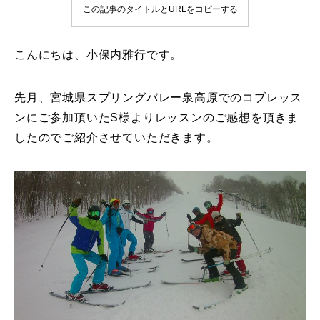
この記事のタイトルとURLをコピーする
鷲ヶ岳＆高鷲スノーパーク
こんにちは、小保内雅行です。
宮城山形
岩手高原
先月、宮城県スプリングバレー泉高原でのコブレッス
ンにご参加頂いたS様よりレッスンのご感想を頂きま
白馬五竜FA
したのでご紹介させていただきます。
レッスンテーマから選ぶ
Lesson Theme
初級1
初級2
中級1
中級2