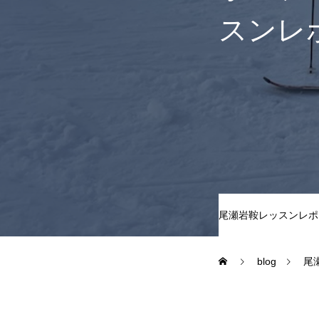
スンレ
尾瀬岩鞍
鷲ヶ岳＆高鷲
白馬五竜FA
レッスンテーマから選ぶ
尾瀬岩鞍レッスンレポ
blog
尾
初級1
初級2
特別講座
PV