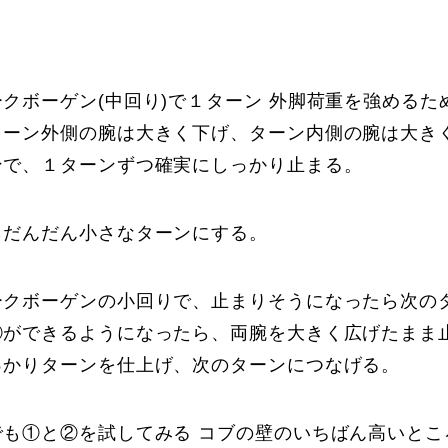
Online Store
Mo
クボーゲン(中回り)で１ターン 外脚荷重を強めるた
ターン外側の腕は大きく下げ、ターン内側の腕は大き
ンで、１ターンずつ確実にしっかり止まる。
らだんだん小さなターンにする。
定商取引法に基づく表記
プライバシーポリシー
ークボーゲンの小回りで、止まりそうになったら次の
①ができるようになったら、両腕を大きく広げたまま
っかりターンを仕上げ、次のターンにつなげる。
も①と②を試してみる コブの壁のいちばん高いところ