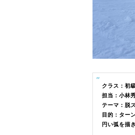
よくある質問
レッスン内容について
レッスン周辺
クラス：初級
動画で学ぶ
担当：小林
テーマ：脱
目的：ター
最新レッスン動画
レッスン動画
円い弧を描