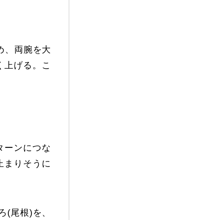
vie
Present
め、両腕を大
く上げる。こ
ターンにつな
止まりそうに
(尾根)を、