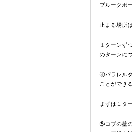
プルークボ
止まる場所
１ターンず
のターンに
④パラレル
ことができ
まずは１タ
⑤コブの壁