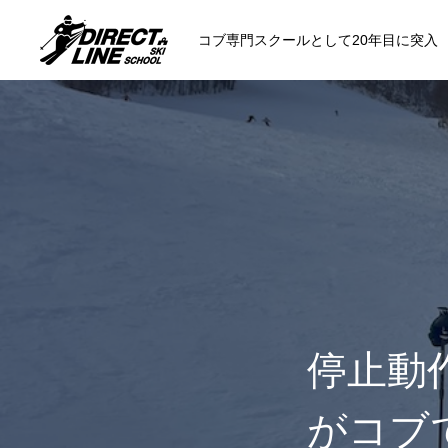
コブ専門スクールとして20年目に突入
スクールについて知る
コンセプトと開催スキー場
参加までの流
各会場の集合場所
停止動
がコブで
スキー場から選ぶ