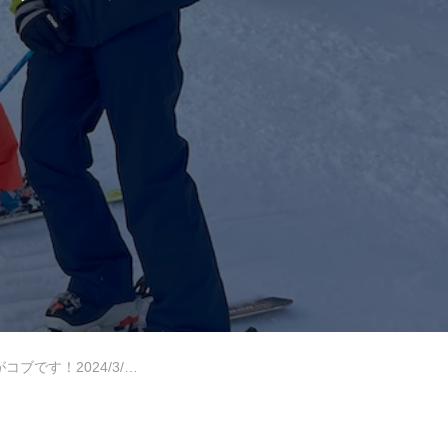
岩手高原
Lesson Theme
1尾瀬岩鞍コブレッスンレポート
中級2