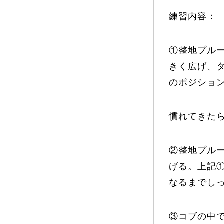
練習内容：
プレゼント
①整地プルー
きく広げ、
のポジショ
プレゼント付メルマガ
常時メルマガ
慣れてきた
お問合せ
特
②整地プル
会社概要
げる。上記
なるまでし
③コブの中で