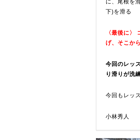
に、尾根を
下)を滑る
〈最後に〉
げ、そこか
今回のレッ
り滑りが洗
今回もレッ
小林秀人