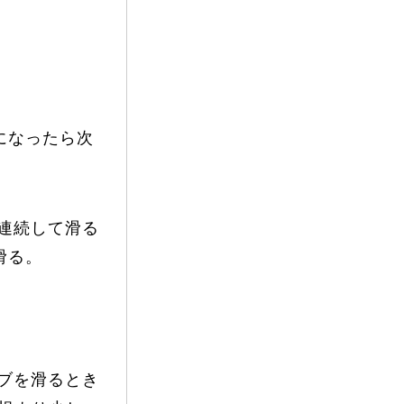
になったら次
連続して滑る
滑る。
ブを滑るとき