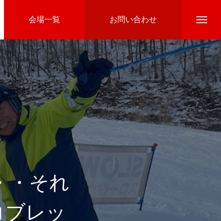
会場一覧
お問い合わせ
Directline Ski School
参加費のお支払い
・・それ
鞍コブレッ
Ski Area