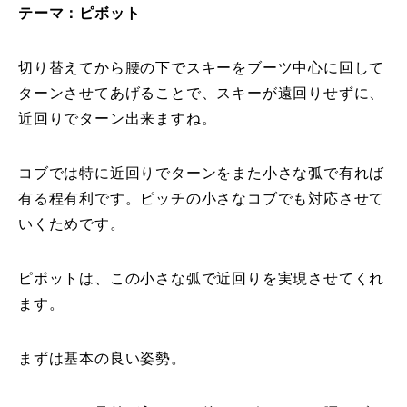
テーマ：ピボット
特別講座
切り替えてから腰の下でスキーをブーツ中心に回して
PV
ターンさせてあげることで、スキーが遠回りせずに、
近回りでターン出来ますね。
講師から選ぶ
Instructor
インストラクター募集
コブでは特に近回りでターンをまた小さな弧で有れば
有る程有利です。ピッチの小さなコブでも対応させて
インストラクター一覧
いくためです。
コブレッスン参加のお客様の声
Review
ピボットは、この小さな弧で近回りを実現させてくれ
レッスンレポート
ます。
Report
よくある質問
FAQ
まずは基本の良い姿勢。
レッスン内容について