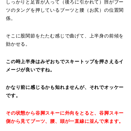
しっかりと足首が入って（後ろに引かれて）脛がブー
レッスン周辺に関して
ツのタングを押しているブーツと腰（お尻）の位置関
係。
お申し込みについて
そこに股関節をたたむ感じで曲げて、上半身の前傾を
動画で学ぶ
Movie
効かせる。
最新レッスン動画
この時上半身はみぞおちでスキートップを押さえるイ
レッスン動画一覧
メージが良いですね。
コブ斜面の滑り方解説動画
Online Store
かなり前に感じるかも知れませんが、それでオッケー
です。
無料プレゼント動画
Movie
プレゼント
Present
その状態から谷脚スキーに外向をとると、谷脚スキー
側から見てブーツ、腰、頭が一直線に並んで来ます。
プレゼント付メルマガ