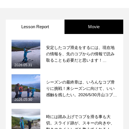
作！2026/3/8鷲ヶ岳コブレッ
ッスンレポート
スンレポート
Lesson Report
Movie
安定したコブ滑走をするには、現在地
の情報を、先のコブからの情報で読み
取ることも必要だと思います！
2026.05.31
2026/5/31月山コブレッスンレポート
シーズンの最終章は、いろんなコブ滑
りに挑戦！来シーズンに向けて、いい
感触を残したい。2026/5/30月山コブレ
2026.05.30
ッスンレポート
時には踏み上げでコブを滑る事も大
切。スライド跡が、スキーの向きや、