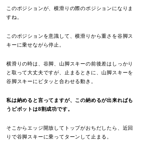
このポジションが、横滑りの際のポジションになりま
常時メルマガ
すね。
このポジションを意識して、横滑りから重さを谷脚ス
お問合せ
特定商取引法に基づく表記
プライバシーポリシー
会社
キーに乗せながら停止。
横滑りの時は、谷脚、山脚スキーの前後差はしっかり
と取って大丈夫ですが、止まるときに、山脚スキーを
谷脚スキーにピタッと合わせる動き。
私は納めると言ってますが、この納めるが出来ればも
うピボットは8割成功です。
そこからエッジ開放してトップがおちだしたら、近回
りで谷脚スキーに乗ってターンして止まる。