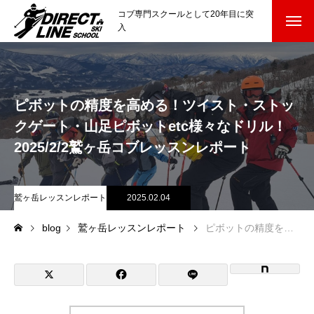
コブ専門スクールとして20年目に突
入
スクールについて知る
Directline Ski School
コンセプトと開催スキー場
ピボットの精度を高める！ツイスト・ストッ
クゲート・山足ピボットetc様々なドリル！
参加までの流れ
2025/2/2鷲ヶ岳コブレッスンレポート
レッスン料金
鷲ヶ岳レッスンレポート
2025.02.04
参加費のお支払い
blog
鷲ヶ岳レッスンレポート
ピボットの精度を高める！ツイスト・ストックゲート・山足ピボットetc様々なドリル！2025/2/2鷲ヶ岳コブレッスンレポート
各会場の集合場所
スキー場から選ぶ
Ski Area
尾瀬岩鞍