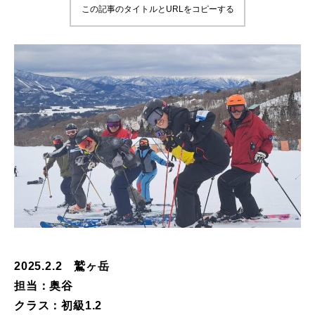
この記事のタイトルとURLをコピーする
鷲ヶ岳＆高鷲スノーパーク
宮城山形
岩手高原
白馬五竜FA
レッスンテーマから選ぶ
Lesson Theme
初級1
初級2
2025.2.2 鷲ヶ岳
中級1
担当：奥谷
中級2
クラス：初級1.2