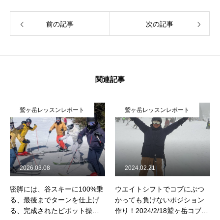
前の記事
次の記事
関連記事
鷲ヶ岳レッスンレポート
鷲ヶ岳レッスンレポート
2026.03.08
2024.02.21
密脚には、谷スキーに100%乗
ウエイトシフトでコブにぶつ
る、最後までターンを仕上げ
かっても負けないポジション
る、完成されたピボット操
作り！2024/2/18鷲ヶ岳コブレ