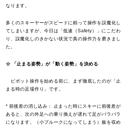
なります。
レッスン周辺に関して
多くのスキーヤーがスピードに頼って操作を誤魔化し
お申し込みについて
てしまいますが、今日は「低速（Safety）」にこだわ
動画で学ぶ
り、誤魔化しのきかない状況で真の操作力を磨きまし
Movie
た。
最新レッスン動画
☆ 「止まる姿勢」が「動く姿勢」を決める
レッスン動画一覧
コブ斜面の滑り方解説動画
ピボット操作を始める前に、まず徹底したのが「止
Online Store
まる時の足場作り」です。
無料プレゼント動画
Movie
* 前後差の消し込み： 止まった時にスキーに前後差が
プレゼント
Present
あると、次の外足への乗り換えが遅れて足がバラバラ
になります。（小プルークになってしまう）板を収め
プレゼント付メルマガ