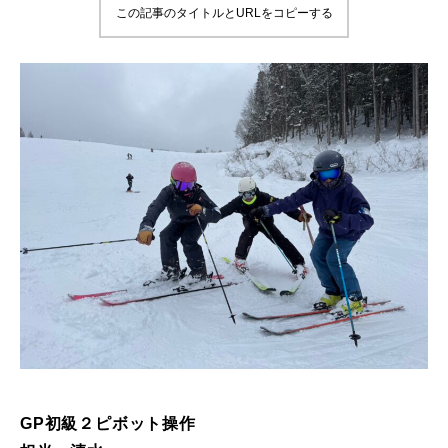
この記事のタイトルとURLをコピーする
鷲ヶ岳＆高鷲スノーパーク
宮城山形
岩手高原
白馬五竜FA
レッスンテーマから選ぶ
Lesson Theme
初級1
初級2
中級1
GP初級２ピボット操作
中級2