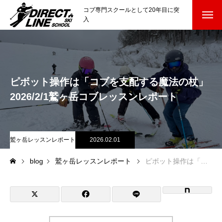
コブ専門スクールとして20年目に突
入
スクールについて知る
Directline Ski School
コンセプトと開催スキー場
ピボット操作は「コブを支配する魔法の杖」
参加までの流れ
2026/2/1鷲ヶ岳コブレッスンレポート
レッスン料金
鷲ヶ岳レッスンレポート
2026.02.01
参加費のお支払い
blog
鷲ヶ岳レッスンレポート
ピボット操作は「コブを支配する魔法の杖」2026/2/1鷲ヶ岳コブレッスンレポート
各会場の集合場所
スキー場から選ぶ
Ski Area
尾瀬岩鞍