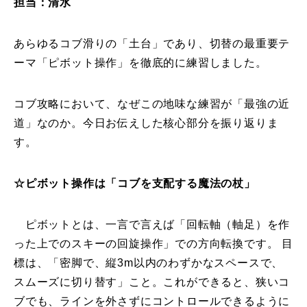
担当：清水
特別講座
あらゆるコブ滑りの「土台」であり、切替の最重要テ
PV
ーマ「ピボット操作」を徹底的に練習しました。
講師から選ぶ
Instructor
コブ攻略において、なぜこの地味な練習が「最強の近
道」なのか。今日お伝えした核心部分を振り返りま
インストラクター募集
す。
インストラクター一覧
☆ピボット操作は「コブを支配する魔法の杖」
コブレッスン参加のお客様の声
Review
ピボットとは、一言で言えば「回転軸（軸足）を作
レッスンレポート
Report
った上でのスキーの回旋操作」での方向転換です。 目
よくある質問
標は、「密脚で、縦3m以内のわずかなスペースで、
FAQ
スムーズに切り替す」こと。これができると、狭いコ
レッスン内容について
ブでも、ラインを外さずにコントロールできるように