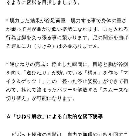
るように密脚を目指しましょう。
常時メルマガ
* 脱力した結果が谷足荷重：脱力する事で身体の重さ
が乗って脚が曲がり低い姿勢になれます。力を入れる
行為は脚を突っ張る事に繋がります。足の関節を曲げ
お問合せ
特定商取引法に基づく表記
プライバシーポリシー
会社
る運動に力（りきみ）は必要ありません。
* 逆ひねりの完成： 停止した瞬間に、目線と胸が谷側
を向く「逆ひねり」が効いている「構え」を作る「マ
イク＆ゲッツ！」この「整った停止姿勢」ができて初
めて、捻れて溜まったパワーを解放する「スムーズな
切り替え」が可能になります。
☆「ひねり解放」による自動的な落下誘導
ピボット操作の真髄は、自力で無理やり板を回すこ