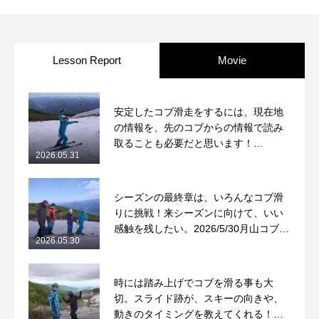
レポート
Lesson Report
Movie
安定したコブ滑走をするには、現在地
の情報を、先のコブからの情報で読み
取ることも必要だと思います！
2026.05.31
2026/5/31月山コブレッスンレポート
シーズンの最終章は、いろんなコブ滑
りに挑戦！来シーズンに向けて、いい
感触を残したい。2026/5/30月山コブレ
2026.05.30
ッスンレポート
時には踏み上げでコブを滑る事も大
切。スライド跡が、スキーの向きや、
動きのタイミングを教えてくれる！